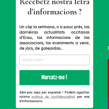
Recebètz nòstra letra
d'informacions ?
Un còp la setmana, o a pauc près, las
darrièiras actualitats occitanas
d'Erau, las informacions de las
associacions, los eveniments a venir,
de jòcs, de galejadas...
s
Sèm pas aquí per espamar !
Podètz agachar
nòstra
politica de confidencialitat
per mai
d'informacions.