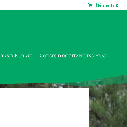
Éléments 0
tras d’E…rau!
Corses d’occitan dins Erau