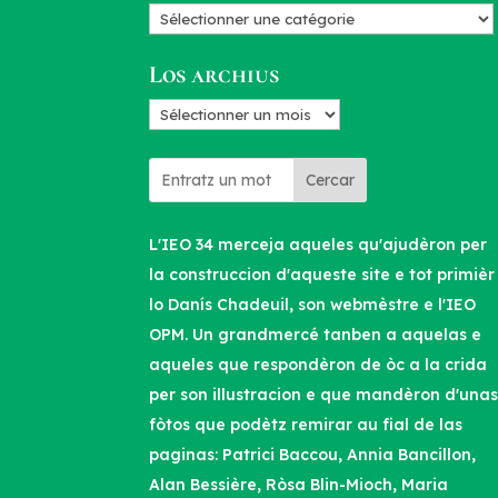
Categorias
d’articles
Los archius
Los
archius
Cercar
L'IEO 34 merceja aqueles qu'ajudèron per
la construccion d'aqueste site e tot primièr
lo Danís Chadeuil, son webmèstre e l'IEO
OPM. Un grandmercé tanben a aquelas e
aqueles que respondèron de òc a la crida
per son illustracion e que mandèron d'una
fòtos que podètz remirar au fial de las
paginas: Patrici Baccou, Annia Bancillon,
Alan Bessière, Ròsa Blin-Mioch, Maria