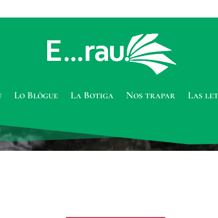
u
Lo Blògue
La Botiga
Nos trapar
Las le