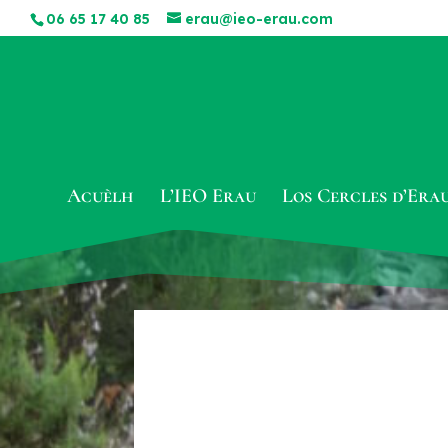
06 65 17 40 85
erau@ieo-erau.com
Acuèlh
L’IEO Erau
Los Cercles d’Era