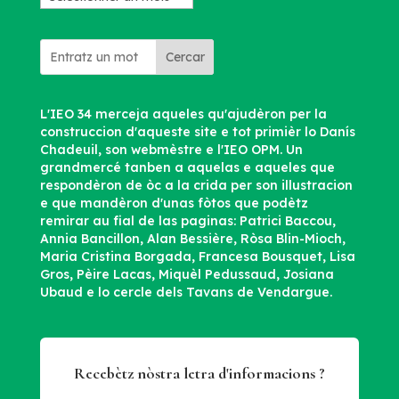
archius
Cercar
L'IEO 34 merceja aqueles qu'ajudèron per la
construccion d'aqueste site e tot primièr lo Danís
Chadeuil, son webmèstre e l'IEO OPM. Un
grandmercé tanben a aquelas e aqueles que
respondèron de òc a la crida per son illustracion
e que mandèron d'unas fòtos que podètz
remirar au fial de las paginas: Patrici Baccou,
Annia Bancillon, Alan Bessière, Ròsa Blin-Mioch,
Maria Cristina Borgada, Francesa Bousquet, Lisa
Gros, Pèire Lacas, Miquèl Pedussaud, Josiana
Ubaud e lo cercle dels Tavans de Vendargue.
Recebètz nòstra letra d'informacions ?