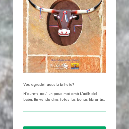
Vos agradèt aquela bilheta?
N’auretz aquí un pauc mai amb
L'uòlh del
buòu
. En venda dins totas las bonas librariás.