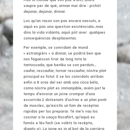
saupre per de qué, aiman mai dire : pichòt
dejunar, dejunar, dinnar.
Los qu’an rason son pas encara nascuts, e
aquò es pas una question existénciala…mas
dins la vida vidanta, aquò pòt aver qualques
consequéncias desplasentas.
Per exemple, se convidam de mond
« estrangièrs » a dinnar, se podriá ben que
nos faguèsson tirar de long tota la
tantossada, que benlèu se son perduts…
caufar, rescaufar, tornar rescaufar, nòstre plat
principal es fotut. E se los convidats arriban
enfin a 8 oras del ser amb una còca bèla,
coma nòstre plat es immanjable, avèm just le
temps d’envoiar un joine crompar d’una
escorrida 2 dotzenats d’ustras e un plan ponh
de muscles, qu’existís un fum de recèptas
rapidas per los preparar. Tè me’n vau los
cosinar a la sauça Rocafòrt, qu’aquò es
famós e lèu fach (se volètz la recèpta,
digatz-o). Lo joine es ja al bot de la carrièra