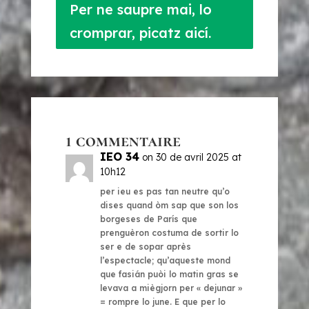
Per ne saupre mai, lo
cromprar, picatz aicí.
1 commentaire
IEO 34
on 30 de avril 2025 at
10h12
per ieu es pas tan neutre qu’o
dises quand òm sap que son los
borgeses de París que
prenguèron costuma de sortir lo
ser e de sopar après
l’espectacle; qu’aqueste mond
que fasián puòi lo matin gras se
levava a miègjorn per « dejunar »
= rompre lo june. E que per lo