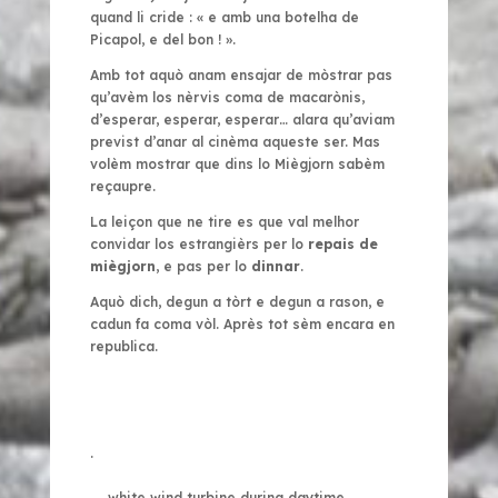
quand li cride : « e amb una botelha de
Picapol, e del bon ! ».
Amb tot aquò anam ensajar de mòstrar pas
qu’avèm los nèrvis coma de macarònis,
d’esperar, esperar, esperar… alara qu’aviam
previst d’anar al cinèma aqueste ser. Mas
volèm mostrar que dins lo Miègjorn sabèm
reçaupre.
La leiçon que ne tire es que val melhor
convidar los estrangièrs per lo
repais de
miègjorn
, e pas per lo
dinnar
.
Aquò dich, degun a tòrt e degun a rason, e
cadun fa coma vòl. Après tot sèm encara en
republica.
.