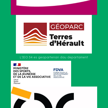
L'IEO 34 es geopartenari dau departament