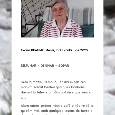
Ivona BEAUME,
Mèsa, lo 25 d’abril de 2025
DEJUNAR – DINNAR – SOPAR
Sèm lo matin. Dempuòi ièr avèm pas res
manjat, salvat benlèu qualques bonbons
davant la television. Òm pòt dire que sèm a
jun.
Alara anèm préner nòstre cafè o nòstre tè, o
quicòm mai, amb qualques lescas de burre e