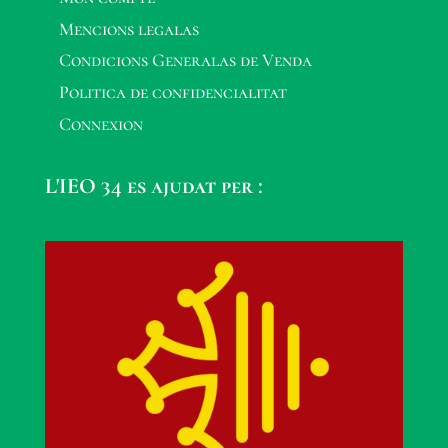
Mencions legalas
Condicions Generalas de Venda
Politica de confidencialitat
Connexion
L'IEO 34 es ajudat per :