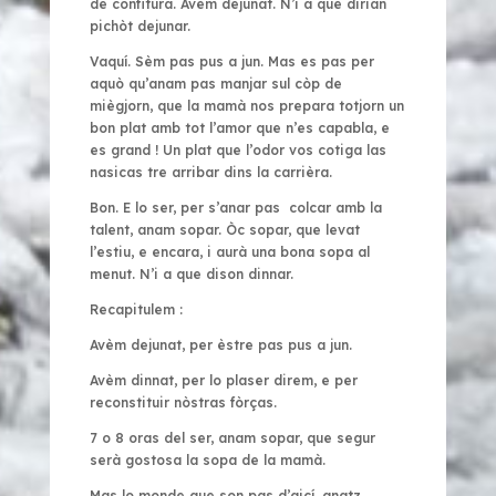
de confitura. Avèm dejunat. N’i a que dirián
pichòt dejunar.
Vaquí. Sèm pas pus a jun. Mas es pas per
aquò qu’anam pas manjar sul còp de
miègjorn, que la mamà nos prepara totjorn un
bon plat amb tot l’amor que n’es capabla, e
es grand ! Un plat que l’odor vos cotiga las
nasicas tre arribar dins la carrièra.
Bon. E lo ser, per s’anar pas colcar amb la
talent, anam sopar. Òc sopar, que levat
l’estiu, e encara, i aurà una bona sopa al
menut. N’i a que dison dinnar.
Recapitulem :
Avèm dejunat, per èstre pas pus a jun.
Avèm dinnat, per lo plaser direm, e per
reconstituir nòstras fòrças.
7 o 8 oras del ser, anam sopar, que segur
serà gostosa la sopa de la mamà.
Mas lo monde que son pas d’aicí, anatz