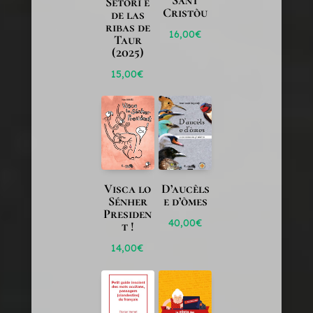
Setòri e
Cristòu
de las
ribas de
16,00
€
Taur
(2025)
15,00
€
Visca lo
D’aucèls
Sénher
e d’òmes
Presiden
40,00
€
t !
14,00
€