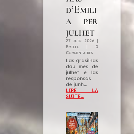
d’Emili
a per
julhet
27 juin 2026
|
Emilia
|
0
Commentaires
Las grasilhas
dau mes de
julhet e las
responsas
de junh…
LIRE LA
SUITE...