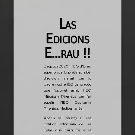
Las
Edicions
E...rau !!
Despuòi 2020, l'IEO d'Erau
esperlonga lo prètzfach bèl
d'edicion menat per lo
paure nòstre IEO Lengadòc
que fusionèt amb l'IEO
Miègjorn Pirenèus per far
espelir l'IEO Occitania
Pirenèus Mediterranèa.
Antau se perseguís una
politica editoriala de las
bèlas que participa a la