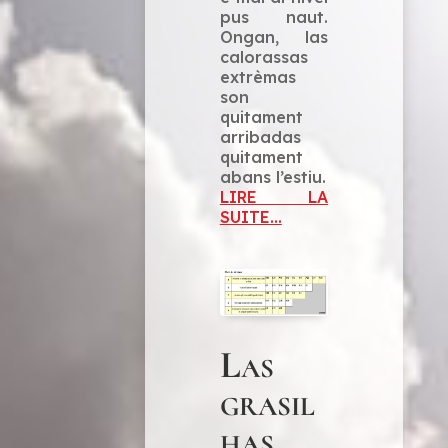
pus naut.
Ongan, las
calorassas
extrèmas
son
quitament
arribadas
quitament
abans l’estiu.
LIRE LA
SUITE...
Las
grasil
has