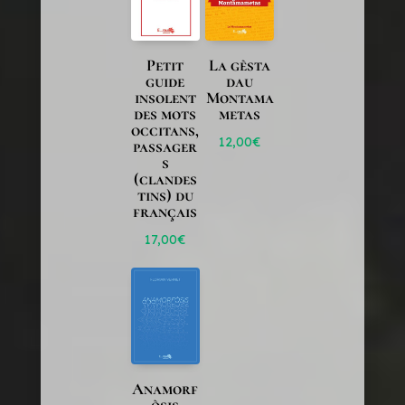
Petit
La gèsta
guide
dau
insolent
Montama
des mots
metas
occitans,
12,00
€
passager
s
(clandes
tins) du
français
17,00
€
Anamorf
òsis