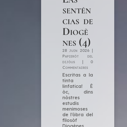
sentén
cias de
Diogè
nes (4)
28 juin 2026
|
Papieròt del
dijòus
|
0
Commentaires
Escritas a la
tinta
linfatica! Ê
òc, dins
nòstres
estudis
menimoses
de l’òbra del
filosòf
Diogènes,