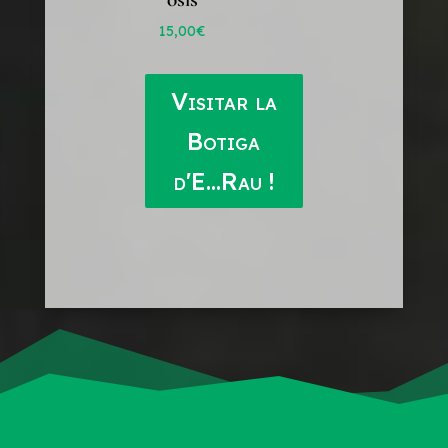
15,00
€
Visitar la
Botiga
d'E...Rau !