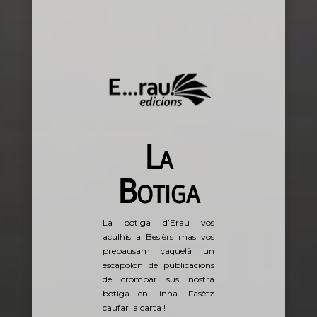
La
Botiga
La botiga d’Erau vos
aculhís a Besièrs mas vos
prepausam çaquelà un
escapolon de publicacions
de crompar sus nòstra
botiga en linha. Fasètz
caufar la carta !