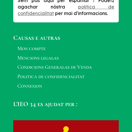
Sèm pas aquí per espamar !
Podètz
agachar nòstra
politica de
confidencialitat
per mai d'informacions.
Causas e autras
Mon compte
Mencions legalas
Condicions Generalas de Venda
Politica de confidencialitat
Connexion
L'IEO 34 es ajudat per :