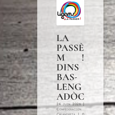
LA
PASSÈ
M !
DINS
BAS-
LENG
ADÒC
24 juin 2026
|
Confederacion
Calandreta
|
0