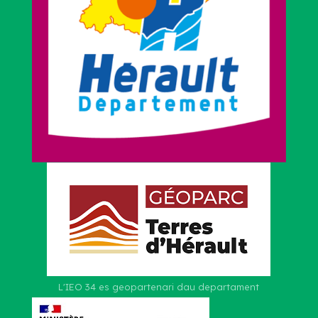
L'IEO 34 es geopartenari dau departament