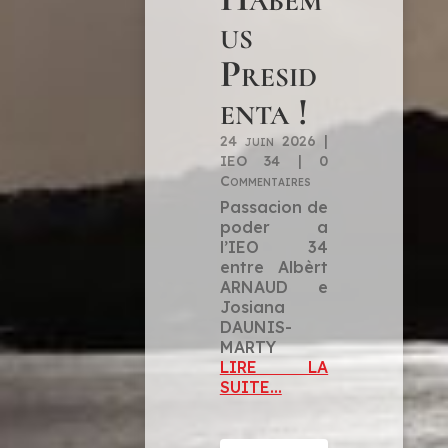
us
Presid
enta !
24 juin 2026
|
IEO 34
|
0
Commentaires
Passacion de
poder a
l’IEO 34
entre Albèrt
ARNAUD e
Josiana
DAUNIS-
MARTY
LIRE LA
SUITE...