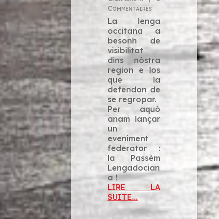
Commentaires
La lenga
occitana a
besonh de
visibilitat
dins nòstra
region e los
que la
defendon de
se regropar.
Per aquò
anam lançar
un
eveniment
federator :
la Passèm
Lengadocian
a !
LIRE LA
SUITE...