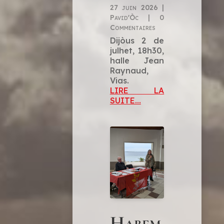
27 juin 2026
|
Pavid'Òc
|
0
Commentaires
Dijòus 2 de
julhet, 18h30,
halle Jean
Raynaud,
Vias.
LIRE LA
SUITE...
Habem