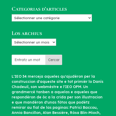
Categorias d’articles
Categorias
d’articles
Los archius
Los
archius
Cercar
L'IEO 34 merceja aqueles qu'ajudèron per la
construccion d'aqueste site e tot primièr lo Danís
Chadeuil, son webmèstre e l'IEO OPM. Un
grandmercé tanben a aquelas e aqueles que
respondèron de òc a la crida per son illustracion
e que mandèron d'unas fòtos que podètz
remirar au fial de las paginas: Patrici Baccou,
Annia Bancillon, Alan Bessière, Ròsa Blin-Mioch,