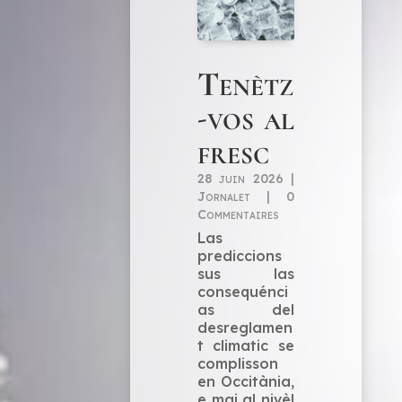
Tenètz
-vos al
fresc
28 juin 2026
|
Jornalet
|
0
Commentaires
Las
prediccions
sus las
consequénci
as del
desreglamen
t climatic se
complisson
en Occitània,
e mai al nivèl