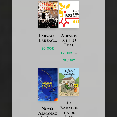
Larzac…
Adesion
Larzac…
a l’IEO
Erau
20,00
€
12,00
€
–
Plage
50,00
€
de
prix :
12,00€
à
50,00€
La
Baragon
Novèl
ha de
Almanac
Sant