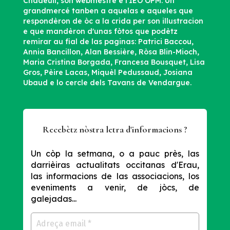
Chadeuil, son webmèstre e l'IEO OPM. Un
grandmercé tanben a aquelas e aqueles que
respondèron de òc a la crida per son illustracion
e que mandèron d'unas fòtos que podètz
remirar au fial de las paginas: Patrici Baccou,
Annia Bancillon, Alan Bessière, Ròsa Blin-Mioch,
Maria Cristina Borgada, Francesa Bousquet, Lisa
Gros, Pèire Lacas, Miquèl Pedussaud, Josiana
Ubaud e lo cercle dels Tavans de Vendargue.
Recebètz nòstra letra d'informacions ?
Un còp la setmana, o a pauc près, las
darrièiras actualitats occitanas d'Erau,
las informacions de las associacions, los
eveniments a venir, de jòcs, de
galejadas...