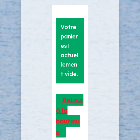
Votre
panier
est
actuel
lemen
t vide.
Retour
à la
boutiqu
e