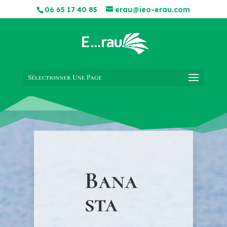
06 65 17 40 85
erau@ieo-erau.com
Sélectionner Une Page
Bana
sta