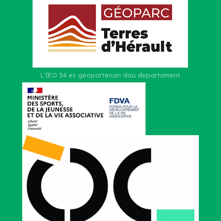
L'IEO 34 es geopartenari dau departament