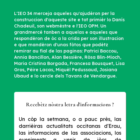
L'IEO 34 merceja aqueles qu'ajudèron per la
construccion d'aqueste site e tot primièr lo Danís
Chadeuil, son webmèstre e l'IEO OPM. Un
grandmercé tanben a aquelas e aqueles que
respondèron de òc a la crida per son illustracion
e que mandèron d'unas fòtos que podètz
remirar au fial de las paginas: Patrici Baccou,
Annia Bancillon, Alan Bessière, Ròsa Blin-Mioch,
Maria Cristina Borgada, Francesa Bousquet, Lisa
Gros, Pèire Lacas, Miquèl Pedussaud, Josiana
Ubaud e lo cercle dels Tavans de Vendargue.
Recebètz nòstra letra d'informacions ?
Un còp la setmana, o a pauc près, las
darrièiras actualitats occitanas d'Erau,
las informacions de las associacions, los
eveniments a venir, de jòcs, de