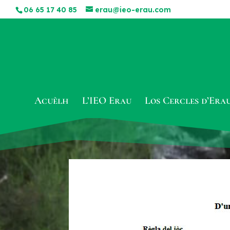
06 65 17 40 85
erau@ieo-erau.com
Acuèlh
L’IEO Erau
Los Cercles d’Era