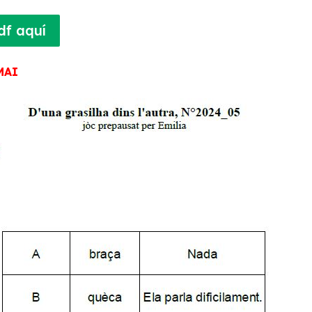
df aquí
MAI