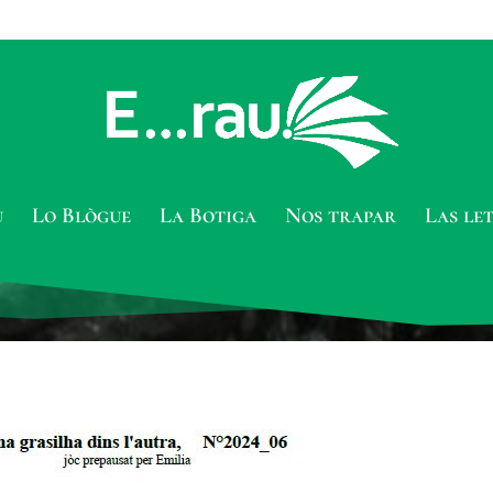
u
Lo Blògue
La Botiga
Nos trapar
Las le