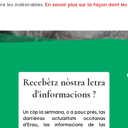
ire les indésirables.
En savoir plus sur la façon dont l
Recebètz nòstra letra
d'informacions ?
Un còp la setmana, o a pauc près, las
darrièiras actualitats occitanas
d'Erau, las informacions de las