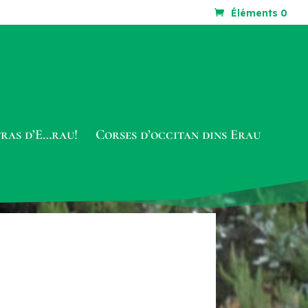
Éléments 0
tras d’E…rau!
Corses d’occitan dins Erau