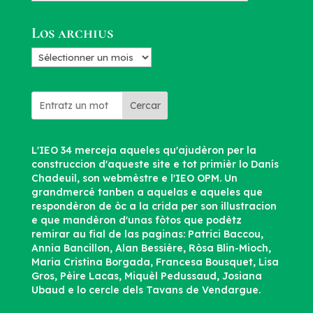
d’articles
Los archius
Los
archius
Cercar
L'IEO 34 merceja aqueles qu'ajudèron per la
construccion d'aqueste site e tot primièr lo Danís
Chadeuil, son webmèstre e l'IEO OPM. Un
grandmercé tanben a aquelas e aqueles que
respondèron de òc a la crida per son illustracion
e que mandèron d'unas fòtos que podètz
remirar au fial de las paginas: Patrici Baccou,
Annia Bancillon, Alan Bessière, Ròsa Blin-Mioch,
Maria Cristina Borgada, Francesa Bousquet, Lisa
Gros, Pèire Lacas, Miquèl Pedussaud, Josiana
Ubaud e lo cercle dels Tavans de Vendargue.