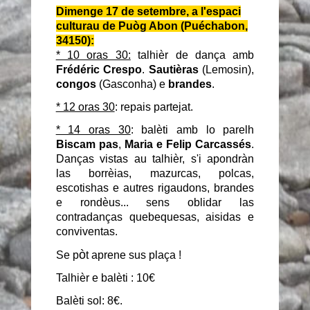
Dimenge 17 de setembre, a l'espaci
culturau de
Puòg Abon (Puéchabon,
34150):
* 10 oras 30:
talhièr de dança amb
Frédéric Crespo
.
Sautièras
(Lemosin),
congos
(Gasconha) e
brandes
.
* 12 oras 30
: repais partejat.
* 14 oras 30
: balèti amb lo parelh
Biscam pas
,
Maria e Felip Carcassés
.
Danças vistas au talhièr, s'i apondràn
las borrèias, mazurcas, polcas,
escotishas e autres rigaudons, brandes
e rondèus... sens oblidar las
contradanças quebequesas, aisidas e
conviventas.
ò
Se p
t aprene sus plaça !
Talhièr e balèti : 10€
Balèti sol: 8€.