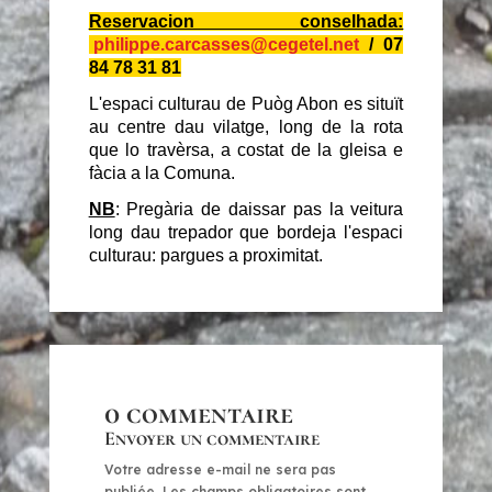
Reservacion conselhada:
philippe.carcasses@cegetel.net
/ 07
84 78 31 81
L'espaci culturau de
Puòg Abon es situït
au
centre dau vilatge, long de la rota
que lo travèrsa, a costat de la gleisa e
fàcia a la Comuna.
NB
: Pregària de daissar pas la veitura
long dau trepador que bordeja l'espaci
culturau: pargues a proximitat.
0 commentaire
Envoyer un commentaire
Votre adresse e-mail ne sera pas
publiée.
Les champs obligatoires sont