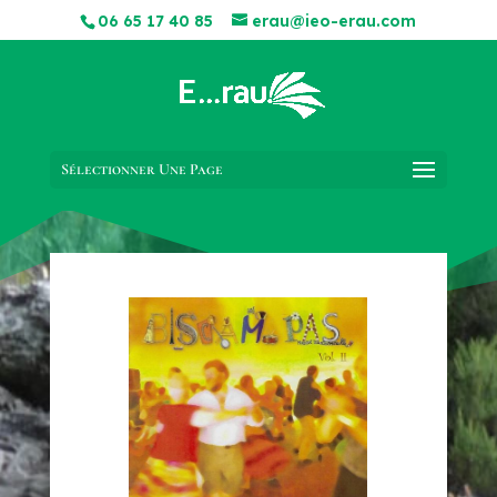
06 65 17 40 85
erau@ieo-erau.com
Sélectionner Une Page