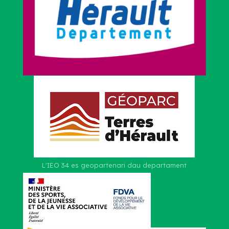
L'IEO 34 es geopartenari dau departament