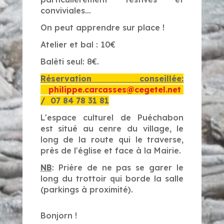
conviviales...
On peut apprendre sur place !
Atelier et bal : 10€
Balèti seul: 8€.
Réservation conseillée:
philippe.carcasses@cegetel.net
/ 07 84 78 31 81
L'espace culturel de Puéchabon
est situé au cenre du village, le
long de la route qui le traverse,
près de l'église et face à la Mairie.
NB
: Prière de ne pas se garer le
long du trottoir qui borde la salle
(parkings à proximité).
Bonjorn !