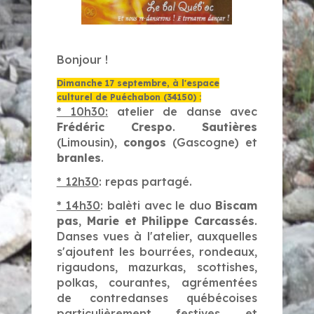
Bonjour !
Dimanche 17 septembre, à l'espace
culturel de Puéchabon (34150) :
* 10h30:
atelier de danse avec
Frédéric Crespo
.
Sautières
(Limousin),
congos
(Gascogne) et
branles
.
* 12h30
: repas partagé.
* 14h30
: balèti avec le duo
Biscam
pas
,
Marie et Philippe Carcassés
.
Danses vues à l'atelier, auxquelles
s'ajoutent les bourrées, rondeaux,
rigaudons, mazurkas, scottishes,
polkas, courantes, agrémentées
de contredanses québécoises
particulièrement festives et