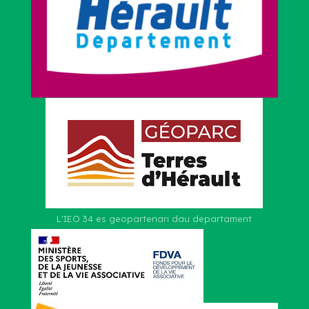
L'IEO 34 es geopartenari dau departament