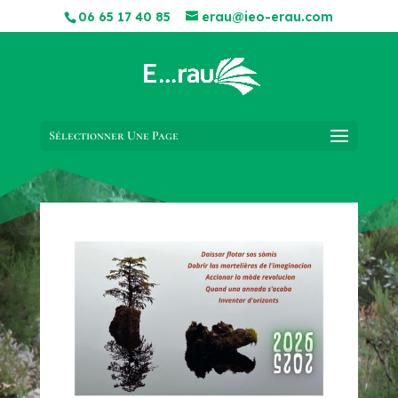
06 65 17 40 85
erau@ieo-erau.com
Sélectionner Une Page