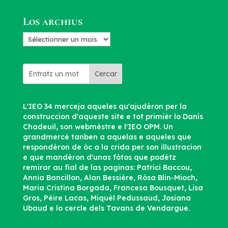
d’articles
Los archius
Los
archius
Cercar
L'IEO 34 merceja aqueles qu'ajudèron per la
construccion d'aqueste site e tot primièr lo Danís
Chadeuil, son webmèstre e l'IEO OPM. Un
grandmercé tanben a aquelas e aqueles que
respondèron de òc a la crida per son illustracion
e que mandèron d'unas fòtos que podètz
remirar au fial de las paginas: Patrici Baccou,
Annia Bancillon, Alan Bessière, Ròsa Blin-Mioch,
Maria Cristina Borgada, Francesa Bousquet, Lisa
Gros, Pèire Lacas, Miquèl Pedussaud, Josiana
Ubaud e lo cercle dels Tavans de Vendargue.