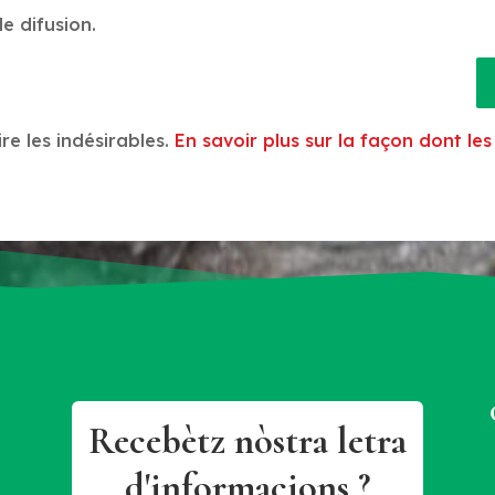
e difusion.
ire les indésirables.
En savoir plus sur la façon dont l
Recebètz nòstra letra
d'informacions ?