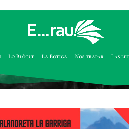
u
Lo Blògue
La Botiga
Nos trapar
Las le