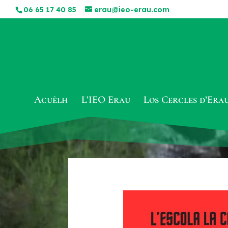
06 65 17 40 85
erau@ieo-erau.com
Acuèlh
L’IEO Erau
Los Cercles d’Era