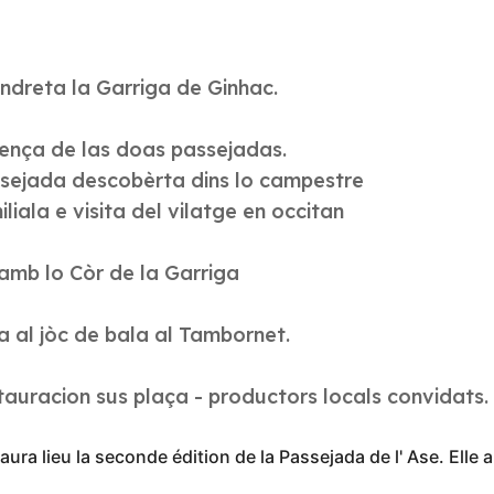
ndreta la Garriga de Ginhac.
rtença de las doas passejadas.
ssejada descobèrta dins lo campestre
liala e visita del vilatge en occitan
 amb lo Còr de la Garriga
va al jòc de bala al Tambornet.
auracion sus plaça - productors locals convidats.
ura lieu la seconde édition de la Passejada de l' Ase. Elle 