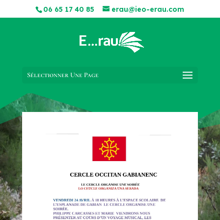
06 65 17 40 85
erau@ieo-erau.com
Sélectionner Une Page