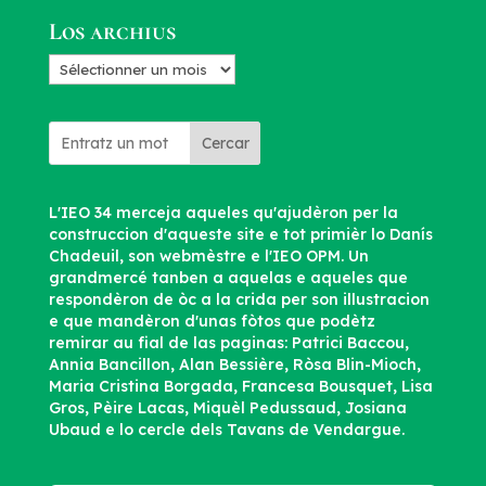
Los archius
Los
archius
Cercar
L'IEO 34 merceja aqueles qu'ajudèron per la
construccion d'aqueste site e tot primièr lo Danís
Chadeuil, son webmèstre e l'IEO OPM. Un
grandmercé tanben a aquelas e aqueles que
respondèron de òc a la crida per son illustracion
e que mandèron d'unas fòtos que podètz
remirar au fial de las paginas: Patrici Baccou,
Annia Bancillon, Alan Bessière, Ròsa Blin-Mioch,
Maria Cristina Borgada, Francesa Bousquet, Lisa
Gros, Pèire Lacas, Miquèl Pedussaud, Josiana
Ubaud e lo cercle dels Tavans de Vendargue.