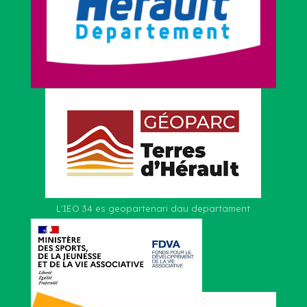
L'IEO 34 es geopartenari dau departament