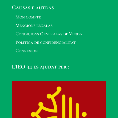
Causas e autras
Mon compte
Mencions legalas
Condicions Generalas de Venda
Politica de confidencialitat
Connexion
L'IEO 34 es ajudat per :