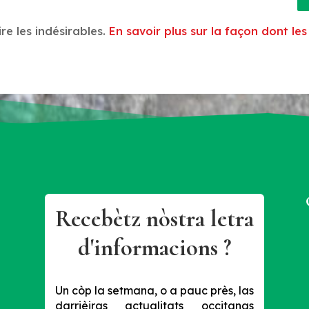
ire les indésirables.
En savoir plus sur la façon dont l
Recebètz nòstra letra
d'informacions ?
Un còp la setmana, o a pauc près, las
darrièiras actualitats occitanas