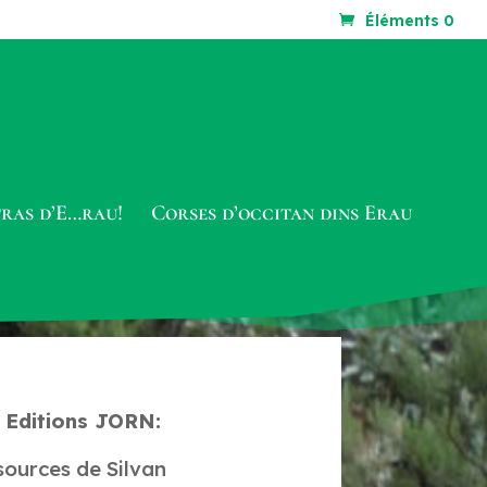
Éléments 0
tras d’E…rau!
Corses d’occitan dins Erau
x Editions JORN:
sources
de Silvan