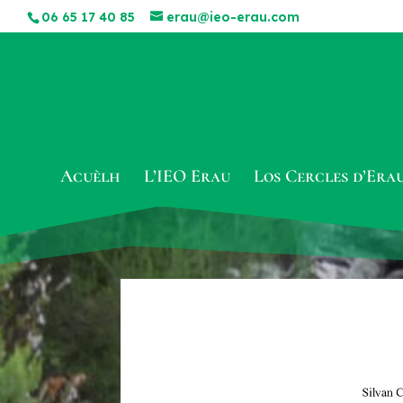
06 65 17 40 85
erau@ieo-erau.com
Acuèlh
L’IEO Erau
Los Cercles d’Era