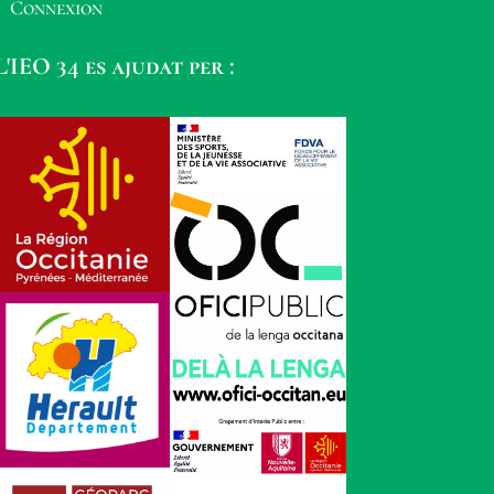
Connexion
L'IEO 34 es ajudat per :