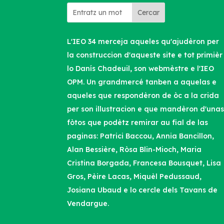
Cercar
L'IEO 34 merceja aqueles qu'ajudèron per
la construccion d'aqueste site e tot primièr
lo Danís Chadeuil, son webmèstre e l'IEO
OPM. Un grandmercé tanben a aquelas e
aqueles que respondèron de òc a la crida
per son illustracion e que mandèron d'una
fòtos que podètz remirar au fial de las
paginas: Patrici Baccou, Annia Bancillon,
Alan Bessière, Ròsa Blin-Mioch, Maria
Cristina Borgada, Francesa Bousquet, Lisa
Gros, Pèire Lacas, Miquèl Pedussaud,
Josiana Ubaud e lo cercle dels Tavans de
Vendargue.