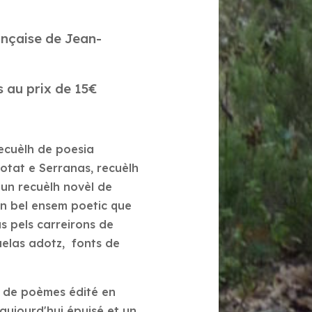
nçaise de Jean-
 au prix de 15€
, recuèlh de poesia
otat e Serranas, recuèlh
 un recuèlh novèl de
n bel ensem poetic que
s pels carreirons de
elas adotz, fonts de
l de poèmes édité en
 , aujourd'hui épuisé et un