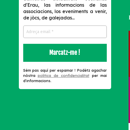
d'Erau, las informacions de las
associacions, los eveniments a venir,
de jòcs, de galejadas...
s
Sèm pas aquí per espamar !
Podètz agachar
nòstra
politica de confidencialitat
per mai
d'informacions.