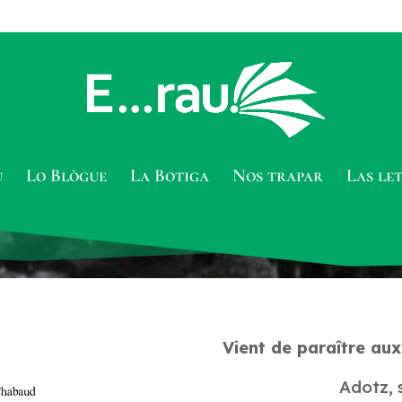
u
Lo Blògue
La Botiga
Nos trapar
Las le
Vient de paraître au
Adotz, 