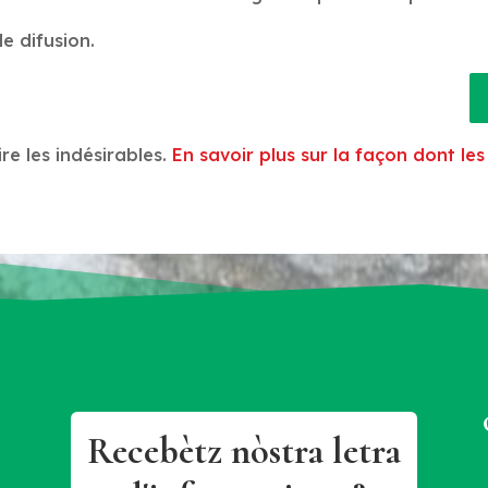
e difusion.
ire les indésirables.
En savoir plus sur la façon dont l
Recebètz nòstra letra