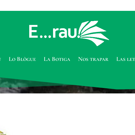
u
Lo Blògue
La Botiga
Nos trapar
Las le