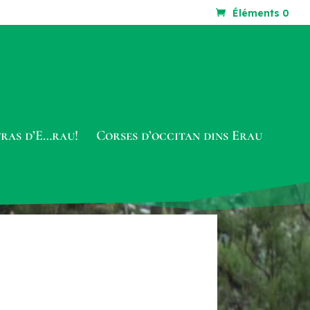
Éléments 0
tras d’E…rau!
Corses d’occitan dins Erau