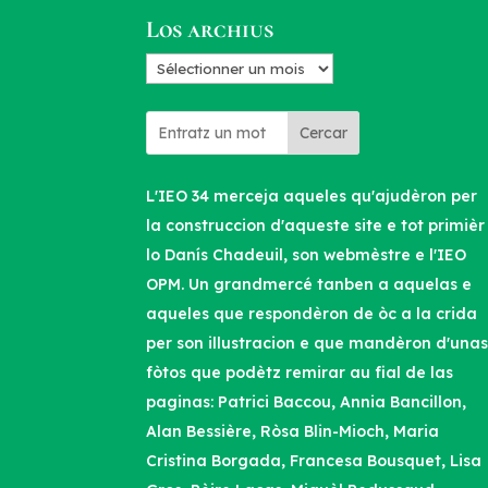
d’articles
Los archius
Los
archius
Cercar
L'IEO 34 merceja aqueles qu'ajudèron per
la construccion d'aqueste site e tot primièr
lo Danís Chadeuil, son webmèstre e l'IEO
OPM. Un grandmercé tanben a aquelas e
aqueles que respondèron de òc a la crida
per son illustracion e que mandèron d'una
fòtos que podètz remirar au fial de las
paginas: Patrici Baccou, Annia Bancillon,
Alan Bessière, Ròsa Blin-Mioch, Maria
Cristina Borgada, Francesa Bousquet, Lisa