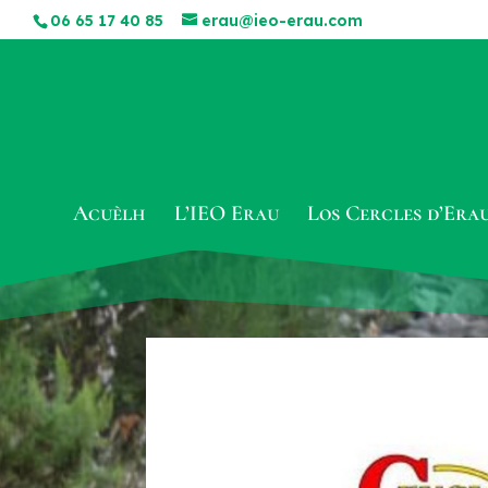
06 65 17 40 85
erau@ieo-erau.com
Acuèlh
L’IEO Erau
Los Cercles d’Era