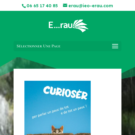
06 65 17 40 85
erau@ieo-erau.com
Sélectionner Une Page