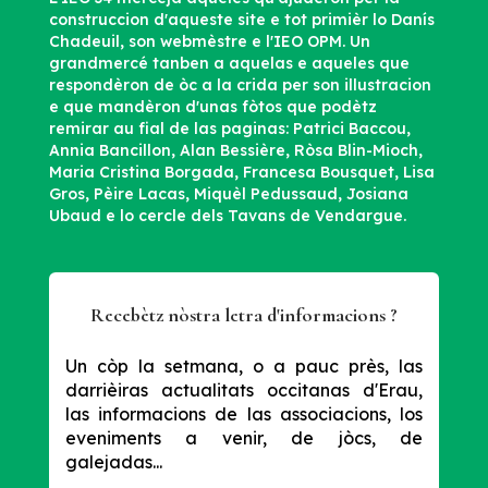
construccion d'aqueste site e tot primièr lo Danís
Chadeuil, son webmèstre e l'IEO OPM. Un
grandmercé tanben a aquelas e aqueles que
respondèron de òc a la crida per son illustracion
e que mandèron d'unas fòtos que podètz
remirar au fial de las paginas: Patrici Baccou,
Annia Bancillon, Alan Bessière, Ròsa Blin-Mioch,
Maria Cristina Borgada, Francesa Bousquet, Lisa
Gros, Pèire Lacas, Miquèl Pedussaud, Josiana
Ubaud e lo cercle dels Tavans de Vendargue.
Recebètz nòstra letra d'informacions ?
Un còp la setmana, o a pauc près, las
darrièiras actualitats occitanas d'Erau,
las informacions de las associacions, los
eveniments a venir, de jòcs, de
galejadas...