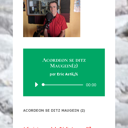
Acordeon se ditz
Maugein(2)
par
Eric Astiï¿½
Lecteur
00:00
audio
ACORDEON SE DITZ MAUGEIN (2)