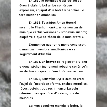
En 1810 lo bordalés Gabrièu-Josèp
Grenié obrís lo bal ambe son
òrgue
expressiu
, equipat d’un bofet a pedalièr. Lo
farà mudar en armònium.
En 1818, l’austriac
Anton Haeckl
inventa lo
Physharmonika
, un armònium de
man que cèrtas versions : « s’apevan sul braç
esquèrre e que se tòcan de la man dreta. »
L’armonica que tot lo mond coneisson,
a mantuns inventors simultanèus e ven
segurament d’Austria.
En 1824, un brevet es registrat a Viena
e aquel pichon instrument robust e sonòr se’n
va de tira conquistar l’oèst nòrd-american.
En 1825, l’austriac
Cyrill Demian
crea
l’aujòl de l’acordeon : forma, enches metallics,
tòcas, bofets : pas res i manca. La sola
diferéncia es que tòca d’acòrds, pas de
melodias.
La man esquèrra maneja lo bofet, la