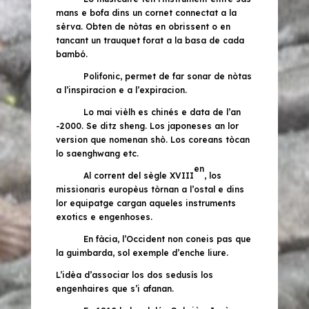
mans e bofa dins un cornet connectat a la
sèrva. Obten de nòtas en obrissent o en
tancant un trauquet forat a la basa de cada
bambó.
Polifonic, permet de far sonar de nòtas
a l’inspiracion e a l’expiracion.
Lo mai vièlh es chinés e data de l’an
-2000. Se ditz
sheng.
Los japoneses an lor
version que nomenan
shò.
Los coreans tòcan
lo
saenghwang
etc.
en
Al corrent del sègle XVIII
, los
missionaris europèus tòrnan a l’ostal e dins
lor equipatge cargan aqueles instruments
exotics e engenhoses.
En fàcia, l’Occident non coneis pas que
la guimbarda, sol exemple d’enche liure.
L’idèa d’associar los dos sedusís los
engenhaires que s’i afanan.