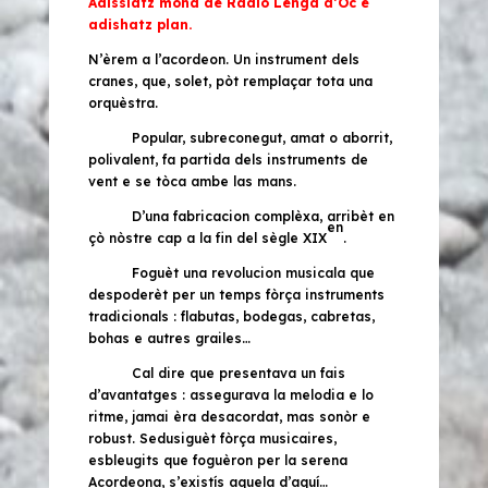
Adissiatz mond de Ràdio Lenga d’Òc e
adishatz plan.
N’èrem a l’acordeon. Un instrument dels
cranes, que, solet, pòt remplaçar tota una
orquèstra.
Popular, subreconegut, amat o aborrit,
polivalent, fa partida dels instruments de
vent e se tòca ambe las mans.
D’una fabricacion complèxa, arribèt en
en
çò nòstre cap a la fin del sègle XIX
.
Foguèt una revolucion musicala que
despoderèt per un temps fòrça instruments
tradicionals : flabutas, bodegas, cabretas,
bohas e autres grailes…
Cal dire que presentava un fais
d’avantatges : assegurava la melodia e lo
ritme, jamai èra desacordat, mas sonòr e
robust. Sedusiguèt fòrça musicaires,
esbleugits que foguèron per la serena
Acordeona, s’existís aquela d’aquí…