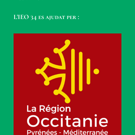
L'IEO 34 es ajudat per :