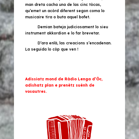
man dreta cacha una de las cinc tòcas,
qu’emet un acòrd diferent segon coma lo
musicaire tira o buta aquel bofet.
Demian bateja judiciosament lo sieu
instrument
akkordion
e lo far brevetar.
D’ara enlà, las creacions s’encadenan.
La seguida lo còp que ven !
Adissiatz mond de Ràdio Lenga d’Òc,
adishatz plan e prenètz suènh de
vosautres.