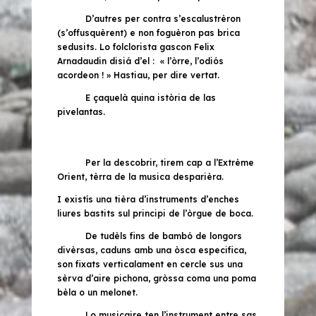
D’autres per contra s’escalustrèron
(s’offusquèrent)
e non foguèron pas brica
sedusits. Lo folclorista gascon Felix
Arnadaudin disiá d’el : « l’òrre, l’odiós
acordeon ! » Hastiau, per dire vertat.
E çaquelà quina istòria de las
pivelantas.
Per la descobrir, tirem cap a l’Extrème
Orient, tèrra de la musica desparièra.
I existís una tièra d’instruments d’enches
liures bastits sul principi de l’òrgue de boca.
De tudèls fins de bambó de longors
divèrsas, caduns amb una òsca especifica,
son fixats verticalament en cercle sus una
sèrva d’aire pichona, gròssa coma una poma
bèla o un melonet.
Lo musicaire ten l’instrument entre sas