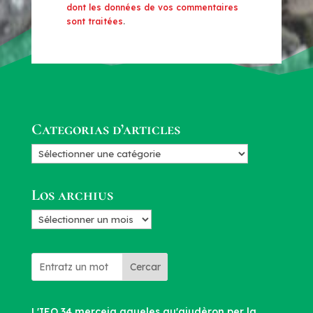
dont les données de vos commentaires
sont traitées
.
Categorias d’articles
Categorias
d’articles
Los archius
Los
archius
Cercar
L'IEO 34 merceja aqueles qu'ajudèron per la