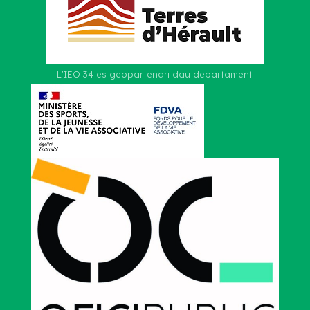
L'IEO 34 es geopartenari dau departament