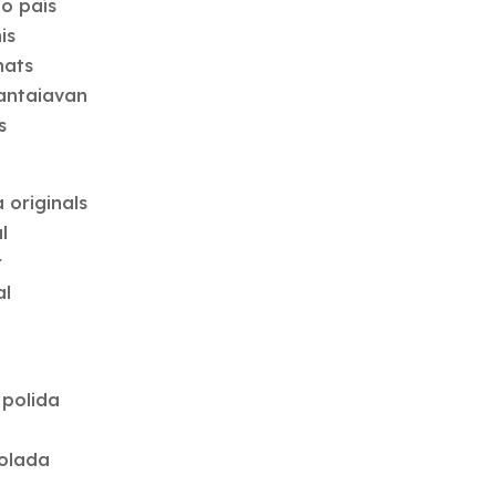
o país
is
nats
antaiavan
s
 originals
l
r
al
n
 polida
volada