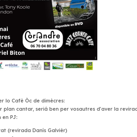
r lo Cafè Òc de dimècres:
r plan cantar, seriá ben per vosautres d'aver la revi
 en PJ:
at (revirada Danís Galvièr)