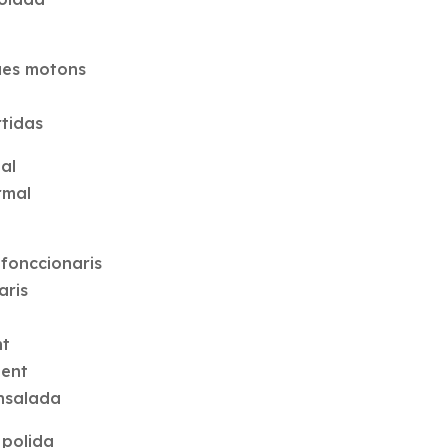
ues motons
tidas
bal
rmal
 fonccionaris
aris
nt
ment
nsalada
 polida