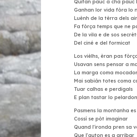
Quitan pauc a cha pauc l
Ganhan lor vida fòra lo n
Luènh de la tèrra dels ai
Fa fòrça temps que ne p
De la vila e de sos secrèt
Del ciné e del formicat
Los vièlhs, èran pas fòrça
Usavan sens pensar a ma
La marga coma mocado
Mai sabián totes coma c
Tuar calhas e perdigals
E plan tastar lo pelardo
Pasmens la montanha es
Cossí se pòt imaginar
Quand l'ironda pren sa 
Que l'auton es a arribar