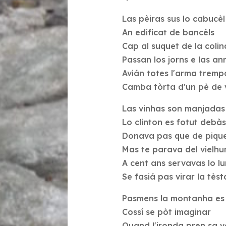
Las pèiras sus lo cabucèl
An edificat de bancèls
Cap al suquet de la colin
Passan los jorns e las a
Avián totes l'arma trem
Camba tòrta d'un pè de 
Las vinhas son manjadas 
Lo clinton es fotut debàs
Donava pas que de piqu
Mas te parava del vielh
A cent ans servavas lo l
Se fasiá pas virar la tèst
Pasmens la montanha es
Cossí se pòt imaginar
Quand l'ironda pren sa 