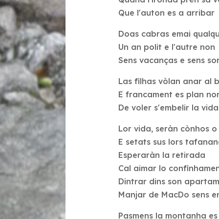
Que l'auton es a arribar
Doas cabras emai qualq
Un an polit e l'autre non
Sens vacanças e sens sor
Las filhas vòlan anar al 
E francament es plan no
De voler s'embelir la vida
Lor vida, seràn cònhos o
E setats sus lors tafanan
Esperaràn la retirada
Cal aimar lo confinhame
Dintrar dins son aparta
Manjar de MacDo sens e
Pasmens la montanha es