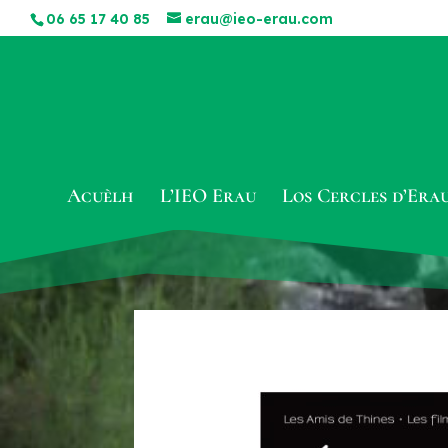
06 65 17 40 85
erau@ieo-erau.com
Acuèlh
L’IEO Erau
Los Cercles d’Era