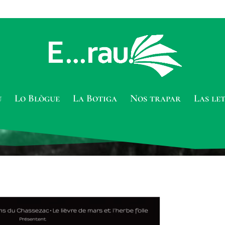
u
Lo Blògue
La Botiga
Nos trapar
Las le