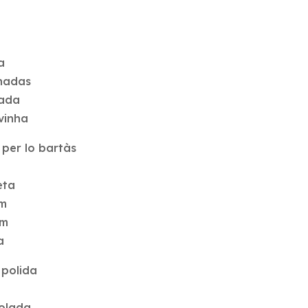
a
nnadas
pada
vinha
per lo bartàs
eta
um
um
a
 polida
volada