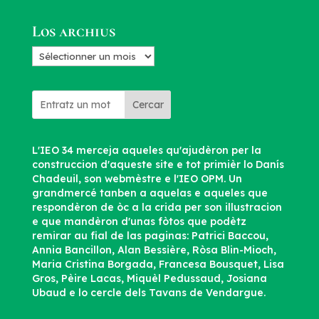
d’articles
Los archius
Los
archius
Cercar
L'IEO 34 merceja aqueles qu'ajudèron per la
construccion d'aqueste site e tot primièr lo Danís
Chadeuil, son webmèstre e l'IEO OPM. Un
grandmercé tanben a aquelas e aqueles que
respondèron de òc a la crida per son illustracion
e que mandèron d'unas fòtos que podètz
remirar au fial de las paginas: Patrici Baccou,
Annia Bancillon, Alan Bessière, Ròsa Blin-Mioch,
Maria Cristina Borgada, Francesa Bousquet, Lisa
Gros, Pèire Lacas, Miquèl Pedussaud, Josiana
Ubaud e lo cercle dels Tavans de Vendargue.