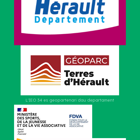
L'IEO 34 es geopartenari dau departament