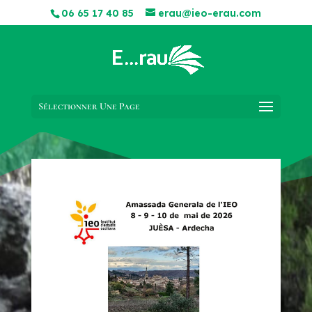
06 65 17 40 85
erau@ieo-erau.com
Sélectionner Une Page