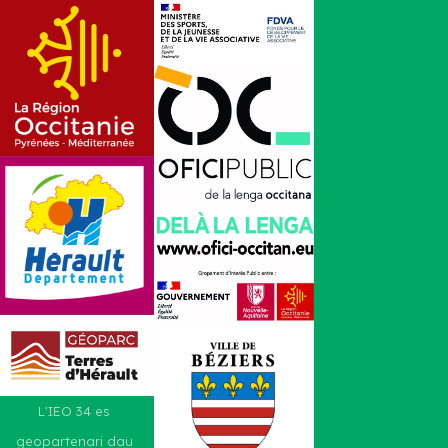
L'IEO 34 es
geopartenari dau