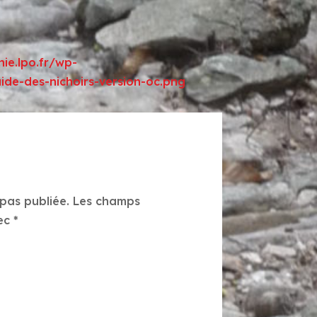
nie.lpo.fr/wp-
de-des-nichoirs-version-oc.png
pas publiée.
Les champs
vec
*