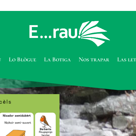
u
Lo Blògue
La Botiga
Nos trapar
Las le