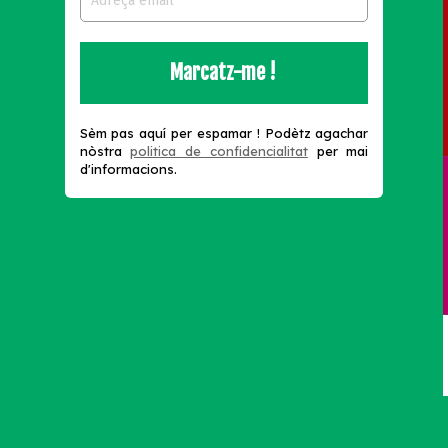
s
Sèm pas aquí per espamar !
Podètz agachar
nòstra
politica de confidencialitat
per mai
d'informacions.