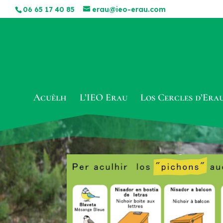
06 65 17 40 85
erau@ieo-erau.com
Acuèlh
L’IEO Erau
Los Cercles d’Era