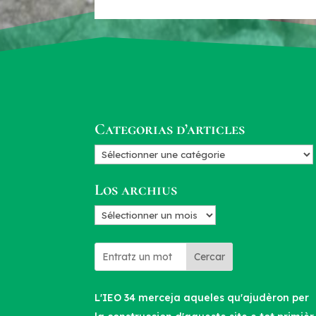
Categorias d’articles
Categorias
d’articles
Los archius
Los
archius
Cercar
L'IEO 34 merceja aqueles qu'ajudèron per