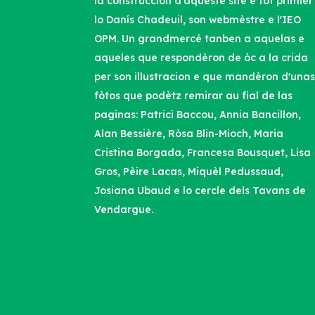
la construccion d'aqueste site e tot primièr
lo Danís Chadeuil, son webmèstre e l'IEO
OPM. Un grandmercé tanben a aquelas e
aqueles que respondèron de òc a la crida
per son illustracion e que mandèron d'una
fòtos que podètz remirar au fial de las
paginas: Patrici Baccou, Annia Bancillon,
Alan Bessière, Ròsa Blin-Mioch, Maria
Cristina Borgada, Francesa Bousquet, Lisa
Gros, Pèire Lacas, Miquèl Pedussaud,
Josiana Ubaud e lo cercle dels Tavans de
Vendargue.