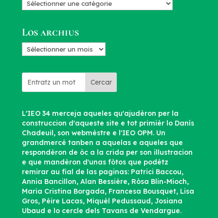
Categorias
d’articles
Los archius
Los
archius
Cercar
L'IEO 34 merceja aqueles qu'ajudèron per la
construccion d'aqueste site e tot primièr lo Danís
Chadeuil, son webmèstre e l'IEO OPM. Un
grandmercé tanben a aquelas e aqueles que
respondèron de òc a la crida per son illustracion
e que mandèron d'unas fòtos que podètz
remirar au fial de las paginas: Patrici Baccou,
Annia Bancillon, Alan Bessière, Ròsa Blin-Mioch,
Maria Cristina Borgada, Francesa Bousquet, Lisa
Gros, Pèire Lacas, Miquèl Pedussaud, Josiana
Ubaud e lo cercle dels Tavans de Vendargue.