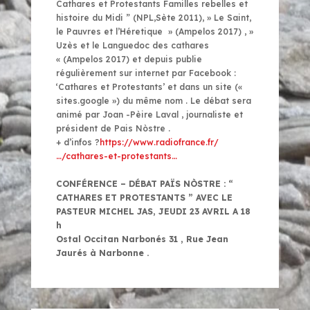
Cathares et Protestants Familles rebelles et
histoire du Midi ” (NPL,Sète 2011), » Le Saint,
le Pauvres et l’Héretique » (Ampelos 2017) , »
Uzès et le Languedoc des cathares
« (Ampelos 2017) et depuis publie
régulièrement sur internet par Facebook :
‘Cathares et Protestants’ et dans un site («
sites.google ») du même nom . Le débat sera
animé par Joan -Pèire Laval , journaliste et
président de Pais Nòstre .
+ d’infos ?
https://www.radiofrance.fr/
…/cathares-et-protestants…
CONFÉRENCE – DÉBAT PAÏS NÒSTRE : “
CATHARES ET PROTESTANTS ” AVEC LE
PASTEUR MICHEL JAS, JEUDI 23 AVRIL A 18
h
Ostal Occitan Narbonés 31 , Rue Jean
Jaurés à Narbonne .