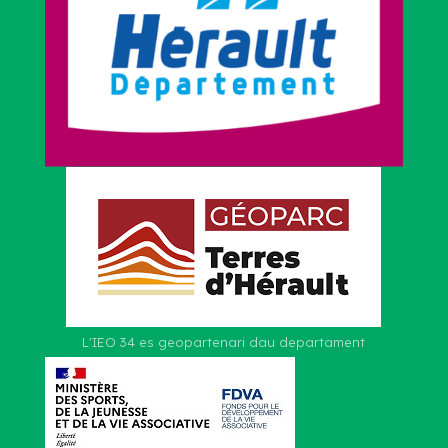
L'IEO 34 es geopartenari dau departament