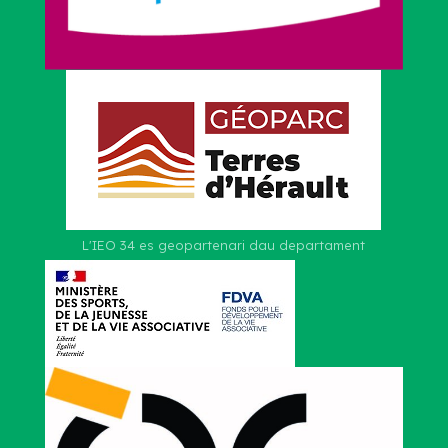
L'IEO 34 es geopartenari dau departament