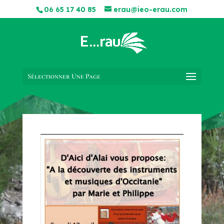
06 65 17 40 85
erau@ieo-erau.com
Sélectionner Une Page