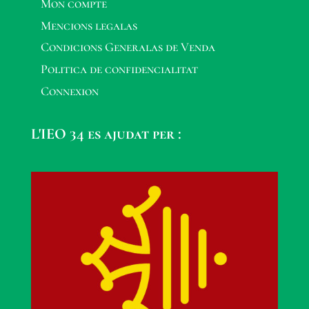
Mon compte
Mencions legalas
Condicions Generalas de Venda
Politica de confidencialitat
Connexion
L'IEO 34 es ajudat per :