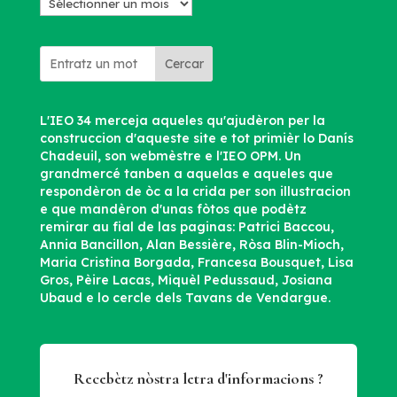
Los
archius
Cercar
L'IEO 34 merceja aqueles qu'ajudèron per la
construccion d'aqueste site e tot primièr lo Danís
Chadeuil, son webmèstre e l'IEO OPM. Un
grandmercé tanben a aquelas e aqueles que
respondèron de òc a la crida per son illustracion
e que mandèron d'unas fòtos que podètz
remirar au fial de las paginas: Patrici Baccou,
Annia Bancillon, Alan Bessière, Ròsa Blin-Mioch,
Maria Cristina Borgada, Francesa Bousquet, Lisa
Gros, Pèire Lacas, Miquèl Pedussaud, Josiana
Ubaud e lo cercle dels Tavans de Vendargue.
Recebètz nòstra letra d'informacions ?