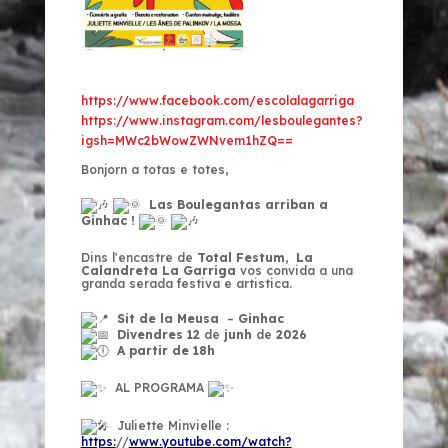
https://www.facebook.com/
escolalagarriga
https://www.instagram.com/
lesboulegantes?
igsh=
MWc2bWowZWNvem1hZQ==
Bonjorn a totas e totes,
L
a
s Boulegant
a
s arriban a
Gi
nh
ac !
Dins l'encastre de
Total Festum
,
La
Calandreta La Garriga
vos convida a una
granda serada festiva e artistica.
Sit de
la
M
eu
sa
–
Gi
nh
ac
Divendres 12
de
junh
de
2026
A partir de 18h
AL PROGRAMA
Juliette Minvielle :
https:
//
www.youtube.com/watch?