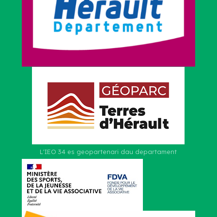
L'IEO 34 es geopartenari dau departament