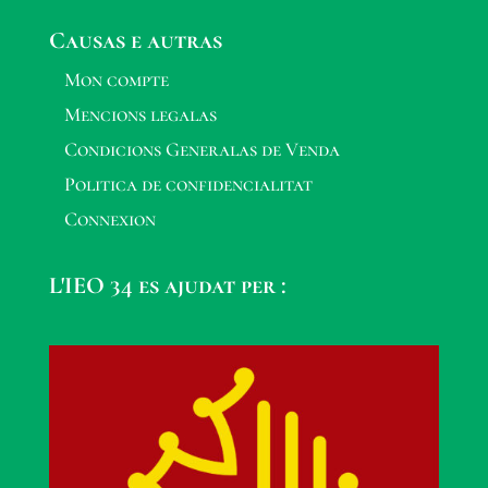
Causas e autras
Mon compte
Mencions legalas
Condicions Generalas de Venda
Politica de confidencialitat
Connexion
L'IEO 34 es ajudat per :