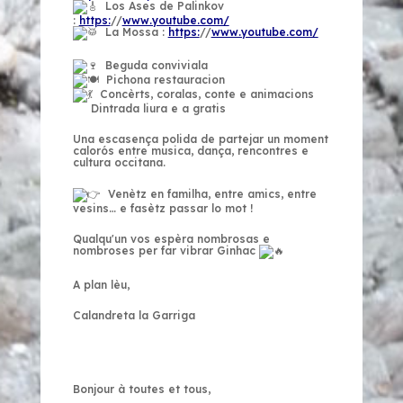
Los Ases de Palinkov
:
https:
//
www.youtube.com/
La Mossa :
https:
//
www.youtube.com/
Beguda conviviala
Pichona restauracion
Concèrts, coralas, conte e animacions
Dintrada liura e a gratis
Una escasença polida de partejar un moment
calorós entre musica, dança, rencontres e
cultura occitana.
Venètz en familha, entre amics, entre
vesins… e fasètz passar lo mot !
Qualqu'un vos espèra nombrosas e
nombroses per far vibrar Ginhac
A plan lèu,
Calandreta la Garriga
Bonjour à toutes et tous,