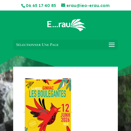
06 65 17 40 85
erau@ieo-erau.com
Sélectionner Une Page