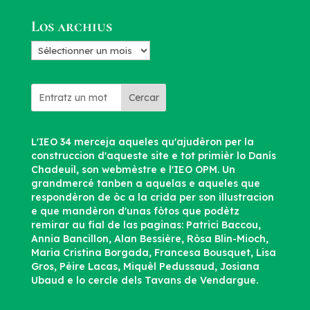
d’articles
Los archius
Los
archius
Cercar
L'IEO 34 merceja aqueles qu'ajudèron per la
construccion d'aqueste site e tot primièr lo Danís
Chadeuil, son webmèstre e l'IEO OPM. Un
grandmercé tanben a aquelas e aqueles que
respondèron de òc a la crida per son illustracion
e que mandèron d'unas fòtos que podètz
remirar au fial de las paginas: Patrici Baccou,
Annia Bancillon, Alan Bessière, Ròsa Blin-Mioch,
Maria Cristina Borgada, Francesa Bousquet, Lisa
Gros, Pèire Lacas, Miquèl Pedussaud, Josiana
Ubaud e lo cercle dels Tavans de Vendargue.