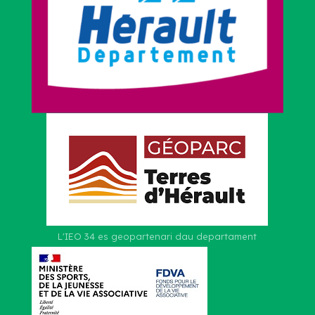
L'IEO 34 es geopartenari dau departament