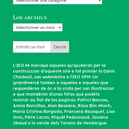
Categorias
d’articles
Los archius
Los
archius
Cercar
L'IEO 34 merceja aqueles qu'ajudèron per la
construccion d'aqueste site e tot primièr lo Danís
Chadeuil, son webmèstre e l'IEO OPM. Un
grandmercé tanben a aquelas e aqueles que
respondèron de òc a la crida per son illustracion
e que mandèron d'unas fòtos que podètz
remirar au fial de las paginas: Patrici Baccou,
Annia Bancillon, Alan Bessière, Ròsa Blin-Mioch,
Maria Cristina Borgada, Francesa Bousquet, Lisa
Gros, Pèire Lacas, Miquèl Pedussaud, Josiana
Ubaud e lo cercle dels Tavans de Vendargue.