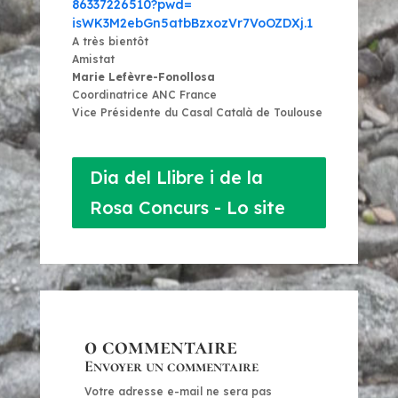
86337226510?pwd=
isWK3M2ebGn5atbBzxozVr7VoOZDXj
.1
A très bientôt
Amistat
Marie Lefèvre-Fonollosa
Coordinatrice ANC France
Vice Présidente du Casal Català de Toulouse
Dia del Llibre i de la
Rosa Concurs - Lo site
0 commentaire
Envoyer un commentaire
Votre adresse e-mail ne sera pas