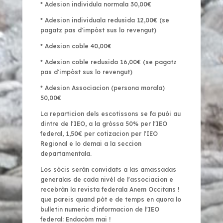
* Adesion individula normala 30,00€
* Adesion individuala redusida 12,00€ (se
pagatz pas d'impòst sus lo revengut)
* Adesion coble 40,00€
* Adesion coble redusida 16,00€ (se pagatz
pas d'impòst sus lo revengut)
* Adesion Associacion (persona morala)
50,00€
La reparticion dels escotissons se fa puòi au
dintre de l'IEO, a la gròssa 50% per l'IEO
federal, 1,50€ per cotizacion per l'IEO
Regional e lo demai a la seccion
departamentala.
Los sòcis seràn convidats a las amassadas
generalas de cada nivèl de l'associacion e
recebràn la revista federala
Anem Occitans !
que pareis quand pòt e de temps en quora lo
bulletin numeric d'informacion de l'IEO
federal:
Endacòm mai !