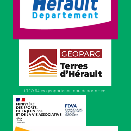
L'IEO 34 es geopartenari dau departament