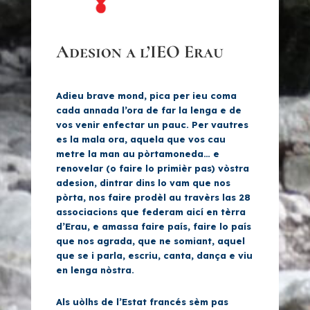
Adesion a l’IEO Erau
Adieu brave mond, pica per ieu coma
cada annada l’ora de far la lenga e de
vos venir enfectar un pauc. Per vautres
es la mala ora, aquela que vos cau
metre la man au pòrtamoneda… e
renovelar (o faire lo primièr pas) vòstra
adesion
, dintrar dins lo vam que nos
pòrta, nos faire prodèl au travèrs las 28
associacions que federam aicí en tèrra
d’Erau, e amassa faire país, faire lo país
que nos agrada, que ne somiant, aquel
que se i parla, escriu, canta, dança e viu
en lenga nòstra.
Als uòlhs de l’Estat francés sèm pas