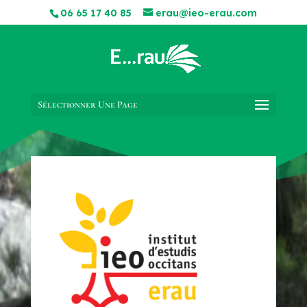
06 65 17 40 85
erau@ieo-erau.com
Sélectionner Une Page