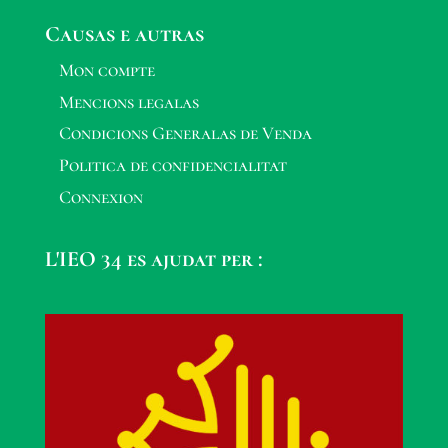
Causas e autras
Mon compte
Mencions legalas
Condicions Generalas de Venda
Politica de confidencialitat
Connexion
L'IEO 34 es ajudat per :