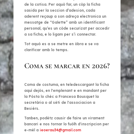
de la cotisa. Per aquò far, un còp la ficha
sasida per la seccion d’adesion, cada
aderent reçaup a son adreça electronica un
messatge de “Galette” amb un identificant
personal, qu’es un còde securizat per accedir
a sa ficha, e lo ligam per s’i connectar.
Tot aquò es a se metre en òbra e se va
clarificar amb lo temps.
Coma se marcar en 2026?
Coma de costuma, en teledescargant la ficha
aquí dejós, en l'emplenant e en mandant per
la Pòsta lo chèc a Francesa Bousquet la
secretària o al sèti de l'associacion a
Besièrs.
Tanben, podètz causir de faire un virament
bancari e nos tornar lo fuòlh d'inscripcion per
e-mèl a
ieoerau34@gmail.com