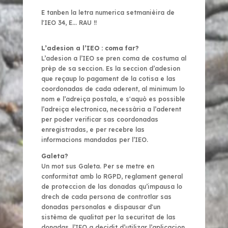
E tanben la letra numerica setmanièira de
l'IEO 34,
E... RAU !!
L’adesion a l’IEO : coma far?
L’adesion a l’IEO se pren coma de costuma al
prèp de sa seccion. Es la seccion d’adesion
que reçaup lo pagament de la cotisa e las
coordonadas de cada aderent, al minimum lo
nom e l’adreiça postala, e s'aquò es possible
l’adreiça electronica, necessària a l’aderent
per poder verificar sas coordonadas
enregistradas, e per recebre las
informacions mandadas per l’IEO.
Galeta?
Un mot sus Galeta. Per se metre en
conformitat amb lo RGPD, reglament general
de proteccion de las donadas qu’impausa lo
drech de cada persona de controtlar sas
donadas personalas e dispausar d'un
sistèma de qualitat per la securitat de las
donadas, l’IEO a decidit d’utilizar l’aplicacion