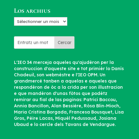
d’articles
Los archius
Los
archius
Cercar
L'IEO 34 merceja aqueles qu'ajudèron per la
construccion d'aqueste site e tot primièr lo Danís
Chadeuil, son webmèstre e l'IEO OPM. Un
grandmercé tanben a aquelas e aqueles que
respondèron de òc a la crida per son illustracion
e que mandèron d'unas fòtos que podètz
remirar au fial de las paginas: Patrici Baccou,
Annia Bancillon, Alan Bessière, Ròsa Blin-Mioch,
Maria Cristina Borgada, Francesa Bousquet, Lisa
Gros, Pèire Lacas, Miquèl Pedussaud, Josiana
Ubaud e lo cercle dels Tavans de Vendargue.