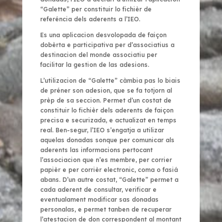
“Galette” per constituir lo fichièr de
referéncia dels aderents a l’IEO.
Es una aplicacion desvolopada de faiçon
dobèrta e participativa per d’associatius a
destinacion del monde associatiu per
facilitar la gestion de las adesions.
L’utilizacion de “Galette” càmbia pas lo biais
de préner son adesion, que se fa totjorn al
prèp de sa seccion. Permet d’un costat de
constituir lo fichièr dels aderents de faiçon
precisa e securizada, e actualizat en temps
real. Ben-segur, l’IEO s’engatja a utilizar
aquelas donadas sonque per comunicar als
aderents las informacions pertocant
l’associacion que n’es membre, per corrier
papièr e per corrièr electronic, coma o fasiá
abans. D’un autre costat, “Galette” permet a
cada aderent de consultar, verificar e
eventualament modificar sas donadas
personalas, e permet tanben de recuperar
l’atestacion de don correspondent al montant