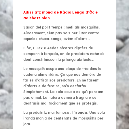
Adissiatz mond de Ràdio Lenga d’Òc e
adishatz plan.
Sason del polit temps : mèfi als mosquilhs.
Aürosament, sèm pas sols per lutar contra
aqueles chuca-sangs, avèm d’aliats...
E òc,
Culex
e
Aedes
nòstres diptèrs de
companhiá forçada, an de predators naturals
dont constituisson la pitança abituala…
Lo mosquilh ocupa una plaça de tria dins la
cadena alimentària. Çò que nos demòra de
far es d’atirar sos predators. En ne fasent
d’afarts e de festins, no’n desfaràn.
Simpletament. La sola causa es qu’i pensam
pas o mal. La natura demòra fragila e se
destrusís mai facilament que se protegís.
La predatritz mai famosa :
l’ironda
. Una sola
ironda manja de centenats de mosquilhs per
jorn.