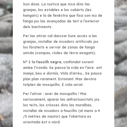
Son doas. La rustica que nisa dins las
granjas, los estables e los cobèrts
(les
hangars)
e la de fenèstra que fixa son niu de
fanga jos las avançadas de teit a l’exterior
dels bastiments.
Per las atirar cal daissar liure accès a las
granjas, installar de nisadors artificials jos
los fòrateits e servar de zònas de fanga
umida (sompas, ròdes de tèrra asagats).
N° 2
lo
faucilh negre
, confondut sovent
ambe l’ironda. Se passa la vida en l’aire ont
manja, beu e dormís. Vòla d’arrèu… Se pausa
plan plan rarament. Estonant. Mas devòra
totplen de mosquilhs. E vòla aviat.
Per l’atirar : aver de mosquilhs ! Mai
seriosament, aparar las anfractuositats jos
los teits, los cròsses dins las muralhas,
installar de nisadors a faucilhs (al mens a 4
/5 mètres de nautor) que l’obèrtura es
orientada èst o nòrd.