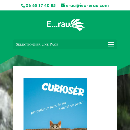
06 65 17 40 85
erau@ieo-erau.com
Sélectionner Une Page