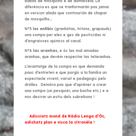
babas de mosquilhs e de domaisèla. La
diferéncia es que se tranformaràn pas jamai
en version alada que continurián de chapar
de mosquilhs…
N°5
los anfibís
(granhòtas, tritons, grapauds)
una sompa per eles e ges de pesticidas ni
d’engraisses quimics al casal.
N°6
las aranhas
, e òc las mal amadas
aranhas, que devèm respectar las telaranhas.
L’avantatge de la sompa es que demanda
pauc d’entreten e que porgís a la família un
espectacle vivent, variat e pedagogic pels
dròlles. Demòra pas que d’apréner a crear
una sompa (un pesquièr, una bacha etc.) e a
nos desirar un estiu dels subrebons !
Adissiatz mond de Ràdio Lenga d’Òc,
adishatz plan e visca la citronèla !