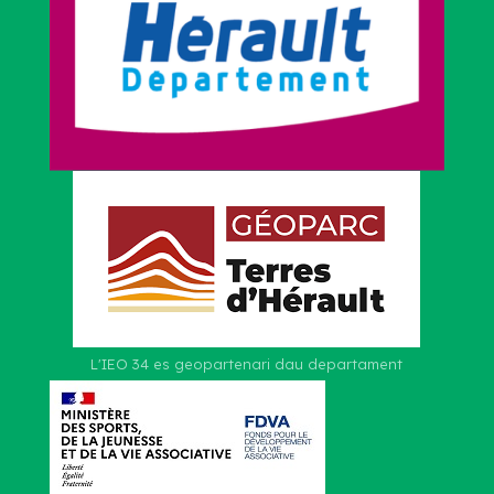
L'IEO 34 es geopartenari dau departament