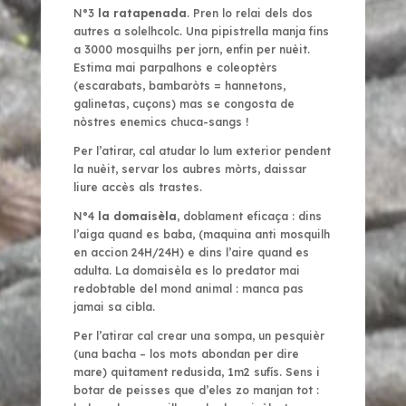
N°3
la
ratapenada
. Pren lo relai dels dos
autres a solelhcolc. Una pipistrella manja fins
a 3000 mosquilhs per jorn, enfin per nuèit.
Estima mai parpalhons e coleoptèrs
(escarabats, bambaròts
= hannetons,
galinetas, cuçons) mas se congosta de
nòstres enemics chuca-sangs !
Per l’atirar, cal atudar lo lum exterior pendent
la nuèit, servar los aubres mòrts, daissar
liure accès als trastes.
N°4
la domaisèla
, doblament eficaça : dins
l’aiga quand es baba, (maquina anti mosquilh
en accion 24H/24H) e dins l’aire quand es
adulta. La domaisèla es lo predator mai
redobtable del mond animal : manca pas
jamai sa cibla.
Per l’atirar cal crear una sompa, un pesquièr
(una bacha – los mots abondan per dire
mare)
quitament redusida, 1m2 sufís. Sens i
botar de peisses que d’eles zo manjan tot :