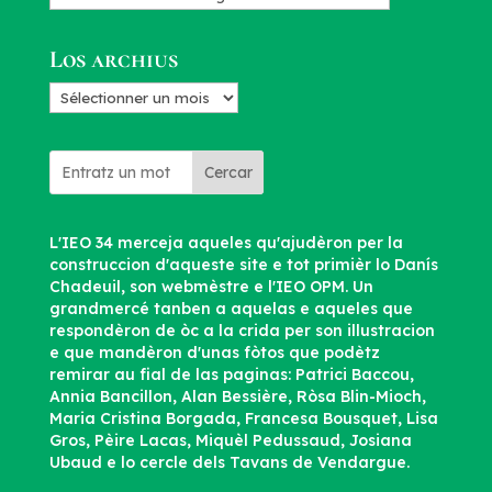
d’articles
Los archius
Los
archius
Cercar
L'IEO 34 merceja aqueles qu'ajudèron per la
construccion d'aqueste site e tot primièr lo Danís
Chadeuil, son webmèstre e l'IEO OPM. Un
grandmercé tanben a aquelas e aqueles que
respondèron de òc a la crida per son illustracion
e que mandèron d'unas fòtos que podètz
remirar au fial de las paginas: Patrici Baccou,
Annia Bancillon, Alan Bessière, Ròsa Blin-Mioch,
Maria Cristina Borgada, Francesa Bousquet, Lisa
Gros, Pèire Lacas, Miquèl Pedussaud, Josiana
Ubaud e lo cercle dels Tavans de Vendargue.