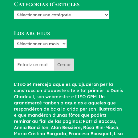
Categorias d’articles
Categorias
d’articles
Los archius
Los
archius
Cercar
L'IEO 34 merceja aqueles qu'ajudèron per la
construccion d'aqueste site e tot primièr lo Danís
Chadeuil, son webmèstre e l'IEO OPM. Un
grandmercé tanben a aquelas e aqueles que
respondèron de òc a la crida per son illustracion
e que mandèron d'unas fòtos que podètz
remirar au fial de las paginas: Patrici Baccou,
Annia Bancillon, Alan Bessière, Ròsa Blin-Mioch,
Maria Cristina Borgada, Francesa Bousquet, Lisa