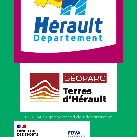
L'IEO 34 es geopartenari dau departament