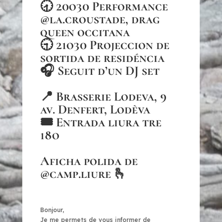
🕣 20o30 Performance
@la.croustade
, drag
queen occitana
🕤 21o30 Projeccion de
sortida de residéncia
🎧 Seguit d’un DJ set
📍 Brasserie Lodeva, 9
av. Denfert, Lodèva
🎟️ Entrada liura tre
18o
Aficha polida de
@camp.liure
🫰
Bonjour,
Je me permets de vous informer de