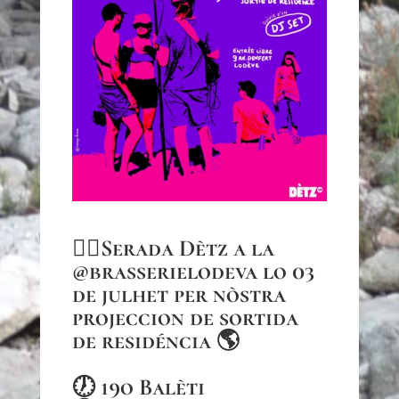
❤️‍🔥Serada Dètz a la
@brasserielodeva
lo 03
de julhet per nòstra
projeccion de sortida
de residéncia 🌎
🕖 19o Balèti