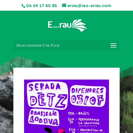
06 65 17 40 85
erau@ieo-erau.com
Sélectionner Une Page