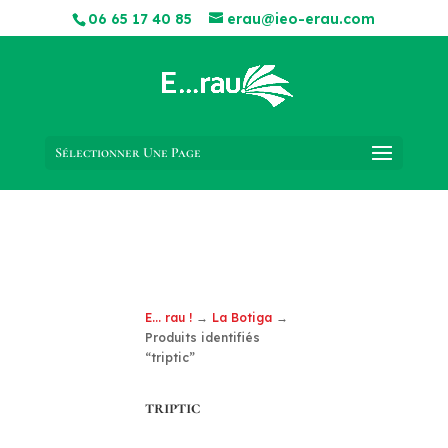
06 65 17 40 85
erau@ieo-erau.com
Sélectionner Une Page
E... rau !
→
La Botiga
→
Produits identifiés
“triptic”
triptic