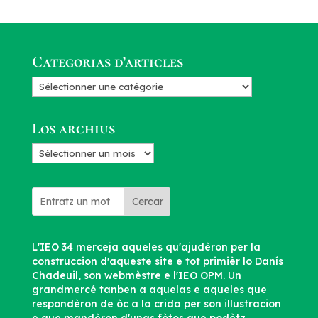
Categorias d’articles
Categorias
d’articles
Los archius
Los
archius
Cercar
L'IEO 34 merceja aqueles qu'ajudèron per la
construccion d'aqueste site e tot primièr lo Danís
Chadeuil, son webmèstre e l'IEO OPM. Un
grandmercé tanben a aquelas e aqueles que
respondèron de òc a la crida per son illustracion
e que mandèron d'unas fòtos que podètz