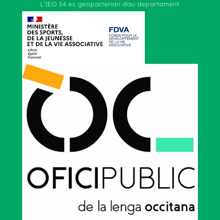
L'IEO 34 es geopartenari dau departament