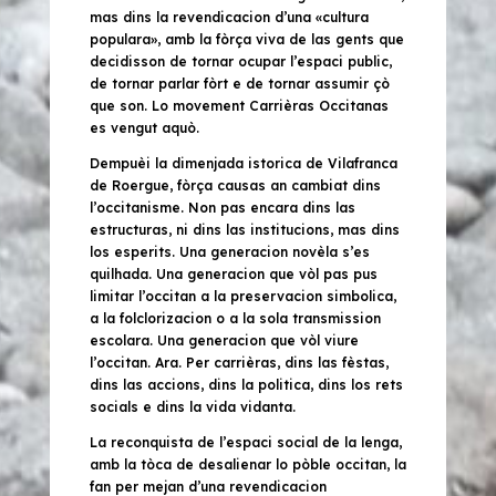
mas dins la revendicacion d’una «cultura
populara», amb la fòrça viva de las gents que
decidisson de tornar ocupar l’espaci public,
de tornar parlar fòrt e de tornar assumir çò
que son. Lo movement
Carrièras Occitanas
es vengut aquò.
Dempuèi la
dimenjada istorica
de Vilafranca
de Roergue, fòrça causas an cambiat dins
l’occitanisme. Non pas encara dins las
estructuras, ni dins las institucions, mas dins
los esperits. Una generacion novèla s’es
quilhada. Una generacion que vòl pas pus
limitar l’occitan a la preservacion simbolica,
a la folclorizacion o a la sola transmission
escolara. Una generacion que vòl viure
l’occitan. Ara. Per carrièras, dins las fèstas,
dins las accions, dins la politica, dins los rets
socials e dins la vida vidanta.
La reconquista de l’espaci social de la lenga,
amb la tòca de desalienar lo pòble occitan, la
fan per mejan d’una revendicacion