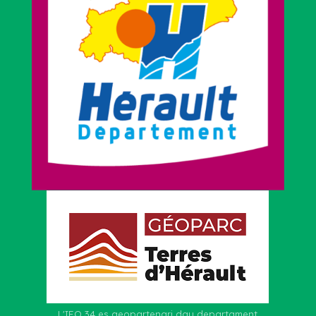
L'IEO 34 es geopartenari dau departament