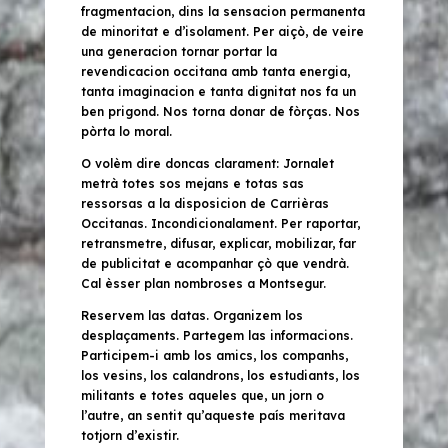
fragmentacion, dins la sensacion permanenta
de minoritat e d’isolament. Per aiçò, de veire
una generacion tornar portar la
revendicacion occitana amb tanta energia,
tanta imaginacion e tanta dignitat nos fa un
ben prigond. Nos torna donar de fòrças. Nos
pòrta lo moral.
O volèm dire doncas clarament:
Jornalet
metrà totes sos mejans e totas sas
ressorsas a la disposicion de Carrièras
Occitanas. Incondicionalament. Per raportar,
retransmetre, difusar, explicar, mobilizar, far
de publicitat e acompanhar çò que vendrà.
Cal èsser plan nombroses a Montsegur.
Reservem las datas. Organizem los
desplaçaments. Partegem las informacions.
Participem-i amb los amics, los companhs,
los vesins, los calandrons, los estudiants, los
militants e totes aqueles que, un jorn o
l’autre, an sentit qu’aqueste país meritava
totjorn d’existir.