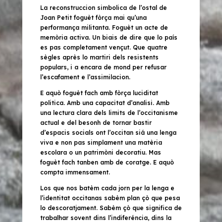
La reconstruccion simbolica de l’ostal de
Joan Petit foguèt fòrça mai qu’una
performança militanta. Foguèt un acte de
memòria activa. Un biais de dire que lo país
es pas completament vençut. Que quatre
sègles après lo martiri dels resistents
populars, i a encara de mond per refusar
l’escafament e l’assimilacion.
E aquò foguèt fach amb fòrça luciditat
politica. Amb una capacitat d’analisi. Amb
una lectura clara dels limits de l’occitanisme
actual e del besonh de tornar bastir
d’espacis socials ont l’occitan siá una lenga
viva e non pas simplament una matèria
escolara o un patrimòni decoratiu. Mas
foguèt fach tanben amb de coratge. E aquò
compta immensament.
Los que nos batèm cada jorn per la lenga e
l’identitat occitanas sabèm plan çò que pesa
lo descoratjament. Sabèm çò que significa de
trabalhar sovent dins l’indiferéncia, dins la