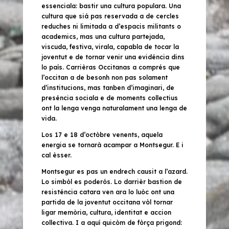
essenciala: bastir una cultura populara. Una
cultura que siá pas reservada a de cercles
reduches ni limitada a d’espacis militants o
academics, mas una cultura partejada,
viscuda, festiva, virala, capabla de tocar la
joventut e de tornar venir una evidéncia dins
lo país. Carrièras Occitanas a comprés que
l’occitan a de besonh non pas solament
d’institucions, mas tanben d’imaginari, de
preséncia sociala e de moments collectius
ont la lenga venga naturalament una lenga de
vida.
Los 17 e 18 d’octòbre venents, aquela
energia se tornarà acampar a Montsegur. E i
cal èsser.
Montsegur es pas un endrech causit a l’azard.
Lo simbòl es poderós. Lo darrièr bastion de
resisténcia catara ven ara lo luòc ont una
partida de la joventut occitana vòl tornar
ligar memòria, cultura, identitat e accion
collectiva. I a aquí quicòm de fòrça prigond: