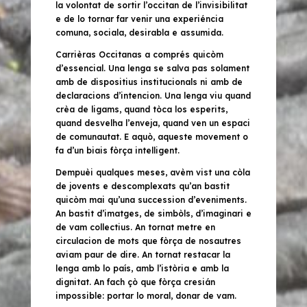
la volontat de sortir l’occitan de l’invisibilitat
e de lo tornar far venir una experiéncia
comuna, sociala, desirabla e assumida.
Carrièras Occitanas a comprés quicòm
d’essencial. Una lenga se salva pas solament
amb de dispositius institucionals ni amb de
declaracions d’intencion. Una lenga viu quand
crèa de ligams, quand tòca los esperits,
quand desvelha l’enveja, quand ven un espaci
de comunautat. E aquò, aqueste movement o
fa d’un biais fòrça intelligent.
Dempuèi qualques meses, avèm vist una còla
de jovents e descomplexats qu’an bastit
quicòm mai qu’una succession d’eveniments.
An bastit d’imatges, de simbòls, d’imaginari e
de vam collectius. An tornat metre en
circulacion de mots que fòrça de nosautres
aviam paur de dire. An tornat restacar la
lenga amb lo país, amb l’istòria e amb la
dignitat. An fach çò que fòrça cresián
impossible: portar lo moral, donar de vam.