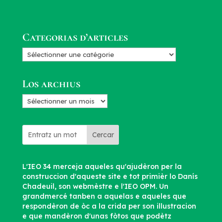
Categorias d’articles
Categorias
d’articles
Los archius
Los
archius
Cercar
L'IEO 34 merceja aqueles qu'ajudèron per la
construccion d'aqueste site e tot primièr lo Danís
Chadeuil, son webmèstre e l'IEO OPM. Un
grandmercé tanben a aquelas e aqueles que
respondèron de òc a la crida per son illustracion
e que mandèron d'unas fòtos que podètz