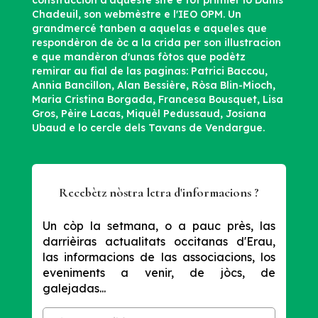
construccion d'aqueste site e tot primièr lo Danís
Chadeuil, son webmèstre e l'IEO OPM. Un
grandmercé tanben a aquelas e aqueles que
respondèron de òc a la crida per son illustracion
e que mandèron d'unas fòtos que podètz
remirar au fial de las paginas: Patrici Baccou,
Annia Bancillon, Alan Bessière, Ròsa Blin-Mioch,
Maria Cristina Borgada, Francesa Bousquet, Lisa
Gros, Pèire Lacas, Miquèl Pedussaud, Josiana
Ubaud e lo cercle dels Tavans de Vendargue.
Recebètz nòstra letra d'informacions ?
Un còp la setmana, o a pauc près, las
darrièiras actualitats occitanas d'Erau,
las informacions de las associacions, los
eveniments a venir, de jòcs, de
galejadas...