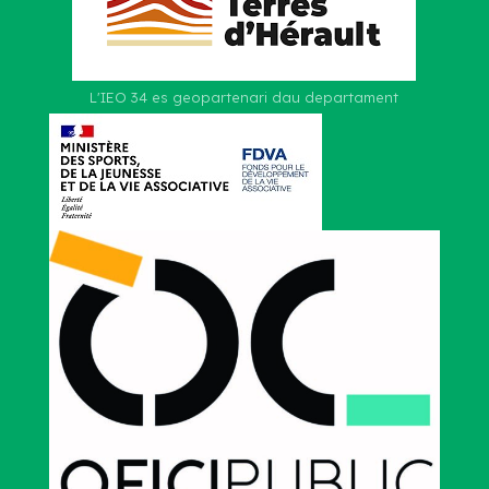
L'IEO 34 es geopartenari dau departament