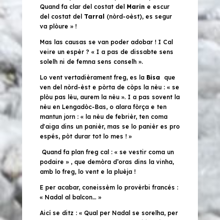
Quand fa clar del costat del
Marin
e escur
del costat del
Tarral
(nòrd-oèst), es segur
va plòure » !
Mas las causas se van poder adobar ! I Cal
veire un espèr ?
« I a pas de dissabte sens
solelh ni de femna sens conselh ».
Lo vent vertadièrament freg, es la
Bisa
que
ven del nòrd-èst e pòrta de còps la nèu : «
se
plòu pas lèu, aurem la nèu »
. I a pas sovent la
nèu en Lengadòc-Bas, o alara fòrça e ten
mantun jorn :
« la nèu de febrièr, ten coma
d'aiga dins un panièr, mas se lo panièr es pro
espés, pòt durar tot lo mes ! »
Quand fa plan freg cal :
« se vestir coma un
podaire »
, que demòra d’oras dins la vinha,
amb lo freg, lo vent e la pluèja !
E per acabar, coneissèm lo provèrbi francés :
« Nadal al balcon… »
Aicí se ditz :
« Qual per Nadal se sorelha, per