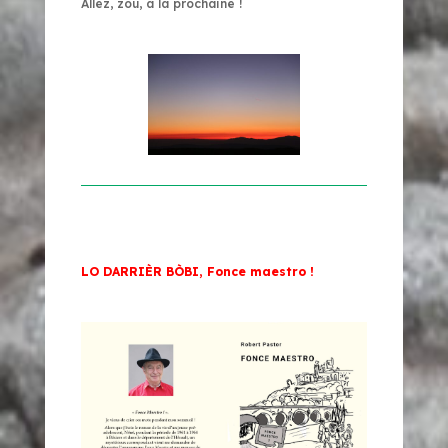
Allez, zou, à la prochaine !
LO DARRIÈR BÒBI,
Fonce maestro !