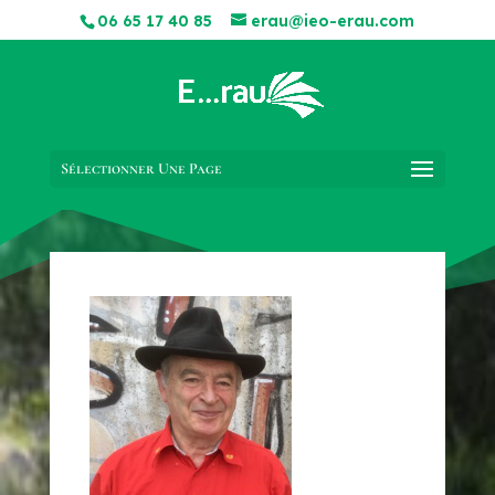
06 65 17 40 85
erau@ieo-erau.com
Sélectionner Une Page