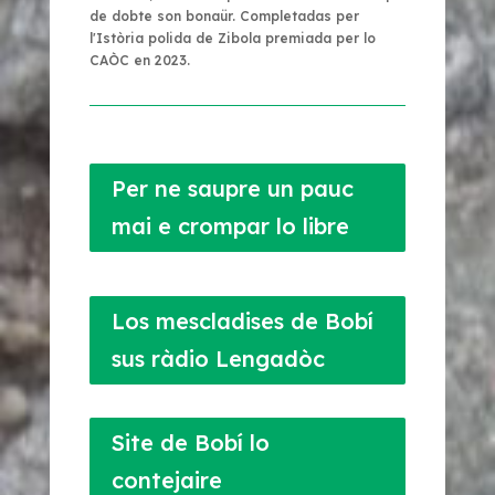
de dobte son bonaür. Completadas per
l'Istòria polida de
Zibola
premiada per lo
CAÒC en 2023.
Per ne saupre un pauc
mai e crompar lo libre
Los mescladises de Bobí
sus ràdio Lengadòc
Site de Bobí lo
contejaire