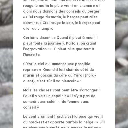
rouge le matin la pluie vient en chemin » et
alors nous donnons des conseils au berger
« Ciel rouge du matin, le berger peut aller
dormir », « Ciel rouge le soir, le berger peut
aller au champ ».
Certains disent : « Quand il pleut à midi, il
pleut toute la journée ». Parfois, on craint
l’aggravation : « Il pleut plus que tout à
l’heure ! »
C’est le ciel qui annonce une possible
reprise : « Quand il fait clair du côté du
marin
et obscur du côté du
Taral
(nord-
ouest), c’est sûr il va pleuvoir » !
Mais les choses vont peut être s’arranger !
Faut il y voir un espoir ? « Il n’y a pas de
samedi sans soleil ni de femme sans
conseil »
Le vent vraiment froid, c’est la bise qui vient
du nord-est et apporte parfois la neige : « S’il
ne pleut pas bientôt, nous aurons la neige ».