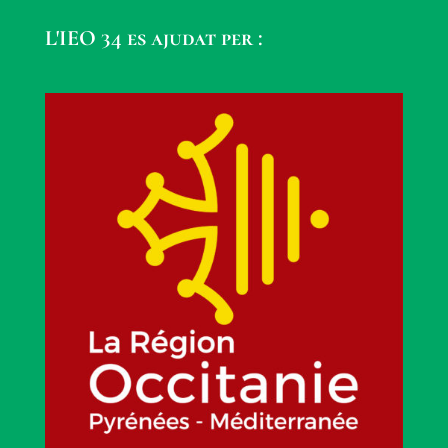
L'IEO 34 es ajudat per :