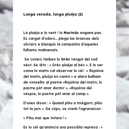
Longa secada, longa pluèja (2)
La pluèja e lo vent ! lo
Marinàs
engana pas.
Es cargat d'odors… plega las brancas dels
olivièrs e blanquís la campanha d'aqueles
fulhams malmenats.
Se coneis tanben lo
Grèc
vengut del sud
oèst. Se ditz :
« Grèc pluèja al bèc ».
E lo ser
coma lo matin cal observar lo cèl :
« Rojolina
del matin, pluòja en camin »
e alara balham
de conselhs al pastre
«Rojolina del matin, lo
pastre pòt anar dormir », «Rojolina del
vèspre, lo pastre pòt anar al camp ».
D'unes dison :
« Quand plòu a miègjorn, plòu
tot la jorn ».
De còps, se crenh l'agravacion :
« Plòu mai que totara ! »
Es lo cèl qu'anóncia una possibla represa :
«