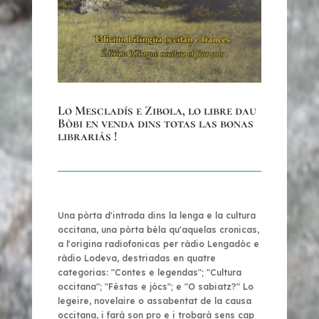
Lo Mescladís e Zibola, lo libre dau
Bòbi en venda dins totas las bonas
librariás !
Una pòrta d'intrada dins la lenga e la cultura
occitana, una pòrta bèla qu'aquelas cronicas,
a l'origina radiofonicas per ràdio Lengadòc e
ràdio Lodeva, destriadas en quatre
categorias: "Contes e legendas"; "Cultura
occitana"; "Fèstas e jòcs"; e "O sabiatz?" Lo
legeire, novelaire o assabentat de la causa
occitana, i farà son pro e i trobarà sens cap