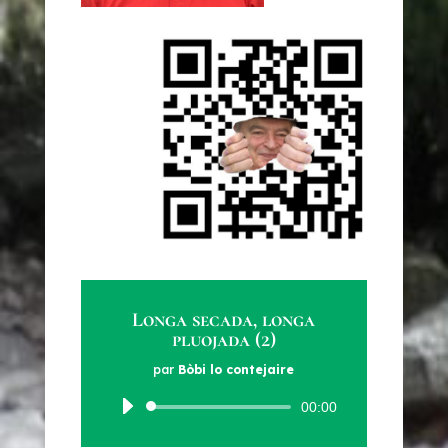
Longa secada, longa
pluojada (2)
par
Bòbi lo contejaire
Lecteur
00:00
audio