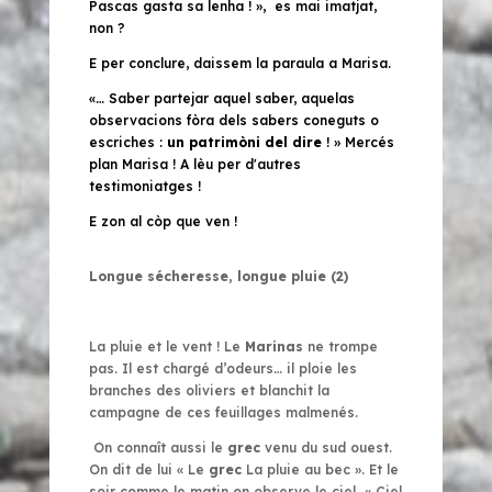
Pascas gasta sa lenha ! »
, es mai imatjat,
non ?
E per conclure, daissem la paraula a Marisa.
«… Saber partejar aquel saber, aquelas
observacions fòra dels sabers coneguts o
escriches :
un patrimòni del dire
!
» Mercés
plan Marisa ! A lèu per d'autres
testimoniatges !
E zon al còp que ven !
Longue sécheresse, longue pluie (2)
La pluie et le vent ! Le
Marinas
ne trompe
pas. Il est chargé d’odeurs… il ploie les
branches des oliviers et blanchit la
campagne de ces feuillages malmenés.
On connaît aussi le
grec
venu du sud ouest.
On dit de lui « Le
grec
La pluie au bec ». Et le
soir comme le matin on observe le ciel « Ciel