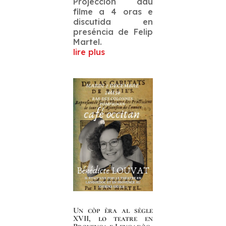
Projeccion dau
filme a 4 oras e
discutida en
preséncia de Felip
Martel.
lire plus
Un còp èra al sègle
XVII, lo teatre en