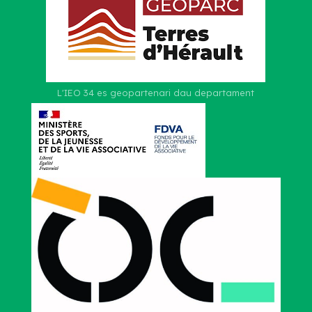
L'IEO 34 es geopartenari dau departament