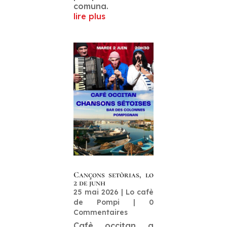
comuna.
lire plus
Cançons setòrias, lo
2 de junh
25 mai 2026
|
Lo cafè
de Pompi
| 0
Commentaires
Cafè occitan a