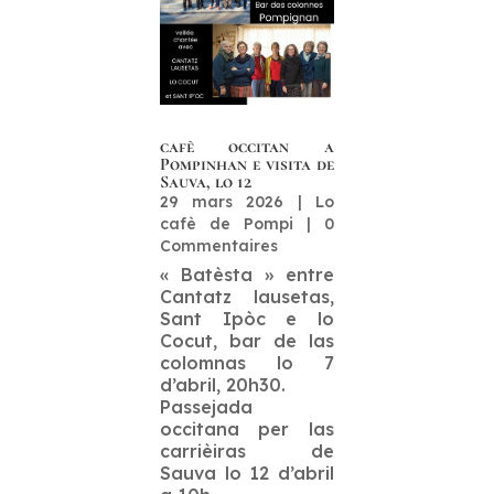
cafè occitan a
Pompinhan e visita de
Sauva, lo 12
29 mars 2026
|
Lo
cafè de Pompi
| 0
Commentaires
« Batèsta » entre
Cantatz lausetas,
Sant Ipòc e lo
Cocut, bar de las
colomnas lo 7
d’abril, 20h30.
Passejada
occitana per las
carrièiras de
Sauva lo 12 d’abril