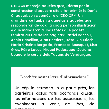
L'IEO 34 merceja aqueles qu'ajudèron per la
construccion d'aqueste site e tot primièr lo Danís
Chadeuil, son webmèstre e l'IEO OPM. Un
grandmercé tanben a aquelas e aqueles que
respondèron de òc a la crida per son illustracion
e que mandèron d'unas fòtos que podètz
remirar au fial de las paginas: Patrici Baccou,
Annia Bancillon, Alan Bessière, Ròsa Blin-Mioch,
Maria Cristina Borgada, Francesa Bousquet, Lisa
Gros, Pèire Lacas, Miquèl Pedussaud, Josiana
Ubaud e lo cercle dels Tavans de Vendargue.
Recebètz nòstra letra d'informacions ?
Un còp la setmana, o a pauc près, las
darrièiras actualitats occitanas d'Erau,
las informacions de las associacions, los
eveniments a venir, de jòcs, de