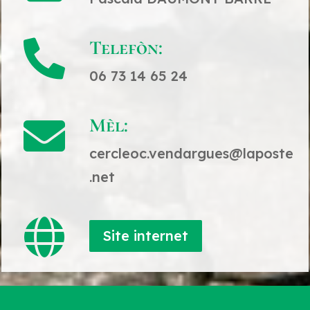
Telefòn:

06 73 14 65 24
Mèl:

cercleoc.vendargues@laposte
.net

Site internet