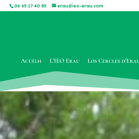
06 65 17 40 85
erau@ieo-erau.com
Acuèlh
L’IEO Erau
Los Cercles d’Era