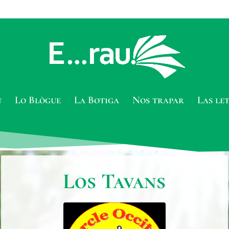
u
Lo Blògue
La Botiga
Nos trapar
Las le
Los Tavans