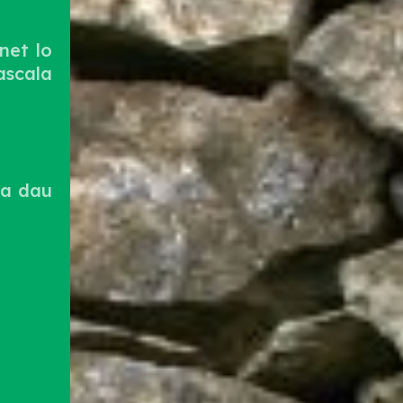
net lo
ascala
la dau