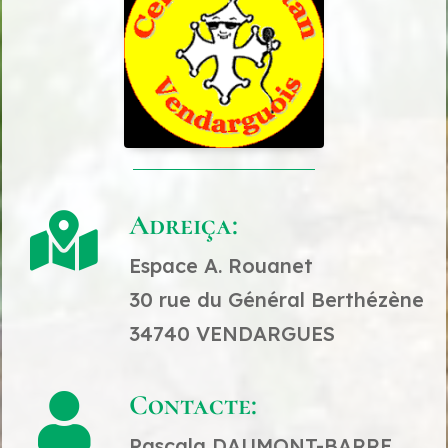
Adreiça:

Espace A. Rouanet
30 rue du Général Berthézène
34740 VENDARGUES
Contacte:

Pascala DAUMONT-BARRE