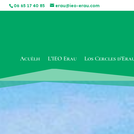
06 65 17 40 85
erau@ieo-erau.com
Acuèlh
L’IEO Erau
Los Cercles d’Era