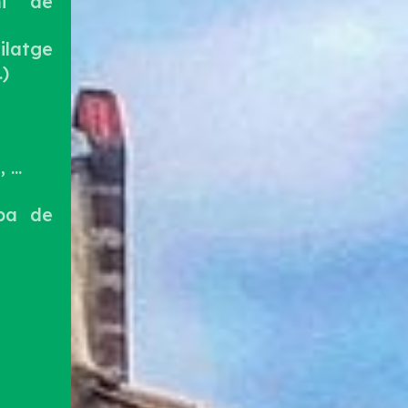
ni de
ilatge
.)
...
opa de