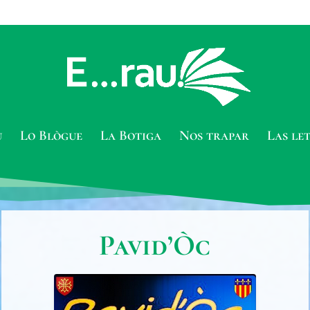
u
Lo Blògue
La Botiga
Nos trapar
Las le
Pavid’Òc