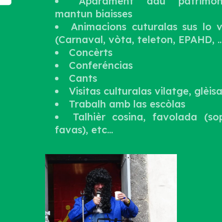
Aparament dau patrimò
mantun biaisses
Animacions cuturalas sus lo v
(Carnaval, vòta, teleton, EPAHD, ..
Concèrts
Conferéncias
Cants
Visitas culturalas vilatge, glèisa, 
Trabalh amb las escòlas
Talhièr cosina, favolada (s
favas), etc...