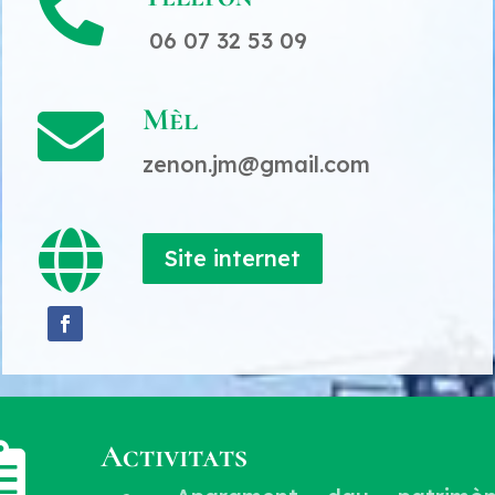

06 07 32 53 09
Mèl

zenon.jm@gmail.com

Site internet
Activitats
