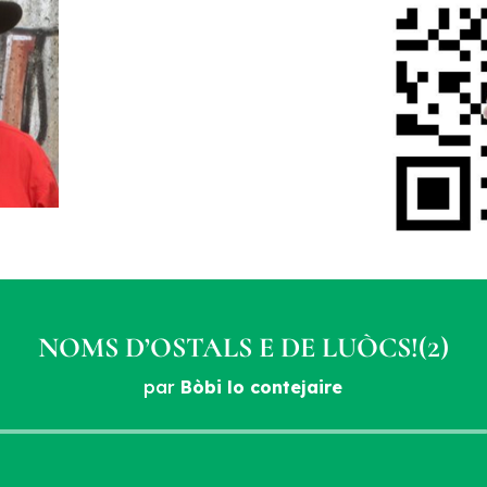
NOMS D’OSTALS E DE LUÒCS!(2)
par
Bòbi lo contejaire
Lecteur
audio