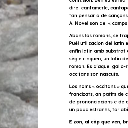
dire
cantamerle, cantape
fan pensar a de cançons
A. Novel son de «
camps 
Abans los romans, se tra
Puèi utilizacion del latin 
enfin latin amb substrat d
sègle cinquen, un latin 
roman
. Es d'aquel
gallo-
occitans son nascuts.
Los noms « occitans » qu
francizats, an patits de
de prononciacions e de 
un pauc estranhs, farlabi
E zon, al còp que ven, b