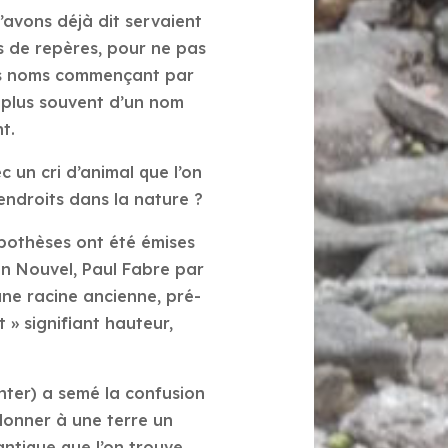
l’avons déjà dit servaient
s de repères, pour ne pas
les noms commençant par
 plus souvent d’un nom
t.
 un cri d’animal que l’on
endroits dans la nature ?
ypothèses ont été émises
ain Nouvel, Paul Fabre par
une racine ancienne, pré-
» signifiant hauteur,
anter) a semé la confusion
donner à une terre un
ntique que l’on trouve