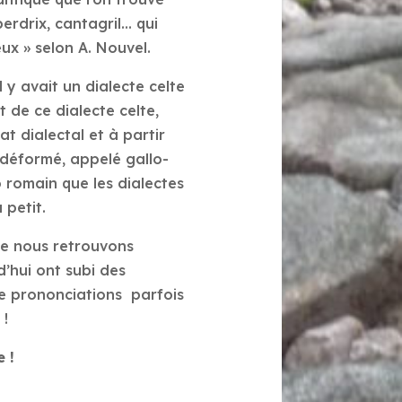
erdrix, cantagril… qui
ux » selon A. Nouvel.
l y avait un dialecte celte
et de ce dialecte celte,
at dialectal et à partir
n déformé, appelé gallo-
o romain que les dialectes
 petit.
ue nous retrouvons
d’hui ont subi des
e prononciations parfois
s !
 !