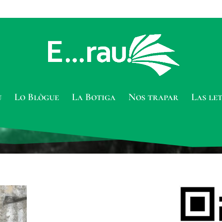
u
Lo Blògue
La Botiga
Nos trapar
Las le