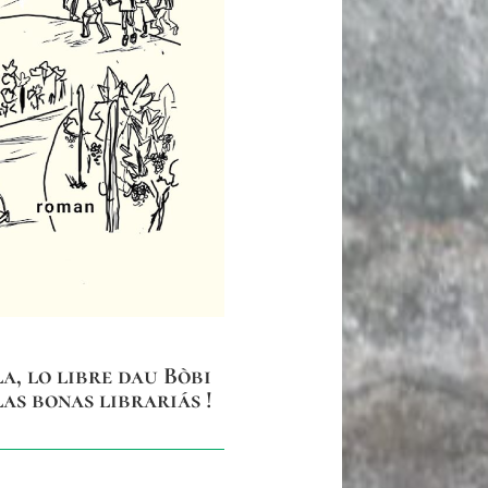
a, lo libre dau Bòbi
las bonas librariás !