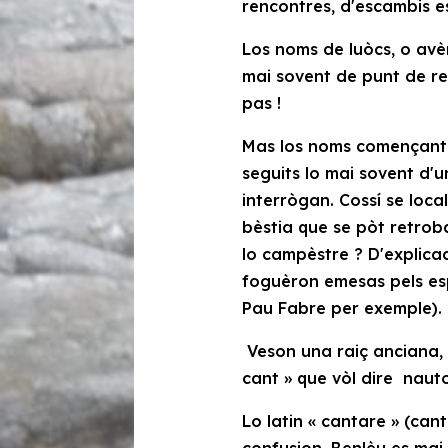
rencontres, d'escambis es
Los noms de luòcs, o avèm
mai sovent de punt de re
pas !
Mas los noms començant
seguits lo mai sovent d'
interrògan. Cossí se loca
bèstia que se pòt retroba
lo campèstre ? D'explicac
foguèron emesas pels esp
Pau Fabre per exemple).
Veson una raiç anciana
cant »
que vòl dire naut
Lo latin
« cantare »
(cant
confusion. Benlèu es mai