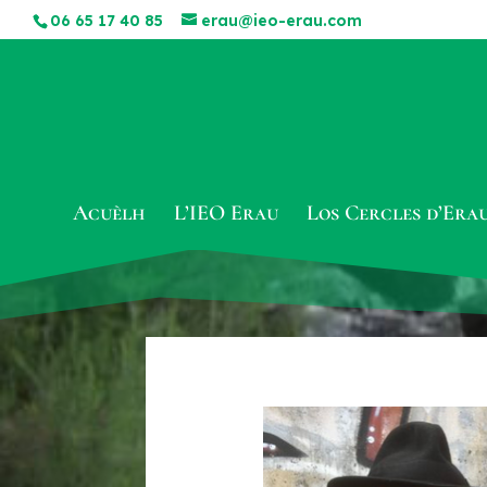
06 65 17 40 85
erau@ieo-erau.com
Acuèlh
L’IEO Erau
Los Cercles d’Era