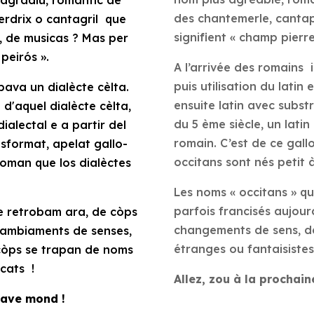
des chantemerle, cantap
rdrix o cantagril
que
signifient « champ pierre
, de musicas ? Mas per
peirós »
.
A l’arrivée des romains i
puis utilisation du latin 
pava un dialècte cèlta.
ensuite latin avec substr
e d'aquel dialècte cèlta,
du 5 ème siècle, un lati
ialectal e a partir del
romain. C’est de ce gall
desformat, apelat
gallo-
occitans sont nés petit à
roman
que los dialèctes
Les noms « occitans » q
parfois francisés aujour
e retrobam ara, de còps
changements de sens, d
 cambiaments de senses,
étranges ou fantaisiste
còps se trapan de noms
cats !
Allez, zou à la prochaine
rave mond !