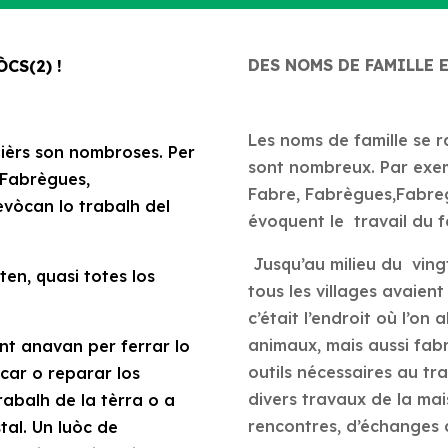
DES NOMS DE FAMILLE E
CS(2) !
Les noms de famille se 
ièrs son nombroses. Per
sont nombreux. Par exem
 Fabrègues,
Fabre, Fabrègues,Fabre
vòcan lo trabalh del
évoquent le travail du fe
Jusqu’au milieu du ving
ten, quasi totes los
tous les villages avaient
c’était l’endroit où l’on a
animaux, mais aussi fabr
ont anavan per ferrar lo
outils nécessaires au tra
car o reparar los
divers travaux de la mai
rabalh de la tèrra o a
rencontres, d’échanges de
tal. Un luòc de