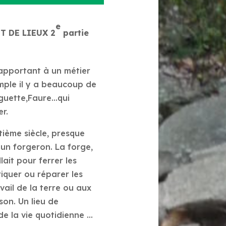
flèches
haut/bas
e
pour
T DE LIEUX 2
partie
augmenter
ou
rapportant à un métier
diminuer
ple il y a beaucoup de
le
guette,Faure…qui
volume.
r.
tième siècle, presque
 un forgeron. La forge,
llait pour ferrer les
iquer ou réparer les
vail de la terre ou aux
son. Un lieu de
 la vie quotidienne ...