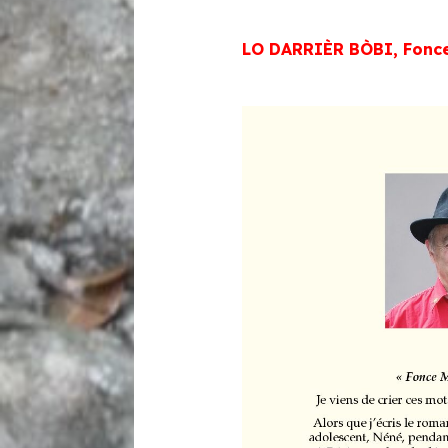
LO DARRIÈR BÒBI,
Fonce