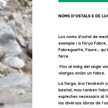
NOMS D’OSTALS E DE LUÒ
Los noms d'ostal de mest
exemple i a fòrça
Fabre,
Fabreguette, Faure…
qu'e
fèrre.
Fins al mièg del sègle vin
vilatges avián un fabre.
La farga, èra l'endrech 
bestial, mas tanben fabri
espleches necessaris al t
las divèrsas òbras de l'os