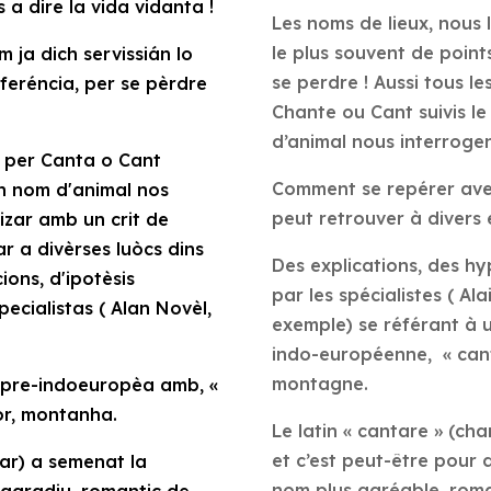
 a dire la vida vidanta !
Les noms de lieux, nous 
le plus souvent de point
 ja dich servissián lo
se perdre ! Aussi tous 
feréncia, per se pèrdre
Chante ou Cant suivis le
d’animal nous interrogen
 per
Canta
o
Cant
Comment se repérer avec
un nom d'animal nos
peut retrouver à divers 
lizar amb un crit de
r a divèrses luòcs dins
Des explications, des h
ions, d'ipotèsis
par les spécialistes ( Al
ecialistas ( Alan Novèl,
exemple) se référant à 
indo-européenne, « cant 
montagne.
, pre-indoeuropèa amb,
«
or, montanha.
Le latin « cantare » (ch
et c’est peut-être pour 
ar) a semenat la
nom plus agréable, roma
 agradiu, romantic de