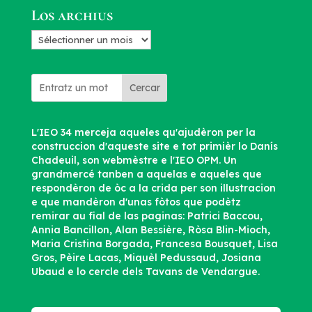
Los archius
Los
archius
Cercar
L'IEO 34 merceja aqueles qu'ajudèron per la
construccion d'aqueste site e tot primièr lo Danís
Chadeuil, son webmèstre e l'IEO OPM. Un
grandmercé tanben a aquelas e aqueles que
respondèron de òc a la crida per son illustracion
e que mandèron d'unas fòtos que podètz
remirar au fial de las paginas: Patrici Baccou,
Annia Bancillon, Alan Bessière, Ròsa Blin-Mioch,
Maria Cristina Borgada, Francesa Bousquet, Lisa
Gros, Pèire Lacas, Miquèl Pedussaud, Josiana
Ubaud e lo cercle dels Tavans de Vendargue.