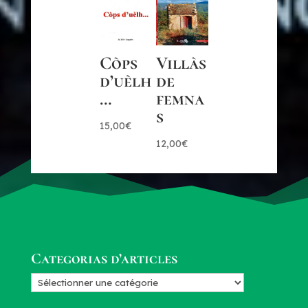
Còps
Villàs
d’uèlh
de
…
femna
s
15,00
€
12,00
€
Categorias d’articles
Categorias
d’articles