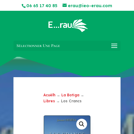
06 65 17 40 85
erau@ieo-erau.com
Sélectionner Une Page
Acuèlh
→
La Botiga
→
Libres
→ Los Crancs