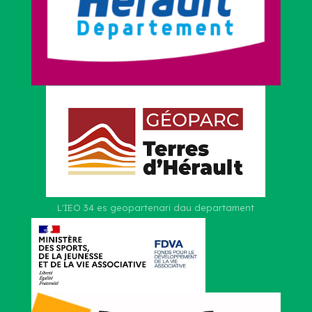
L'IEO 34 es geopartenari dau departament