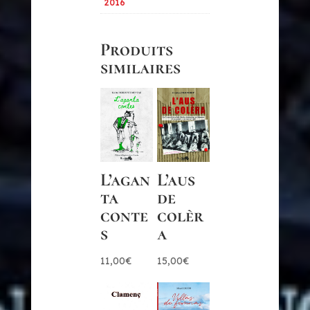
2016
Produits
similaires
L’agan
L’aus
ta
de
conte
colèr
s
a
11,00
€
15,00
€