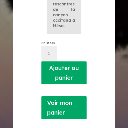
rescontres
de la
cançon
occitana a
Mèsa.
En stock
quantité
de
Los
Crancs
Ajouter au
panier
Voir mon
panier