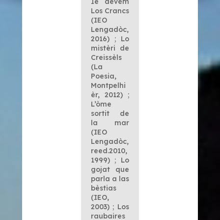
Ie devèm
Los Crancs
(IEO
Lengadòc,
2016) ; Lo
mistèri de
Creissèls
(La
Poesia,
Montpelhi
èr, 2012) ;
L’òme
sortit de
la mar
(IEO
Lengadòc,
reed.2010,
1999) ; Lo
gojat que
parla a las
bèstias
(IEO,
2003) ; Los
raubaires