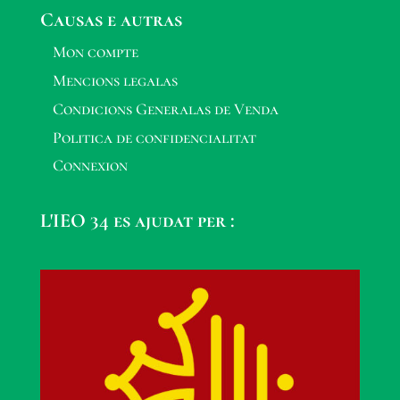
Causas e autras
Mon compte
Mencions legalas
Condicions Generalas de Venda
Politica de confidencialitat
Connexion
L'IEO 34 es ajudat per :