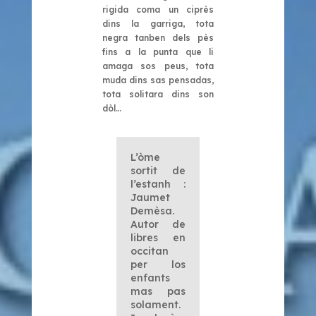
rigida coma un ciprès
dins la garriga, tota
negra tanben dels pès
fins a la punta que li
amaga sos peus, tota
muda dins sas pensadas,
tota solitara dins son
dòl…
L’òme
sortit de
l’estanh :
Jaumet
Demèsa.
Autor de
libres en
occitan
per los
enfants
mas pas
solament.