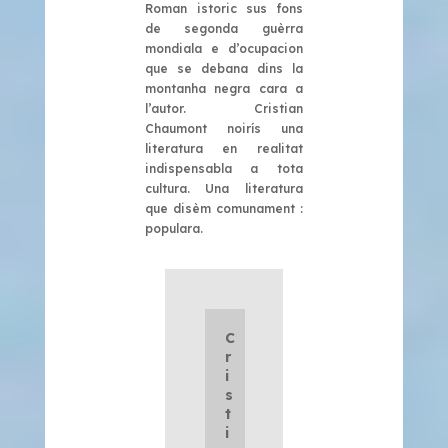
Roman istoric sus fons
de segonda guèrra
mondiala e d’ocupacion
que se debana dins la
montanha negra cara a
l’autor. Cristian
Chaumont noirís una
literatura en realitat
indispensabla a tota
cultura. Una literatura
que disèm comunament :
populara.
C
r
i
s
t
i