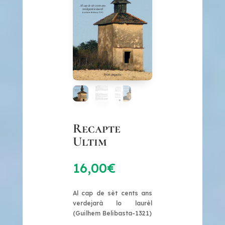
Recapte
Ultim
16,00
€
Al cap de sèt cents ans
verdejarà lo laurèl
(Guilhem Belibasta-1321)