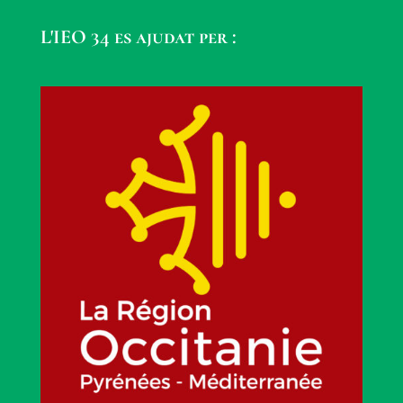
L'IEO 34 es ajudat per :