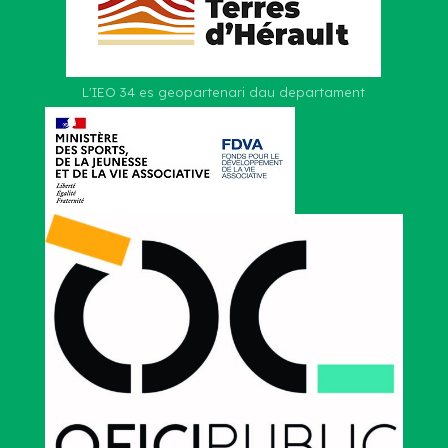
L'IEO 34 es geopartenari dau departament