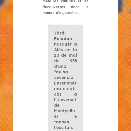
mêle les cultures et les
découvertes dans le
monde d'aujourd'hui.
Jòrdi
Peladan
nasquèt a
Alès en lo
20 de mai
de 1938
d’una
faulha
cevenòla.
Ensennhèt
matemati
cas a
l’Universitt
de
Montpelhi
èr e
tanben
l’occitan.