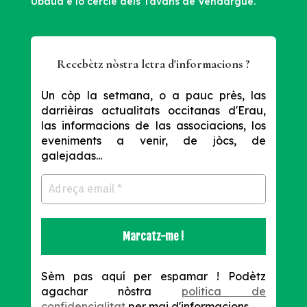
Ubaud e lo cercle dels Tavans de Vendargue.
Recebètz nòstra letra d'informacions ?
Un còp la setmana, o a pauc près, las
darrièiras actualitats occitanas d'Erau,
las informacions de las associacions, los
eveniments a venir, de jòcs, de
galejadas...
Sèm pas aquí per espamar !
Podètz
agachar nòstra
politica de
confidencialitat
per mai d'informacions.