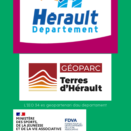
L'IEO 34 es geopartenari dau departament