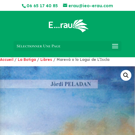
06 65 17 40 85
erau@ieo-erau.com
Sélectionner Une Page
Accueil
/
La Botiga
/
Libres
/ Marevà o lo Lagui de L’Iscla