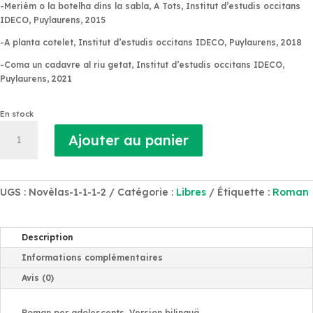
-Merièm o la botelha dins la sabla,
A Tots, Institut d’estudis occitans
IDECO, Puylaurens, 2015
-A planta cotelet,
Institut d’estudis occitans IDECO, Puylaurens, 2018
-Coma un cadavre al riu getat,
Institut d’estudis occitans IDECO,
Puylaurens, 2021
En stock
quantité
Ajouter au panier
de
Marevà
o
lo
UGS :
Novèlas-1-1-1-2
Catégorie :
Libres
Étiquette :
Roman
Lagui
de
L'Iscla
Description
Informations complémentaires
Avis (0)
Roman per adolescents. Version bilinguä