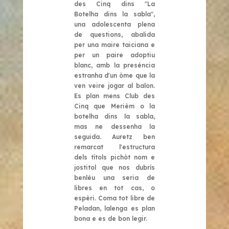
des Cinq dins "La
Botelha dins la sabla",
una adolescenta plena
de questions, abalida
per una maire taiciana e
per un paire adoptiu
blanc, amb la preséncia
estranha d'un òme que la
ven veire jogar al balon.
Es plan mens Club des
Cinq que Merièm o la
botelha dins la sabla,
mas ne dessenha la
seguida. Auretz ben
remarcat l'estructura
dels títols pichòt nom e
jostitol que nos dubrís
benlèu una seria de
libres en tot cas, o
espèri. Coma tot libre de
Peladan, lalenga es plan
bona e es de bon legir.