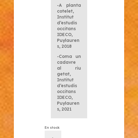
-A planta
cotelet,
Institut
d’estudis
occitans
IDECO,
Puylauren
s, 2018
-Coma un
cadavre
al riu
getat,
Institut
d’estudis
occitans
IDECO,
Puylauren
s, 2021
En stock
quantité