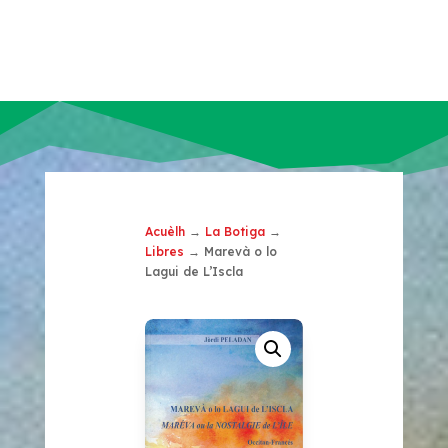
Acuèlh
→
La Botiga
→
Libres
→ Marevà o lo
Lagui de L’Iscla