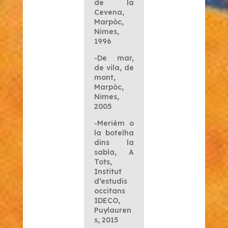
de la
Cevena,
Marpòc,
Nimes,
1996
-De mar,
de vila, de
mont,
Marpòc,
Nimes,
2005
-Merièm o
la botelha
dins la
sabla,
A
Tots,
Institut
d’estudis
occitans
IDECO,
Puylauren
s, 2015