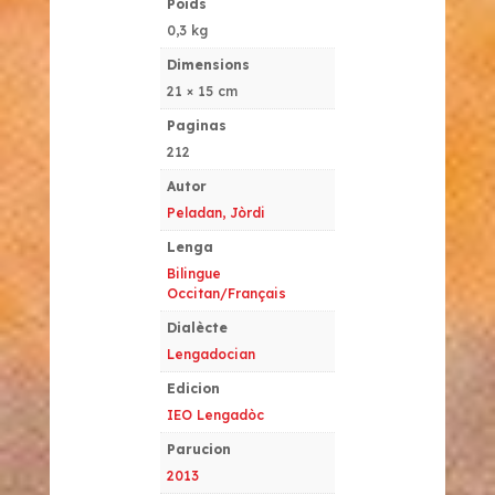
Poids
0,3 kg
Dimensions
21 × 15 cm
Paginas
212
Autor
Peladan, Jòrdi
Lenga
Bilingue
Occitan/Français
Dialècte
Lengadocian
Edicion
IEO Lengadòc
Parucion
2013