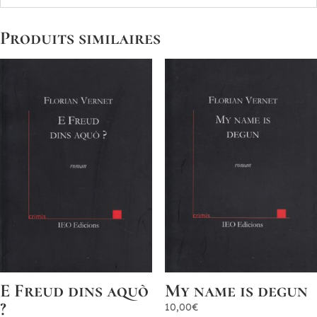
Produits similaires
E Freud dins aquò
My name is degun
?
10,00
€