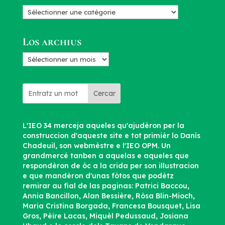
Categorias
d’articles
Los archius
Los
archius
Cercar
L'IEO 34 merceja aqueles qu'ajudèron per la
construccion d'aqueste site e tot primièr lo Danís
Chadeuil, son webmèstre e l'IEO OPM. Un
grandmercé tanben a aquelas e aqueles que
respondèron de òc a la crida per son illustracion
e que mandèron d'unas fòtos que podètz
remirar au fial de las paginas: Patrici Baccou,
Annia Bancillon, Alan Bessière, Ròsa Blin-Mioch,
Maria Cristina Borgada, Francesa Bousquet, Lisa
Gros, Pèire Lacas, Miquèl Pedussaud, Josiana