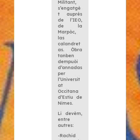
Militant,
s’engatgè
t auprès
de l’IEO,
de la
Marpòc,
las
calandret
as. Òbra
tanben
dempuòi
d’annadas
per
l’Universit
at
Occitana
d’Estiu de
Nimes.
Li devèm,
entre
autres:
-Rachid