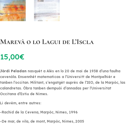
Marevà o lo Lagui de L’Iscla
15,00
€
Jòrdi Peladan
nasquèt a Alès en lo 20 de mai de 1938 d’una faulha
cevenòla. Ensennhèt matematicas a l’Universitt de Montpelhièr e
tanben l’occitan. Militant, s’engatgèt auprès de l’IEO, de la Marpòc, las
calandretas. Òbra tanben dempuòi d’annadas per l’Universitat
Occitana d’Estiu de Nimes.
Li devèm, entre autres:
-Rachid de la Cevena,
Marpòc, Nimes, 1996
-De mar, de vila, de mont,
Marpòc, Nimes, 2005