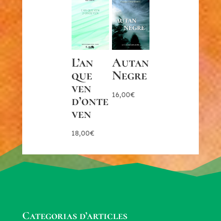
L’an
Autan
que
Negre
ven
16,00
€
d’onte
ven
18,00
€
Categorias d’articles