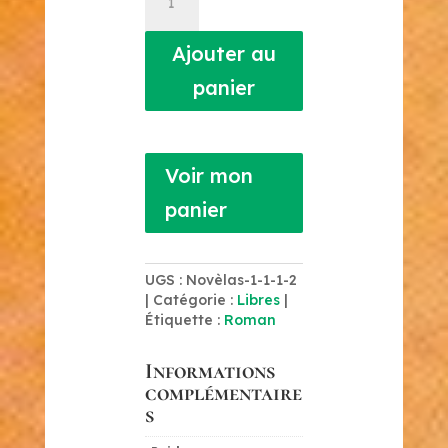
de
Marevà
o
Ajouter au
lo
panier
Lagui
de
L'Iscla
Voir mon
panier
UGS :
Novèlas-1-1-1-2
Catégorie :
Libres
Étiquette :
Roman
Informations
complémentaire
s