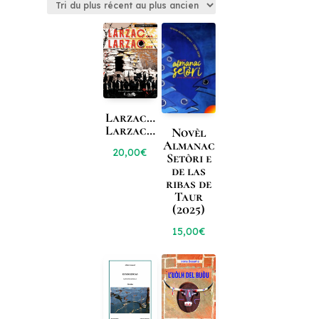
plus
récent
au
plus
ancien
Larzac…
Larzac…
Novèl
Almanac
20,00
€
Setòri e
de las
ribas de
Taur
(2025)
15,00
€