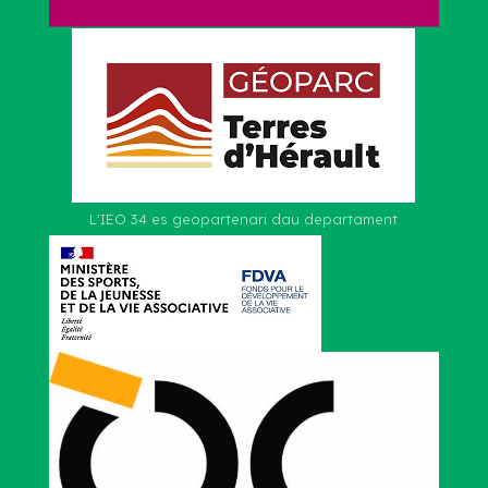
L'IEO 34 es geopartenari dau departament