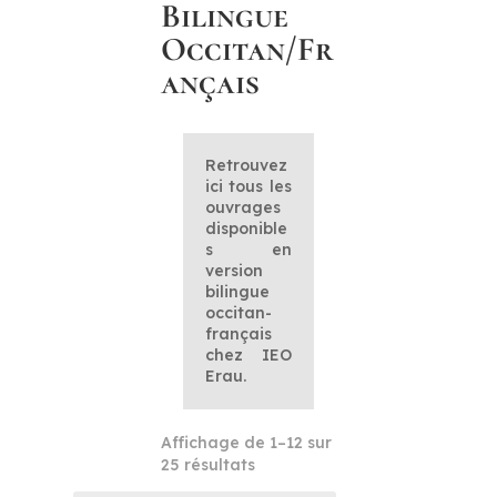
Bilingue
Occitan/Fr
ançais
Retrouvez
ici tous les
ouvrages
disponible
s en
version
bilingue
occitan-
français
chez IEO
Erau.
Affichage de 1–12 sur
Trié
25 résultats
du