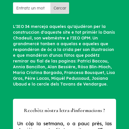
Cercar
L'IEO 34 merceja aqueles qu'ajudèron per la
construccion d'aqueste site e tot primièr lo Danís
Chadeuil, son webmèstre e l'IEO OPM. Un
grandmercé tanben a aquelas e aqueles que
respondèron de òc a la crida per son illustracion
e que mandèron d'unas fòtos que podètz
remirar au fial de las paginas: Patrici Baccou,
Annia Bancillon, Alan Bessière, Ròsa Blin-Mioch,
Maria Cristina Borgada, Francesa Bousquet, Lisa
Gros, Pèire Lacas, Miquèl Pedussaud, Josiana
Ubaud e lo cercle dels Tavans de Vendargue.
Recebètz nòstra letra d'informacions ?
Un còp la setmana, o a pauc près, las