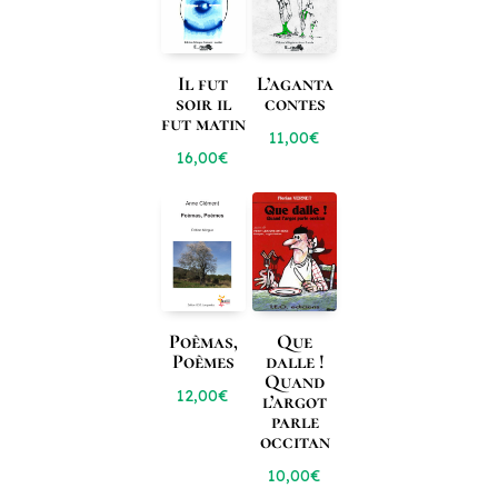
Il fut
L’aganta
soir il
contes
fut matin
11,00
€
16,00
€
Poèmas,
Que
Poèmes
dalle !
Quand
12,00
€
l’argot
parle
occitan
10,00
€