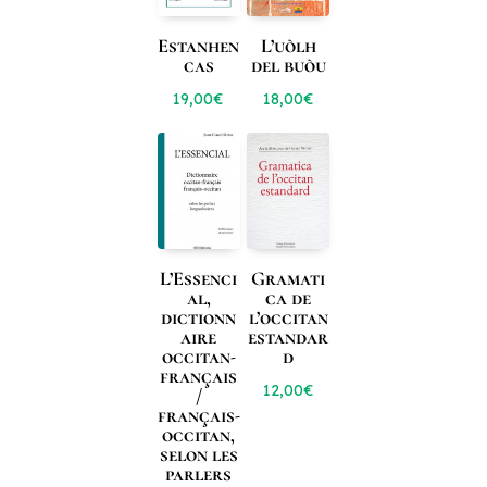
Estanhen
L’uòlh
cas
del buòu
19,00
€
18,00
€
L’Essenci
Gramati
al,
ca de
dictionn
l’occitan
aire
estandar
occitan-
d
français
12,00
€
/
français-
occitan,
selon les
parlers