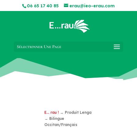
06 65 17 40 85
erau@ieo-erau.com
Sélectionner Une Page
E... rau !
→ Produit Lenga
→ Bilingue
Occitan/Français