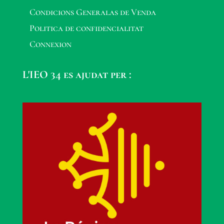
Condicions Generalas de Venda
Politica de confidencialitat
Connexion
L'IEO 34 es ajudat per :