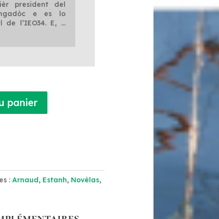
ièr president del
ngadòc e es lo
l de l’IEO34. E, …
u panier
es :
Arnaud
,
Estanh
,
Novèlas
,
mplémentaires