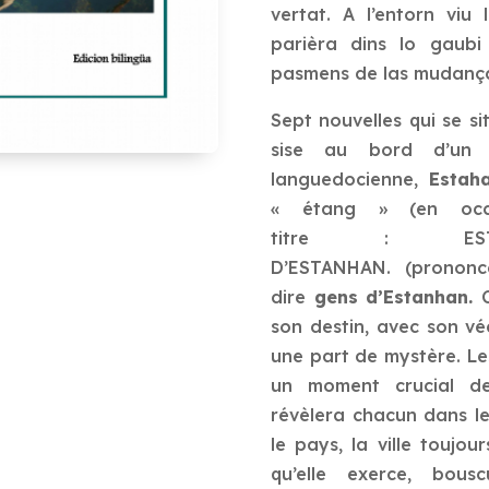
vertat. A l’entorn viu 
parièra dins lo gaubi
pasmens de las mudança
Sept nouvelles qui se si
sise au bord d’un
languedocienne,
Estah
« étang » (en occi
titre :
E
D’ESTANHAN.
(prononce
dire
gens d’Estanhan.
son destin, avec son vé
une part de mystère.
Le
un moment crucial de
révèlera chacun dans le
le pays, la ville toujou
qu’elle exerce, bous