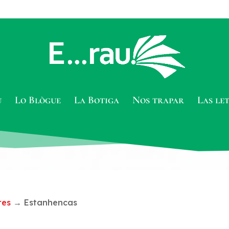
u
Lo Blògue
La Botiga
Nos trapar
Las le
res
→ Estanhencas