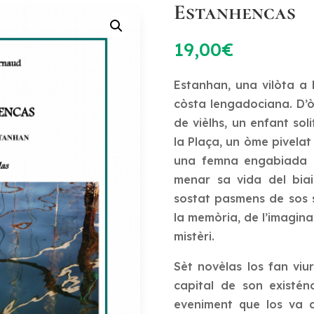
Estanhencas
19,00
€
Estanhan, una vilòta a 
còsta lengadociana. D’ò
de vièlhs, un enfant sol
la Plaça, un òme pivelat
una femna engabiada 
menar sa vida del biais
sostat pasmens de sos s
la memòria, de l’imagina
mistèri.
Sèt novèlas los fan vi
capital de son existén
eveniment que los va c