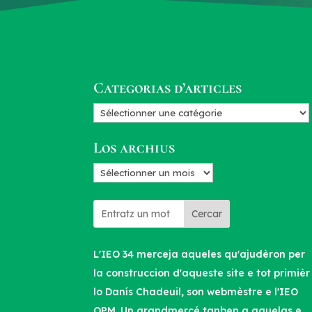
Categorias d’articles
Categorias
d’articles
Los archius
Los
archius
Cercar
L'IEO 34 merceja aqueles qu'ajudèron per
la construccion d'aqueste site e tot primièr
lo Danís Chadeuil, son webmèstre e l'IEO
OPM. Un grandmercé tanben a aquelas e