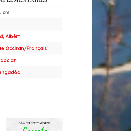
1 cm
d, Albèrt
gue Occitan/Français
docian
engadòc