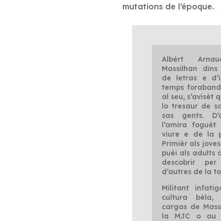
mutations de l’époque.
Albèrt Arn
Massilhan dins
de letras e d’i
temps forabandi
al seu, s’avisèt 
lo tresaur de s
sas gents. D’
l’amira foguèt
viure e de la p
Primièr als jove
puèi als adults 
descobrir pe
d’autres de la t
Militant infat
cultura bèla,
cargas de Massi
la MJC o au c