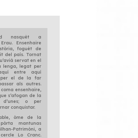
aud nasquèt a
 Erau. Ensenhaire
stòria, foguèt de
t del país. Tornat
qu’aviá servat en el
a lenga, legat per
aquí entre aquí
 per el de la far
assar als autres.
s coma ensenhaire,
que s’afogan de la
r d’unes; o per
ornar conquistar.
igable, òme de la
 pòrta mantunas
lhan-Patrimòni, a
ercle Lo Cranc.