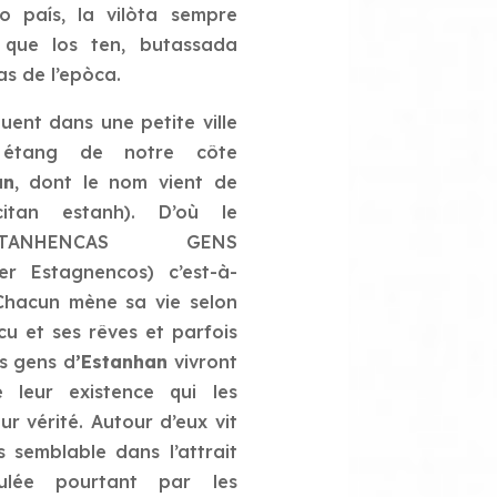
lo país, la vilòta sempre
 que los ten, butassada
s de l’epòca.
tuent dans une petite ville
 étang de notre côte
an
, dont le nom vient de
tan estanh). D’où le
STANHENCAS GENS
r Estagnencos) c’est-à-
Chacun mène sa vie selon
cu et ses rêves et parfois
s gens d
’Estanhan
vivront
 leur existence qui les
ur vérité.
Autour d’eux vit
rs semblable dans l’attrait
culée pourtant par les