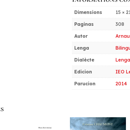
Dimensions
15 × 2
Paginas
308
Autor
Arnau
Lenga
Bilin
Dialècte
Lenga
Edicion
IEO L
Parucion
2014
es