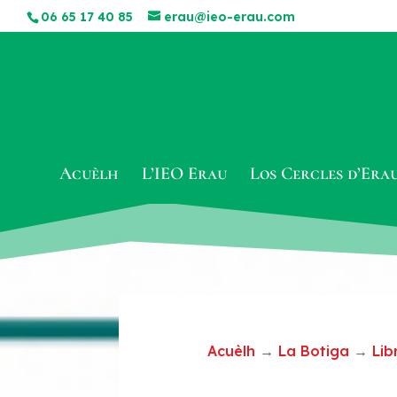
06 65 17 40 85
erau@ieo-erau.com
Acuèlh
L’IEO Erau
Los Cercles d’Era
Acuèlh
→
La Botiga
→
Lib