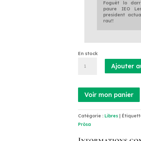
Foguèt lo darr
paure IEO Le
president actua
rau!!
En stock
quantité
Ajouter a
de
Estanhencas
Voir mon panier
Catégorie :
Libres
Étiquett
Pròsa
Informations co