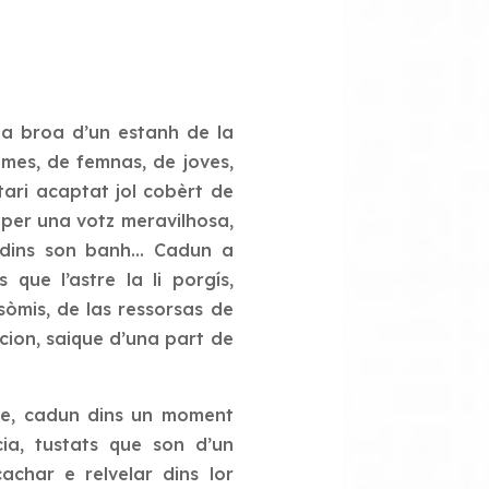
la broa d’un estanh de la
mes, de femnas, de joves,
itari acaptat jol cobèrt de
 per una votz meravilhosa,
dins son banh… Cadun a
 que l’astre la li porgís,
òmis, de las ressorsas de
cion, saique d’una part de
ure, cadun dins un moment
cia, tustats que son d’un
achar e relvelar dins lor