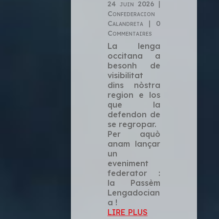
24 juin 2026
|
Confederacion
Calandreta
| 0
Commentaires
La lenga
occitana a
besonh de
visibilitat
dins nòstra
region e los
que la
defendon de
se regropar.
Per aquò
anam lançar
un
eveniment
federator :
la Passèm
Lengadocian
a !
LIRE PLUS