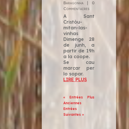
Baragonha
| 0
Commentaires
A Sant
Cristòu-
mitan-las-
vinhas
Dimenge 28
de junh, a
partir de 19h
a la coope.
Se cau
marcar per
lo sopar.
LIRE PLUS
« Entrées Plus
Anciennes
Entrées
Suivantes »