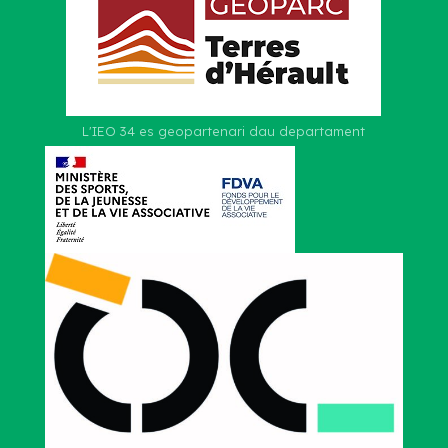
L'IEO 34 es geopartenari dau departament