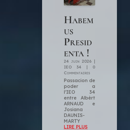
Habem
us
Presid
enta !
24 juin 2026
|
IEO 34
| 0
Commentaires
Passacion de
poder a
l’IEO 34
entre Albèrt
ARNAUD e
Josiana
DAUNIS-
MARTY
LIRE PLUS