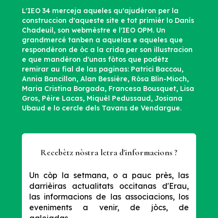
L'IEO 34 merceja aqueles qu'ajudèron per la
construccion d'aqueste site e tot primièr lo Danís
Chadeuil, son webmèstre e l'IEO OPM. Un
grandmercé tanben a aquelas e aqueles que
respondèron de òc a la crida per son illustracion
e que mandèron d'unas fòtos que podètz
remirar au fial de las paginas: Patrici Baccou,
Annia Bancillon, Alan Bessière, Ròsa Blin-Mioch,
Maria Cristina Borgada, Francesa Bousquet, Lisa
Gros, Pèire Lacas, Miquèl Pedussaud, Josiana
Ubaud e lo cercle dels Tavans de Vendargue.
Recebètz nòstra letra d'informacions ?
Un còp la setmana, o a pauc près, las
darrièiras actualitats occitanas d'Erau,
las informacions de las associacions, los
eveniments a venir, de jòcs, de
galejadas...