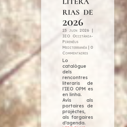
literà
rias de
2026
23 juin 2026
|
IEO Occitània-
Pirenèus
Mediterranèa
| 0
Commentaires
Lo
catalògue
dels
rencontres
literaris de
l’IEO OPM es
en linha.
Avís als
portaires de
projèctes,
als fargaires
d’agenda.