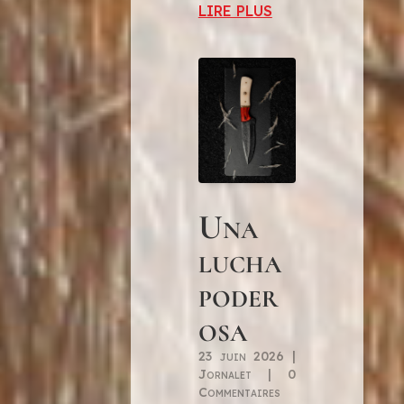
LIRE PLUS
Una
lucha
poder
osa
23 juin 2026
|
Jornalet
| 0
Commentaires