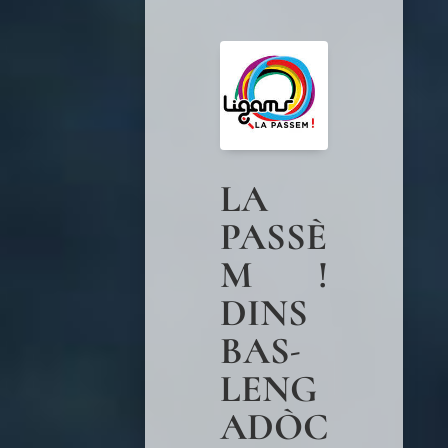
LA
PASSÈ
M !
DINS
BAS-
LENG
ADÒC