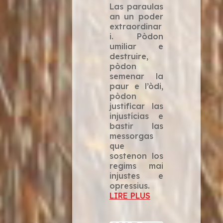
Las paraulas
an un poder
extraordinar
i. Pòdon
umiliar e
destruire,
pòdon
semenar la
paur e l’òdi,
pòdon
justificar las
injustícias e
bastir las
messorgas
que
sostenon los
regims mai
injustes e
opressius.
LIRE PLUS