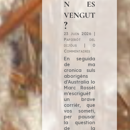
n es
vengut
?
23 juin 2026
|
Papieròt del
dijòus
| 0
Commentaires
En seguida
de ma
cronica suls
aborigèns
d’Australia lo
Marc Rossèl
m’escriguèt
un brave
corrièr, que
vos someti,
per pausar
la question
de la