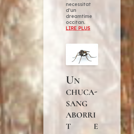
necessitat
d’un
dreamtime
occitan.
LIRE PLUS
Un
chuca-
sang
aborri
t e