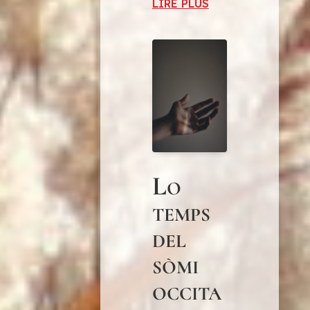
LIRE PLUS
Lo
temps
del
sòmi
occita