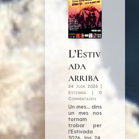
L’Estiv
ada
arriba
24 juin 2026
|
Estivada
| 0
Commentaires
Un mes… dins
un mes nos
tornam
trobar per
l’Estivada
2026, los 24,