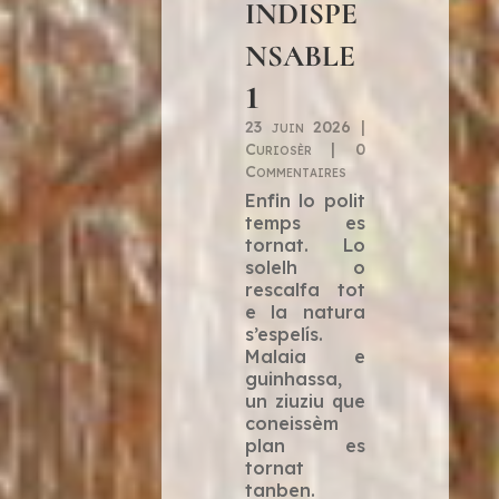
indispe
nsable
1
23 juin 2026
|
Curiosèr
| 0
Commentaires
Enfin lo polit
temps es
tornat. Lo
solelh o
rescalfa tot
e la natura
s’espelís.
Malaia e
guinhassa,
un ziuziu que
coneissèm
plan es
tornat
tanben.