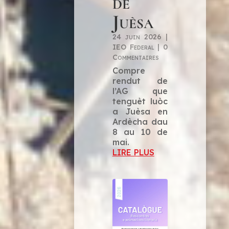
de
Juèsa
24 juin 2026
|
IEO Federal
| 0
Commentaires
Compre
rendut de
l’AG que
tenguèt luòc
a Juèsa en
Ardècha dau
8 au 10 de
mai.
LIRE PLUS