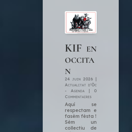
KIF en
occita
n
24 juin 2026
|
Actualitat d'Òc
- Agenda
| 0
Commentaires
Aquí se
respectam e
fasèm fèsta !
Sèm un
collectiu de