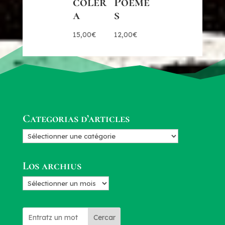
colèr
Poème
a
s
15,00
€
12,00
€
Categorias d’articles
Categorias
d’articles
Los archius
Los
archius
Cercar