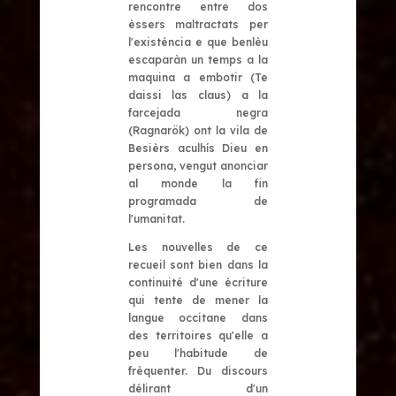
rencontre entre dos
èssers maltractats per
l'existéncia e que benlèu
escaparàn un temps a la
maquina a embotir (Te
daissi las claus) a la
farcejada negra
(Ragnarök) ont la vila de
Besièrs aculhís Dieu en
persona, vengut anonciar
al monde la fin
programada de
l'umanitat.
Les nouvelles de ce
recueil sont bien dans la
continuité d'une écriture
qui tente de mener la
langue occitane dans
des territoires qu'elle a
peu l'habitude de
fréquenter.
Du discours
délirant d'un