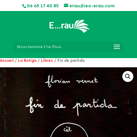
06 65 17 40 85
erau@ieo-erau.com
Sélectionner Une Page
Accueil
/
La Botiga
/
Libres
/ Fin de partida