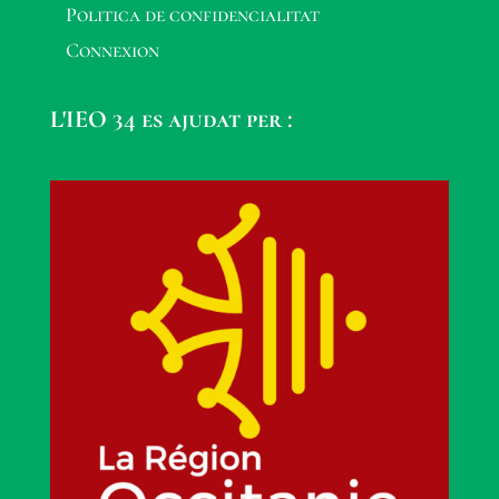
Politica de confidencialitat
Connexion
L'IEO 34 es ajudat per :