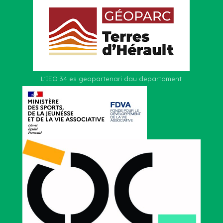
L'IEO 34 es geopartenari dau departament