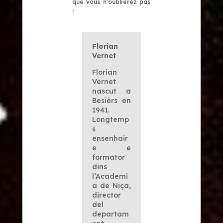
que vous n'oublierez pas
!
Florian
Vernet
Florian
Vernet
nascut a
Besièrs en
1941.
Longtemp
s
ensenhair
e e
formator
dins
l’Academi
a de Niça,
director
del
departam