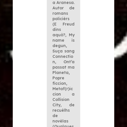
a Aranesa.
Autor de
romans
policièrs
(
E Freud
dins
aquò?
,
My
name is
degun
,
Suça sang
Connectio
n
,
Ont’a
passat ma
Planeta
,
Popre
ficcion
,
Metaf(r)ic
cion a
Collision
City
, de
recuèlhs
de
novèlas
(
Qualques