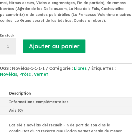
mai
,
Miraus escurs
,
Vidas e engranatges
,
Fin de partida
), de romans
barròcs
(J@rdin de las Delícias.com
,
La Nau dels Fòls
,
Cachavièlha
psicomotritz
) e de contes pels dròlles (
La Princessa Valentina e autres
contes
,
Lo Grand secret de las bèstias
,
Contes a rebors
).
En stock
quantité
Ajouter au panier
de
Fin
de
partida
UGS :
Novèlas-1-1-1-1
Catégorie :
Libres
Étiquettes :
Novèlas
,
Pròsa
,
Vernet
Description
Informations complémentaires
Avis (0)
Las sièis novèlas del recuèlh Fin de partida son dins la
continuitat d'una recèrca que Florian Vernet ensaja de menar