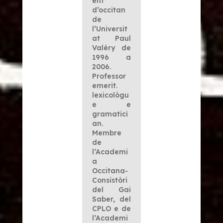
ent
d’occitan
de
l’Universit
at Paul
Valéry de
1996 a
2006.
Professor
emerit.
lexicològu
e e
gramatici
an.
Membre
de
l’Academi
a
Occitana-
Consistòri
del Gai
Saber, del
CPLO e de
l’Academi