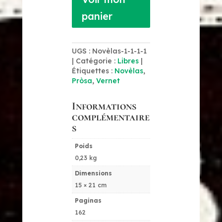
panier
UGS :
Novèlas-1-1-1-1
Catégorie :
Libres
Étiquettes :
Novèlas
,
Pròsa
,
Vernet
Informations
complémentaire
s
Poids
0,23 kg
Dimensions
15 × 21 cm
Paginas
162