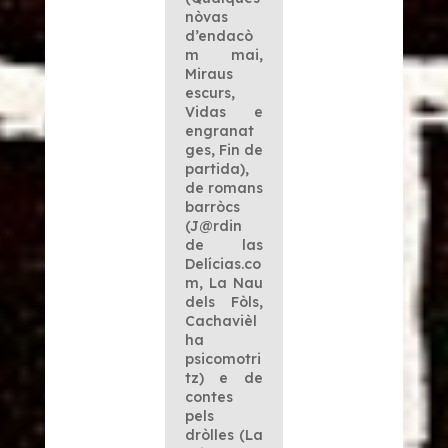
nòvas
d’endacò
m mai
,
Miraus
escurs
,
Vidas e
engranat
ges
,
Fin de
partida
),
de romans
barròcs
(J@rdin
de las
Delícias.co
m
,
La Nau
dels Fòls
,
Cachavièl
ha
psicomotri
tz
) e de
contes
pels
dròlles (
La