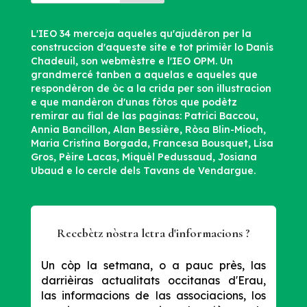
L'IEO 34 merceja aqueles qu'ajudèron per la
construccion d'aqueste site e tot primièr lo Danís
Chadeuil, son webmèstre e l'IEO OPM. Un
grandmercé tanben a aquelas e aqueles que
respondèron de òc a la crida per son illustracion
e que mandèron d'unas fòtos que podètz
remirar au fial de las paginas: Patrici Baccou,
Annia Bancillon, Alan Bessière, Ròsa Blin-Mioch,
Maria Cristina Borgada, Francesa Bousquet, Lisa
Gros, Pèire Lacas, Miquèl Pedussaud, Josiana
Ubaud e lo cercle dels Tavans de Vendargue.
Recebètz nòstra letra d'informacions ?
Un còp la setmana, o a pauc près, las
darrièiras actualitats occitanas d'Erau,
las informacions de las associacions, los