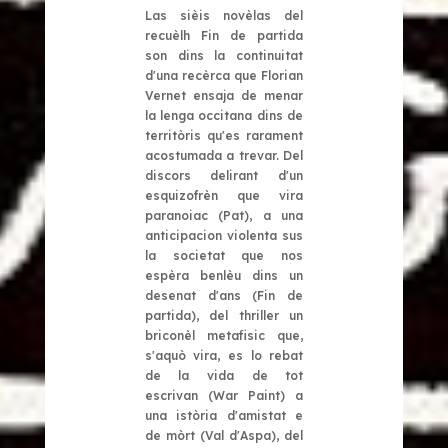
Las sièis novèlas del
recuèlh Fin de partida
son dins la continuitat
d'una recèrca que Florian
Vernet ensaja de menar
la lenga occitana dins de
territòris qu'es rarament
acostumada a trevar. Del
discors delirant d'un
esquizofrèn que vira
paranoiac (Pat), a una
anticipacion violenta sus
la societat que nos
espèra benlèu dins un
desenat d'ans (Fin de
partida), del thriller un
briconèl metafisic que,
s'aquò vira, es lo rebat
de la vida de tot
escrivan (War Paint) a
una istòria d'amistat e
de mòrt (Val d'Aspa), del