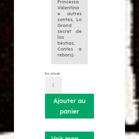
Princessa
Valentina
e autres
contes
,
Lo
Grand
secret de
las
bèstias
,
Contes a
rebors
).
En stock
quantité
de
Fin
de
Ajouter au
partida
panier
Voir mon