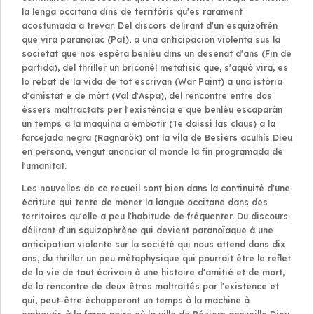
la lenga occitana dins de territòris qu'es rarament
acostumada a trevar. Del discors delirant d'un esquizofrèn
que vira paranoiac (Pat), a una anticipacion violenta sus la
societat que nos espèra benlèu dins un desenat d'ans (Fin de
partida), del thriller un briconèl metafisic que, s'aquò vira, es
lo rebat de la vida de tot escrivan (War Paint) a una istòria
d'amistat e de mòrt (Val d'Aspa), del rencontre entre dos
èssers maltractats per l'existéncia e que benlèu escaparàn
un temps a la maquina a embotir (Te daissi las claus) a la
farcejada negra (Ragnarök) ont la vila de Besièrs aculhís Dieu
en persona, vengut anonciar al monde la fin programada de
l'umanitat.
Les nouvelles de ce recueil sont bien dans la continuité d'une
écriture qui tente de mener la langue occitane dans des
territoires qu'elle a peu l'habitude de fréquenter.
Du discours
délirant d'un squizophrène qui devient paranoïaque à une
anticipation violente sur la société qui nous attend dans dix
ans, du thriller un peu métaphysique qui pourrait être le reflet
de la vie de tout écrivain à une histoire d'amitié et de mort,
de la rencontre de deux êtres maltraités par l'existence et
qui, peut-être échapperont un temps à la machine à