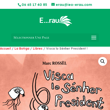
06 65 17 40 85
erau@ieo-erau.com
Sélectionner Une Page
Accueil
/
La Botiga
/
Libres
/ Visca lo Sénher President !