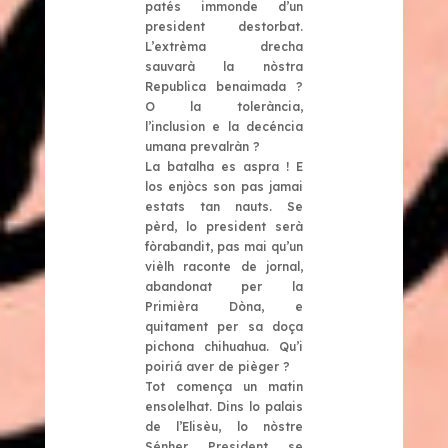
patés immonde d’un
president destorbat.
L’extrèma drecha
sauvarà la nòstra
Republica benaimada ?
O la tolerància,
l’inclusion e la decéncia
umana prevalràn ?
La batalha es aspra ! E
los enjòcs son pas jamai
estats tan nauts. Se
pèrd, lo president serà
fòrabandit, pas mai qu’un
vièlh raconte de jornal,
abandonat per la
Primièra Dòna, e
quitament per sa doça
pichona chihuahua. Qu’i
poiriá aver de pièger ?
Tot comença un matin
ensolelhat. Dins lo palais
de l’Elisèu, lo nòstre
Sénher President se