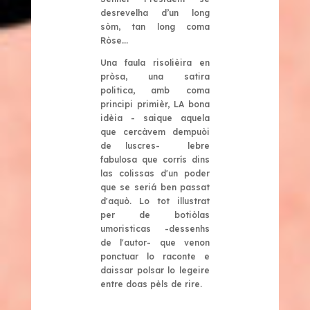
desrevelha d’un long
sòm, tan long coma
Ròse...
Una faula risolièira en
pròsa, una satira
politica, amb coma
principi primièr, LA bona
idèia - saique aquela
que cercàvem dempuòi
de luscres- lebre
fabulosa que corrís dins
las colissas d'un poder
que se seriá ben passat
d'aquò. Lo tot illustrat
per de botiòlas
umoristicas -dessenhs
de l'autor- que venon
ponctuar lo raconte e
daissar polsar lo legeire
entre doas pèls de rire.