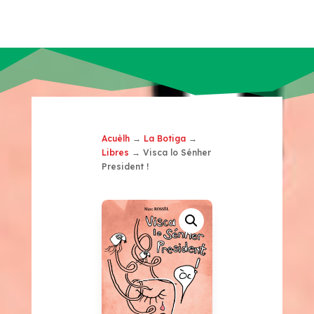
Acuèlh
→
La Botiga
→
Libres
→ Visca lo Sénher
President !