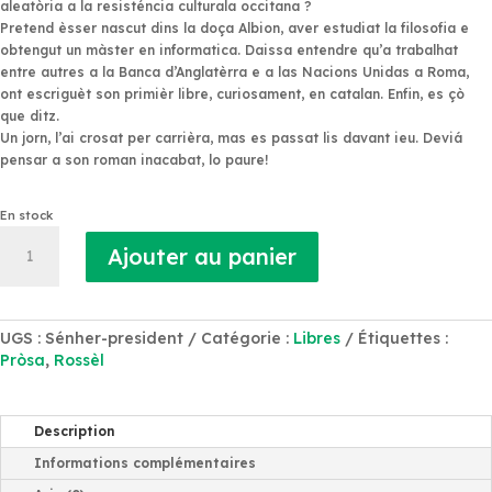
aleatòria a la resisténcia culturala occitana ?
Pretend èsser nascut dins la doça Albion, aver estudiat la filosofia e
obtengut un màster en informatica. Daissa entendre qu’a trabalhat
entre autres a la Banca d’Anglatèrra e a las Nacions Unidas a Roma,
ont escriguèt son primièr libre, curiosament, en catalan. Enfin, es çò
que ditz.
Un jorn, l’ai crosat per carrièra, mas es passat lis davant ieu. Deviá
pensar a son roman inacabat, lo paure!
En stock
quantité
Ajouter au panier
de
Visca
lo
Sénher
UGS :
Sénher-president
Catégorie :
Libres
Étiquettes :
President
Pròsa
,
Rossèl
!
Description
Informations complémentaires