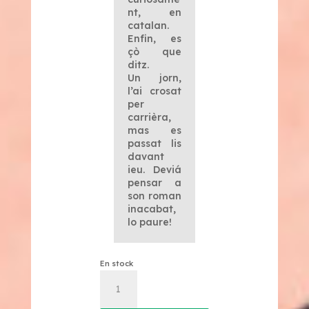
nt, en
catalan.
Enfin, es
çò que
ditz.
Un jorn,
l’ai crosat
per
carrièra,
mas es
passat lis
davant
ieu. Deviá
pensar a
son roman
inacabat,
lo paure!
En stock
quantité
de
Visca