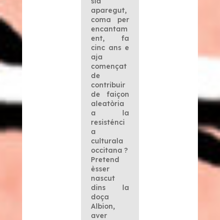
siá
aparegut,
coma per
encantam
ent, fa
cinc ans e
aja
començat
de
contribuir
de faiçon
aleatòria
a la
resisténci
a
culturala
occitana ?
Pretend
èsser
nascut
dins la
doça
Albion,
aver