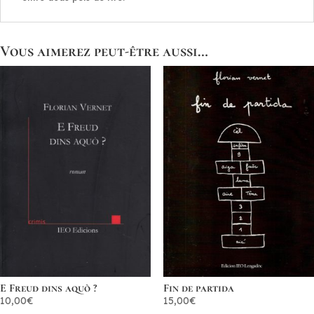
Vous aimerez peut-être aussi…
E Freud dins aquò ?
Fin de partida
10,00
€
15,00
€