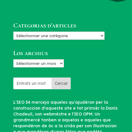
Categorias d’articles
Categorias
d’articles
Los archius
Los
archius
Cercar
L'IEO 34 merceja aqueles qu'ajudèron per la
construccion d'aqueste site e tot primièr lo Danís
Chadeuil, son webmèstre e l'IEO OPM. Un
grandmercé tanben a aquelas e aqueles que
respondèron de òc a la crida per son illustracion
e que mandèron d'unas fòtos que podètz