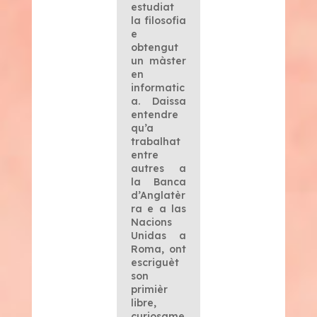
estudiat
la filosofia
e
obtengut
un màster
en
informatic
a. Daissa
entendre
qu’a
trabalhat
entre
autres a
la Banca
d’Anglatèr
ra e a las
Nacions
Unidas a
Roma, ont
escriguèt
son
primièr
libre,
curiosame