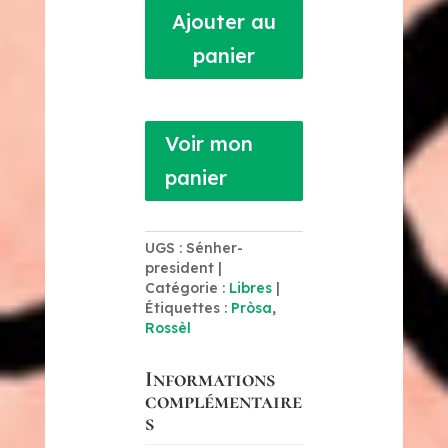
lo
Ajouter au
Sénher
panier
President
!
Voir mon
panier
UGS :
Sénher-
president
Catégorie :
Libres
Étiquettes :
Pròsa
,
Rossèl
Informations
complémentaire
s