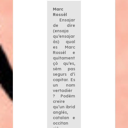
Marc
Rossèl
Ensajar
de dire
(ensaja
qu’ensajar
às) qual
es Marc
Rossèl e
quitament
çò qu’es,
sèm pas
segurs d’i
capitar. Es
un nom
vertadièr
? Podèm
creire
qu’un ibrid
anglés,
catalan e
occitan