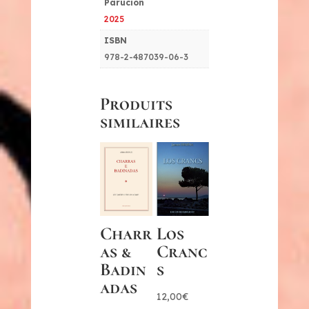
Parucion
2025
ISBN
978-2-487039-06-3
Produits
similaires
Charr
Los
as &
Cranc
Badin
s
adas
12,00
€