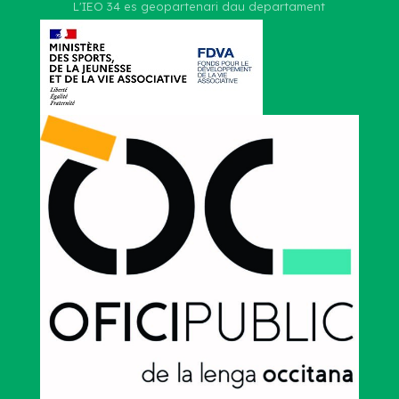
L'IEO 34 es geopartenari dau departament