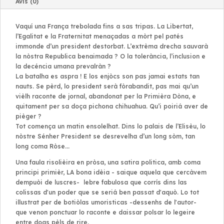
Avis (0)
Vaquí una França trebolada fins a sas tripas. La Libertat,
l’Egalitat e la Fraternitat menaçadas a mòrt pel patés
immonde d’un president destorbat. L’extrèma drecha sauvarà
la nòstra Republica benaimada ? O la tolerància, l’inclusion e
la decéncia umana prevalràn ?
La batalha es aspra ! E los enjòcs son pas jamai estats tan
nauts. Se pèrd, lo president serà fòrabandit, pas mai qu’un
vièlh raconte de jornal, abandonat per la Primièra Dòna, e
quitament per sa doça pichona chihuahua. Qu’i poiriá aver de
pièger ?
Tot comença un matin ensolelhat. Dins lo palais de l’Elisèu, lo
nòstre Sénher President se desrevelha d’un long sòm, tan
long coma Ròse...
Una faula risolièira en pròsa, una satira politica, amb coma
principi primièr, LA bona idèia - saique aquela que cercàvem
dempuòi de luscres- lebre fabulosa que corrís dins las
colissas d'un poder que se seriá ben passat d'aquò. Lo tot
illustrat per de botiòlas umoristicas -dessenhs de l'autor-
que venon ponctuar lo raconte e daissar polsar lo legeire
entre doas pèls de rire.