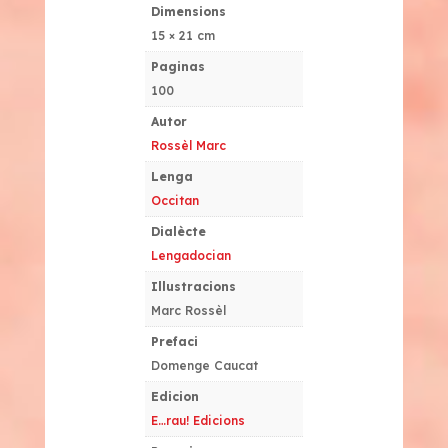
Dimensions
15 × 21 cm
Paginas
100
Autor
Rossèl Marc
Lenga
Occitan
Dialècte
Lengadocian
Illustracions
Marc Rossèl
Prefaci
Domenge Caucat
Edicion
E…rau! Edicions