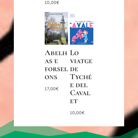
10,00
€
Abelh
Lo
as e
viatge
forsel
de
ons
Tyché
e del
17,00
€
Caval
et
10,00
€