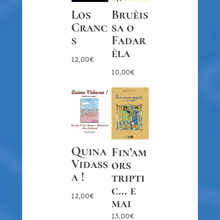
Los
Bruèis
Cranc
sa o
s
Fadar
èla
12,00
€
10,00
€
Quina
Fin’am
Vidass
ors
a !
tripti
c… e
12,00
€
mai
13,00
€