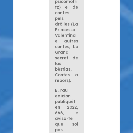
psicomotri
tz
) e de
contes
pels
dròlles (
La
Princessa
Valentina
e autres
contes
,
Lo
Grand
secret de
las
bèstias
,
Contes a
rebors
).
E…rau
edicion
publiquèt
en 2022,
666, e
avisa-te
que soi
pas