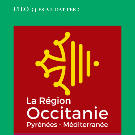
L'IEO 34 es ajudat per :