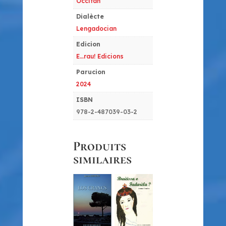
Occitan
Dialècte
Lengadocian
Edicion
E…rau! Edicions
Parucion
2024
ISBN
978-2-487039-03-2
Produits
similaires