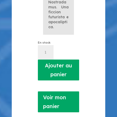
Nostrada
mus.
Una
ficcion
futurista e
apocalipti
ca.
En stock
quantité
de
Anamorfòsis
Ajouter au
panier
Voir mon
panier