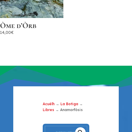
Òme d’Òrb
14,00
€
Acuèlh
→
La Botiga
→
Libres
→ Anamorfòsis