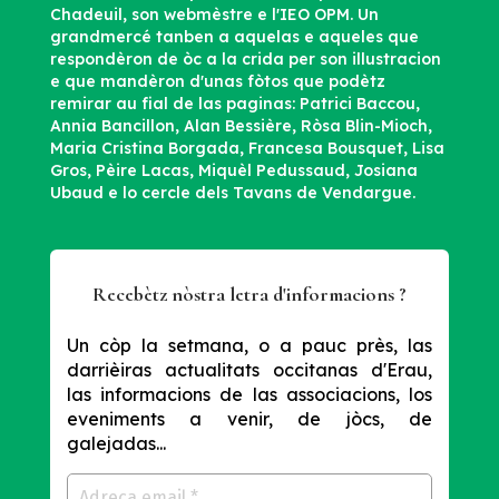
Chadeuil, son webmèstre e l'IEO OPM. Un
grandmercé tanben a aquelas e aqueles que
respondèron de òc a la crida per son illustracion
e que mandèron d'unas fòtos que podètz
remirar au fial de las paginas: Patrici Baccou,
Annia Bancillon, Alan Bessière, Ròsa Blin-Mioch,
Maria Cristina Borgada, Francesa Bousquet, Lisa
Gros, Pèire Lacas, Miquèl Pedussaud, Josiana
Ubaud e lo cercle dels Tavans de Vendargue.
Recebètz nòstra letra d'informacions ?
Un còp la setmana, o a pauc près, las
darrièiras actualitats occitanas d'Erau,
las informacions de las associacions, los
eveniments a venir, de jòcs, de
galejadas...