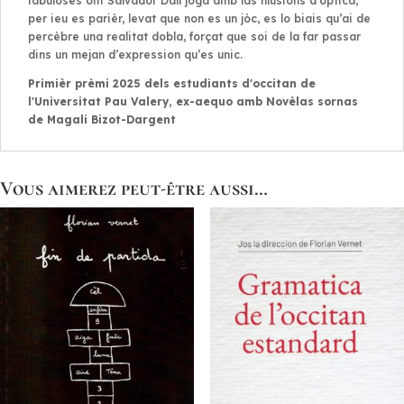
fabuloses ont Salvador Dalí jòga amb las illusions d’optica,
per ieu es parièr, levat que non es un jòc, es lo biais qu’ai de
percèbre una realitat dobla, forçat que soi de la far passar
dins un mejan d’expression qu’es unic.
Primièr prèmi 2025 dels estudiants d'occitan de
l'Universitat Pau Valery, ex-aequo amb
Novèlas sornas
de Magali Bizot-Dargent
Vous aimerez peut-être aussi…