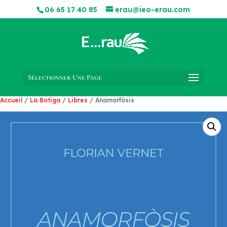
06 65 17 40 85
erau@ieo-erau.com
Sélectionner Une Page
Accueil
/
La Botiga
/
Libres
/ Anamorfòsis