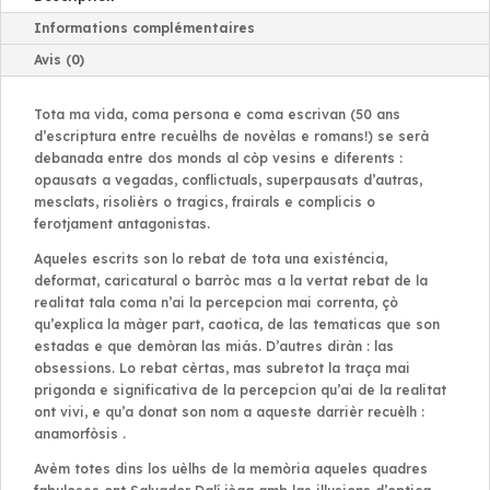
Informations complémentaires
Avis (0)
Tota ma vida, coma persona e coma escrivan (50 ans
d’escriptura entre recuèlhs de novèlas e romans!) se serà
debanada entre dos monds al còp vesins e diferents :
opausats a vegadas, conflictuals, superpausats d’autras,
mesclats, risolièrs o tragics, frairals e complicis o
ferotjament antagonistas.
Aqueles escrits son lo rebat de tota una existéncia,
deformat, caricatural o barròc mas a la vertat rebat de la
realitat tala coma n’ai la percepcion mai correnta, çò
qu’explica la màger part, caotica, de las tematicas que son
estadas e que demòran las miás. D’autres diràn : las
obsessions. Lo rebat cèrtas, mas subretot la traça mai
prigonda e significativa de la percepcion qu’ai de la realitat
ont vivi, e qu’a donat son nom a aqueste darrièr recuèlh :
anamorfòsis
.
Avèm totes dins los uèlhs de la memòria aqueles quadres