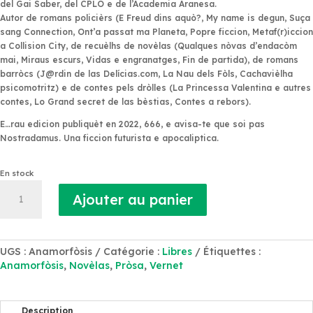
del Gai Saber, del CPLO e de l’Academia Aranesa.
Autor de romans policièrs (
E Freud dins aquò?
,
My name is degun
,
Suça
sang Connection
,
Ont’a passat ma Planeta
,
Popre ficcion
,
Metaf(r)iccion
a Collision City
, de recuèlhs de novèlas (
Qualques nòvas d’endacòm
mai
,
Miraus escurs
,
Vidas e engranatges
,
Fin de partida
), de romans
barròcs
(J@rdin de las Delícias.com
,
La Nau dels Fòls
,
Cachavièlha
psicomotritz
) e de contes pels dròlles (
La Princessa Valentina e autres
contes
,
Lo Grand secret de las bèstias
,
Contes a rebors
).
E…rau edicion publiquèt en 2022,
666, e avisa-te que soi pas
Nostradamus.
Una ficcion futurista e apocaliptica.
En stock
quantité
Ajouter au panier
de
Anamorfòsis
UGS :
Anamorfòsis
Catégorie :
Libres
Étiquettes :
Anamorfòsis
,
Novèlas
,
Pròsa
,
Vernet
Description