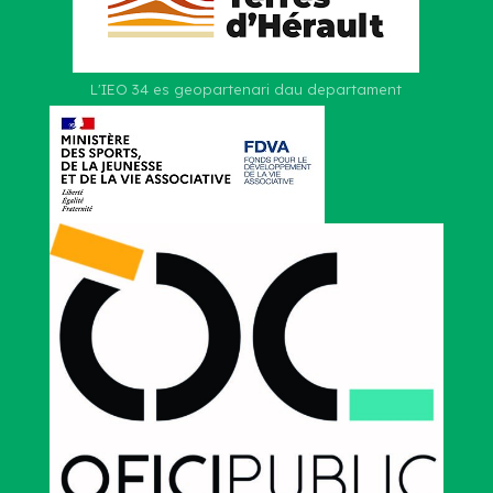
L'IEO 34 es geopartenari dau departament