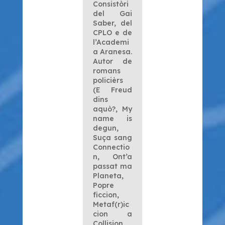
Consistòri
del Gai
Saber, del
CPLO e de
l’Academi
a Aranesa.
Autor de
romans
policièrs
(
E Freud
dins
aquò?
,
My
name is
degun
,
Suça sang
Connectio
n
,
Ont’a
passat ma
Planeta
,
Popre
ficcion
,
Metaf(r)ic
cion a
Collision