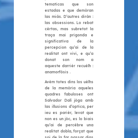
tematicas que son
estadas e que demòran
las miás. D’autres diràn :
las obsessions. Lo rebat
cèrtas, mas subretot la
traça mai prigonda e
significativa de la
percepcion qu’ai de la
realitat ont vivi, e qu’a
donat son nom a
aqueste darrièr recuèlh :
anamorfòsis
.
Avèm totes dins los uèlhs
de la memòria aqueles
quadres fabuloses ont
Salvador Dalí jòga amb
las illusions d’optica, per
ieu es parièr, levat que
non es un jòc, es lo biais
qu’ai de percèbre una
realitat dobla, forçat que
soi de la far passar dins