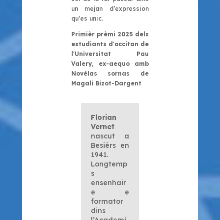
un mejan d’expression
qu’es unic.
Primièr prèmi 2025 dels
estudiants d'occitan de
l'Universitat Pau
Valery, ex-aequo amb
Novèlas sornas
de
Magali Bizot-Dargent
Florian
Vernet
nascut a
Besièrs en
1941.
Longtemp
s
ensenhair
e e
formator
dins
l’Academi