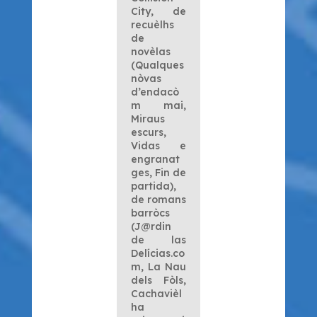
City
, de
recuèlhs
de
novèlas
(
Qualques
nòvas
d’endacò
m mai
,
Miraus
escurs
,
Vidas e
engranat
ges
,
Fin de
partida
),
de romans
barròcs
(J@rdin
de las
Delícias.co
m
,
La Nau
dels Fòls
,
Cachavièl
ha