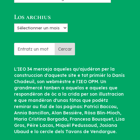
d’articles
Los archius
Los
archius
Cercar
L'IEO 34 merceja aqueles qu'ajudèron per la
construccion d'aqueste site e tot primièr lo Danís
Chadeuil, son webmèstre e l'IEO OPM. Un
grandmercé tanben a aquelas e aqueles que
respondèron de òc a la crida per son illustracion
e que mandèron d'unas fòtos que podètz
remirar au fial de las paginas: Patrici Baccou,
Annia Bancillon, Alan Bessière, Ròsa Blin-Mioch,
Maria Cristina Borgada, Francesa Bousquet, Lisa
Gros, Pèire Lacas, Miquèl Pedussaud, Josiana
Ubaud e lo cercle dels Tavans de Vendargue.