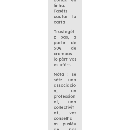
linha.
Fasètz
caufar la
carta !
Trastegèt
z pas, a
partir de
50€ de
crompas
lo pòrt vos
es ofèrt.
Nòta :
se
sètz una
associacio
n, un
profession
al, una
collectivit
at, vos
conselha
m puslèu
de nos