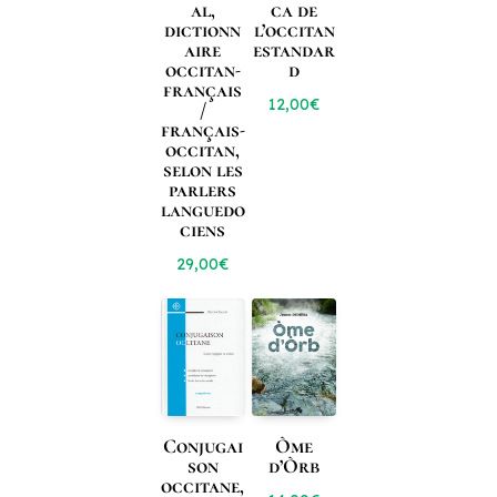
al,
ca de
dictionn
l’occitan
aire
estandar
occitan-
d
français
12,00
€
/
français-
occitan,
selon les
parlers
languedo
ciens
29,00
€
Òme
Conjugai
d’Òrb
son
occitane,