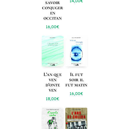
14,00
€
savoir
conjuger
en
occitan
16,00
€
L’an que
Il fut
ven
soir il
d’onte
fut matin
ven
16,00
€
18,00
€