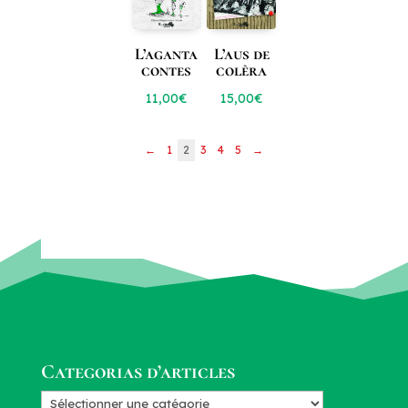
L’aganta
L’aus de
contes
colèra
11,00
€
15,00
€
←
1
2
3
4
5
→
Categorias d’articles
Categorias