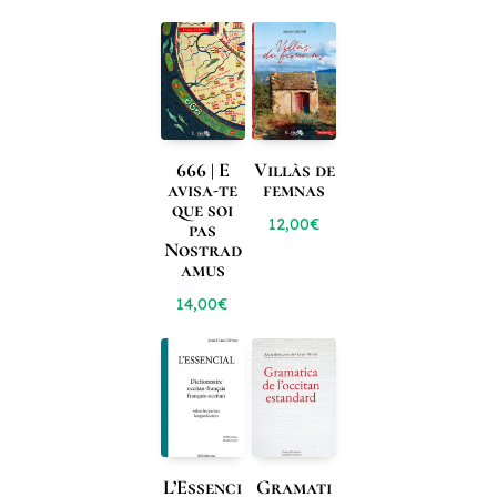
666 | E
Villàs de
avisa-te
femnas
que soi
12,00
€
pas
Nostrad
amus
14,00
€
L’Essenci
Gramati