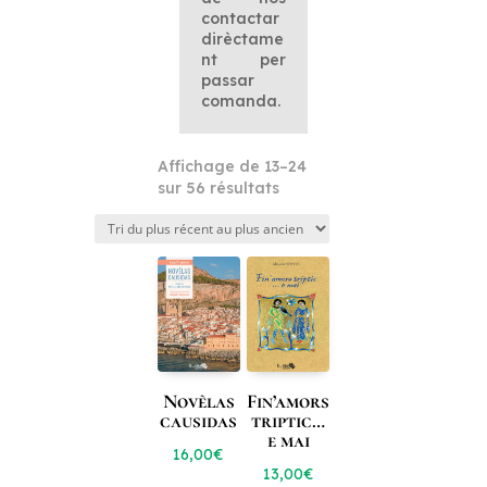
contactar
dirèctame
nt per
passar
comanda.
Affichage de 13–24
Trié
sur 56 résultats
du
plus
récent
au
plus
ancien
Novèlas
Fin’amors
causidas
triptic…
e mai
16,00
€
13,00
€