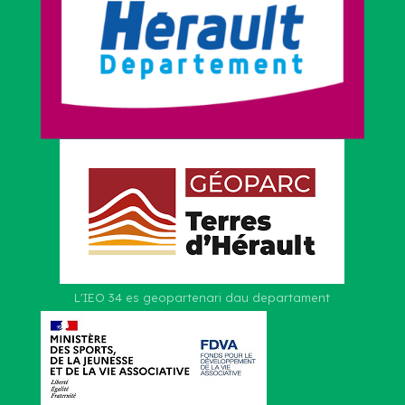
L'IEO 34 es geopartenari dau departament