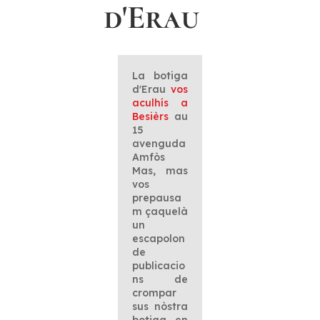
d'Erau
La botiga
d'Erau
vos
aculhís a
Besièrs
au
15
avenguda
Amfòs
Mas, mas
vos
prepausa
m çaquelà
un
escapolon
de
publicacio
ns de
crompar
sus nòstra
botiga en