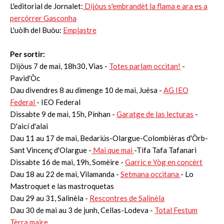
L'editorial de Jornalet:
Dijòus s'embrandèt la flama e ara es a
percórrer Gasconha
L'uòlh del Buòu:
Emplastre
Per sortir:
Dijòus 7 de mai, 18h30, Vias -
Totes parlam occitan!
-
Pavid'Òc
Dau divendres 8 au dimenge 10 de mai, Juèsa -
AG IEO
Federal
- IEO Federal
Dissabte 9 de mai, 15h, Pinhan -
Garatge de las lecturas
-
D'aicí d'alai
Dau 11 au 17 de mai, Bedariús-Olargue-Colombièras d'Òrb-
Sant Vincenç d'Olargue -
Mai que mai
-Tifa Tafa Tafanari
Dissabte 16 de mai, 19h, Somèire -
Garric e Yòg en concèrt
Dau 18 au 22 de mai, Vilamanda -
Setmana occitana
- Lo
Mastroquet e las mastroquetas
Dau 29 au 31, Salinèla -
Rescontres de Salinèla
Dau 30 de mai au 3 de junh, Cellas-Lodeva -
Total Festum
Tèrra maire