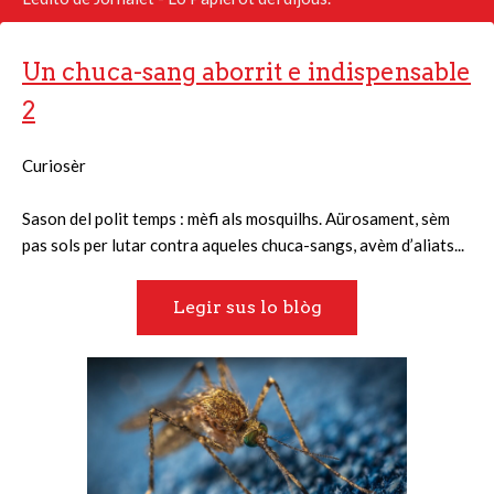
Un chuca-sang aborrit e indispensable
2
Curiosèr
Sason del polit temps : mèfi als mosquilhs. Aürosament, sèm
pas sols per lutar contra aqueles chuca-sangs, avèm d’aliats...
Legir sus lo blòg