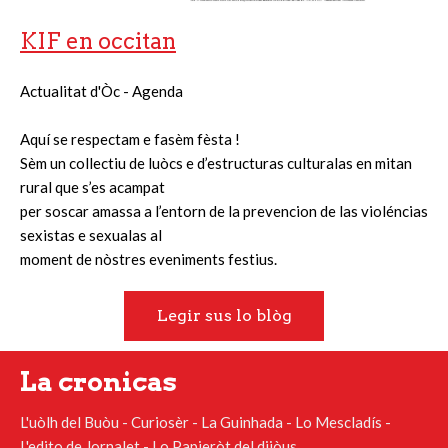
KIF en occitan
Actualitat d'Òc - Agenda
Aquí se respectam e fasèm fèsta !
Sèm un collectiu de luòcs e d’estructuras culturalas en mitan
rural que s’es acampat
per soscar amassa a l’entorn de la prevencion de las violéncias
sexistas e sexualas al
moment de nòstres eveniments festius.
Legir sus lo blòg
La cronicas
L'uòlh del Buòu - Curiosèr - La Guinhada - Lo Mescladís -
L'edito de Jornalet - Lo Papieròt del dijòus.