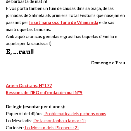
de barbasta de matin!
E vos pòrta tanben un fum de causas dins sa biaça, de las
jornadas de Salinèla als primièrs Total Festums que nasejan en
passant per
la setmana occitana de Vilamanda
e de sas
mastroquetas famosas.
Amb aquò cronicas genialas e grasilhas (aquelas d'Emilia e
aquela per la saucissa !)
E, ...rau!!
Domenge d'Erau
Anem Occitans, N°177
Ressons de l'IEO e d'endacòm mai N°9
De legir (escotar per d'unes):
Papieròt del dijòus:
Problematica dels pichons noms
Lo Mescladís:
De la montanha a la mar (1)
Curiosèr:
Lo Mossur dels Pirenèus (2)