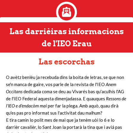
Las darrièiras informacions
de l'IEO Erau
Las escorchas
O avètz benlèu ja recebuda dins la boita de letras, se que non
se'n manca de gaire, vos parle de la revista de l'IEO
Anem
Occitans
dedicada coma se deu au Vivarés bas qu'aculhís l'AG
de l'IEO Federal aquesta dimenjadassa. E quauques
Ressons de
l'IEO e d'endacòm mai
per far la plega. Amb aquò, quau dirà
qu'es pas pro informat sus l'activitat dau malhum?
E tira camin lo polit mes de mai que ja tenèm uòi lo 6 e lo
darrièr cavalièr, lo Sant Joan la portarà la tina que i aviá pas