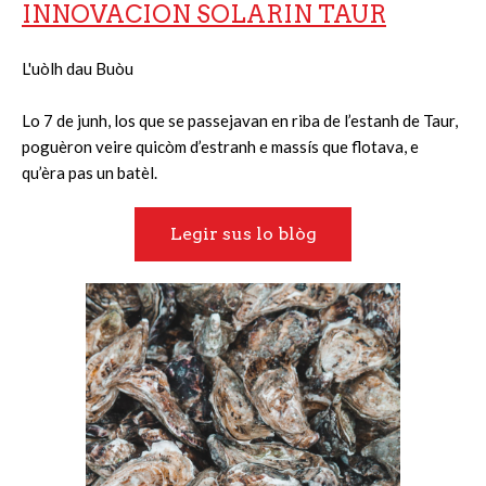
INNOVACION SOLARIN TAUR
L'uòlh dau Buòu
Lo 7 de junh, los que se passejavan en riba de l’estanh de Taur,
poguèron veire quicòm d’estranh e massís que flotava, e
qu’èra pas un batèl.
Legir sus lo blòg