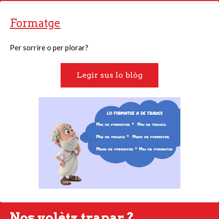
Formatge
Per sorrire o per plorar?
Legir sus lo blòg
Nos volètz trapar ?