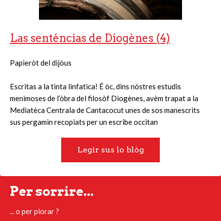
Las senténcias de Diogènes (4)
Papieròt del dijòus
Escritas a la tinta linfatica! Ê òc, dins nòstres estudis
menimoses de l’òbra del filosòf Diogènes, avèm trapat a la
Mediatèca Centrala de Cantacocut unes de sos manescrits
sus pergamin recopiats per un escribe occitan
Legir sus lo blòg
Per sorrire...
... o per plorar ?