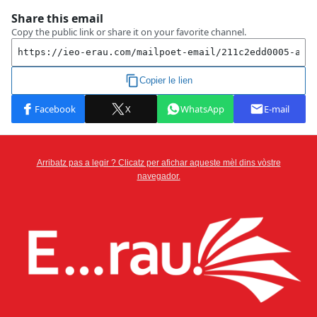
Arribatz pas a legir ? Clicatz per afichar aqueste mèl dins vòstre
navegador.