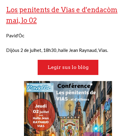
Los penitents de Vias e d'endacòm
mai, lo 02
Pavid'Òc
Dijòus 2 de julhet, 18h30, halle Jean Raynaud, Vias.
Legir sus lo blòg