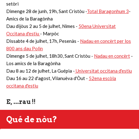
setòri
Dimenge 28 de junh, 19h, Sant Cristòu -
Total Baragonhum 3
-
Amics de la Baragònha
Dau dijòus 2 au 5 de julhet, Nimes -
50ena Universitat
Occitana d'estiu
- Marpòc
Dissabte 4 de julhet, 17h, Pesenàs -
Nadau en concèrt per los
800 ans dau Polin
Dimenge 5 de julhet, 18h30, Sant Cristòu -
Nadau en concèrt
-
Los amics de la Baragònha
Dau 8 au 12 de julhet, La Guépia -
Universitat occitana d'estiu
Dau 16 au 22 d'agost, Vilanuèva d'Òut -
52ena escòla
occitana d'estiu
E, ...rau !!
Qué de nòu?