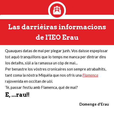
Las darrièiras informacions
de l'IEO Erau
Quauques datas de mai per plegar junh. Vos daisse espepissar
tot aquò tranquillons que lo temps me manca per dintrar dins
los detalhs, siái a la ramassa un còp de mai...
Per benastre los vòstres cronicaires son sempre atrabalhits,
tant coma la nòstra Miquèla que nos ofrís una
Flamenca
rajovenida en occitan de uòi.
Tè, passar l'estiu amb Flamenca, qué de mai?
E, ...rau!!
Domenge d'Erau