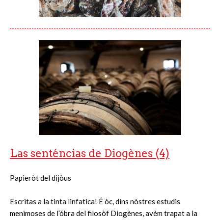
Las senténcias de Diogènes (4)
Papieròt del dijòus
Escritas a la tinta linfatica! Ê òc, dins nòstres estudis
menimoses de l’òbra del filosòf Diogènes, avèm trapat a la