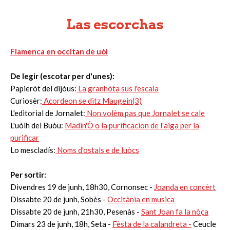
Las escorchas
Flamenca en occitan de uòi
De legir (escotar per d'unes):
Papieròt del dijòus:
La granhòta sus l'escala
Curiosèr:
Acordeon se ditz Maugein(3)
L'editorial de Jornalet:
Non volèm pas que Jornalet se cale
L'uòlh del Buòu:
Madin'Ò o la purificacion de l'aiga per la
purificar
Lo mescladís:
Noms d'ostals e de luòcs
Per sortir:
Divendres 19 de junh, 18h30, Cornonsec -
Joanda en concèrt
Dissabte 20 de junh, Sobès -
Occitània en musica
Dissabte 20 de junh, 21h30, Pesenàs -
Sant Joan fa la nòça
Dimars 23 de junh, 18h, Seta -
Fèsta de la calandreta -
Ceucle