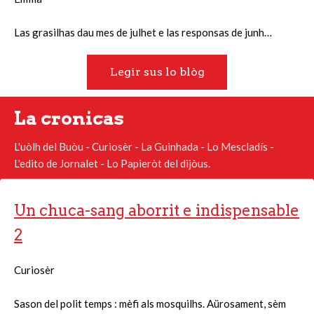
Las grasilhas dau mes de julhet e las responsas de junh…
Legir sus lo blòg
La cronicas
L'uòlh del Buòu - Curiosèr - La Guinhada - Lo Mescladís -
L'edito de Jornalet - Lo Papieròt del dijòus.
Un chuca-sang aborrit e indispensable
2
Curiosèr
Sason del polit temps : mèfi als mosquilhs. Aürosament, sèm