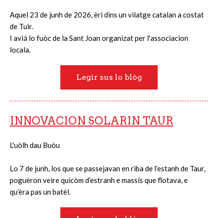
Aquel 23 de junh de 2026, èri dins un vilatge catalan a costat
de Tuir.
I aviá lo fuòc de la Sant Joan organizat per l'associacion
locala.
Legir sus lo blòg
INNOVACION SOLARIN TAUR
L'uòlh dau Buòu
Lo 7 de junh, los que se passejavan en riba de l’estanh de Taur,
poguèron veire quicòm d’estranh e massís que flotava, e
qu’èra pas un batèl.