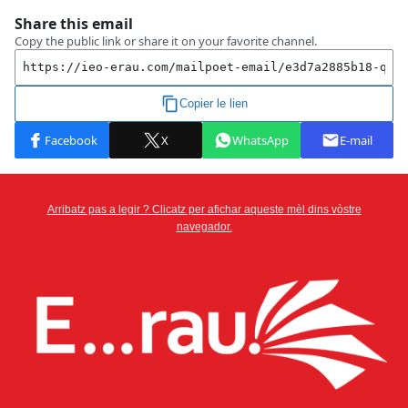
Arribatz pas a legir ? Clicatz per afichar aqueste mèl dins vòstre
navegador.