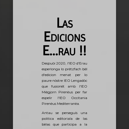
Las
Edicions
E...rau !!
Despuòi 2020, l'IEO d'Erau
esperlonga lo prètzfach bèl
d'edicion menat per lo
paure nòstre IEO Lengadòc
que fusionèt amb l'IEO
Miègjorn Pirenèus per far
espelir l'IEO Occitania
Pirenèus Mediterranèa.
Antau se perseguís una
politica editoriala de las
bèlas que participa a la