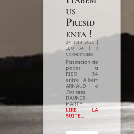
us
Presid
enta !
24 juin 2026
|
IEO 34
|
0
Commentaires
Passacion de
poder a
l’IEO 34
entre Albèrt
ARNAUD e
Josiana
DAUNIS-
MARTY
LIRE LA
SUITE...