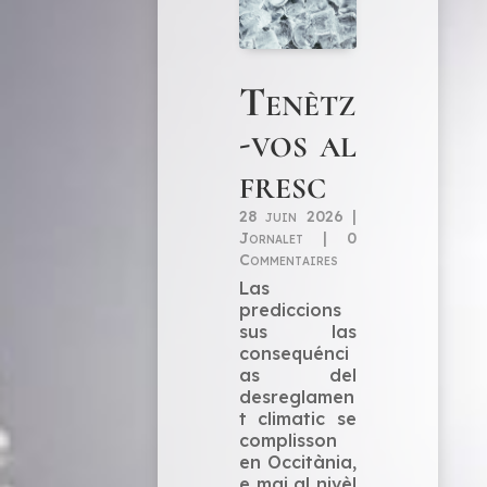
Tenètz
-vos al
fresc
28 juin 2026
|
Jornalet
|
0
Commentaires
Las
prediccions
sus las
consequénci
as del
desreglamen
t climatic se
complisson
en Occitània,
e mai al nivèl