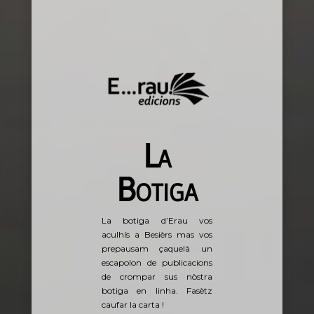
La
Botiga
La botiga d’Erau vos
aculhís a Besièrs mas vos
prepausam çaquelà un
escapolon de publicacions
de crompar sus nòstra
botiga en linha. Fasètz
caufar la carta !