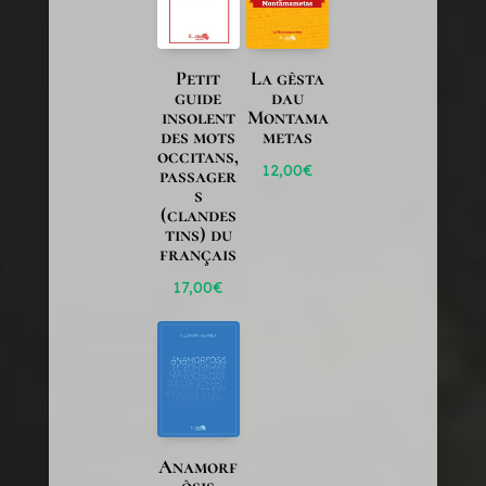
Petit
La gèsta
guide
dau
insolent
Montama
des mots
metas
occitans,
12,00
€
passager
s
(clandes
tins) du
français
17,00
€
Anamorf
òsis