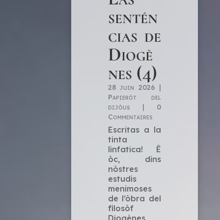
sentén
cias de
Diogè
nes (4)
28 juin 2026
|
Papieròt del
dijòus
|
0
Commentaires
Escritas a la
tinta
linfatica! Ê
òc, dins
nòstres
estudis
menimoses
de l’òbra del
filosòf
Diogènes,