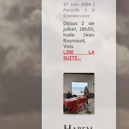
27 juin 2026
|
Pavid'Òc
|
0
Commentaires
Dijòus 2 de
julhet, 18h30,
halle Jean
Raynaud,
Vias.
LIRE LA
SUITE...
Habem