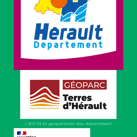
L'IEO 34 es geopartenari dau departament