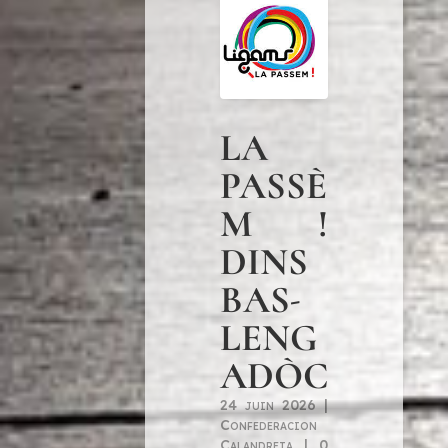
LA
PASSÈ
M !
DINS
BAS-
LENG
ADÒC
24 juin 2026
|
Confederacion
Calandreta
|
0