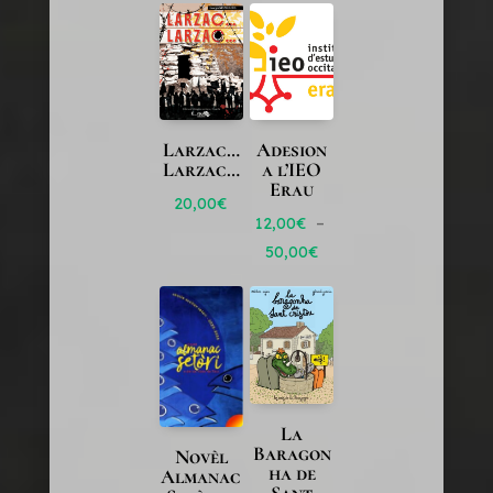
Larzac…
Adesion
Larzac…
a l’IEO
Erau
20,00
€
12,00
€
–
Plage
50,00
€
de
prix :
12,00€
à
50,00€
La
Baragon
Novèl
ha de
Almanac
Sant