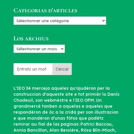
Categorias d’articles
Categorias
d’articles
Los archius
Los
archius
Cercar
L'IEO 34 merceja aqueles qu'ajudèron per la
construccion d'aqueste site e tot primièr lo Danís
Chadeuil, son webmèstre e l'IEO OPM. Un
grandmercé tanben a aquelas e aqueles que
respondèron de òc a la crida per son illustracion
e que mandèron d'unas fòtos que podètz
remirar au fial de las paginas: Patrici Baccou,
Annia Bancillon, Alan Bessière, Ròsa Blin-Mioch,