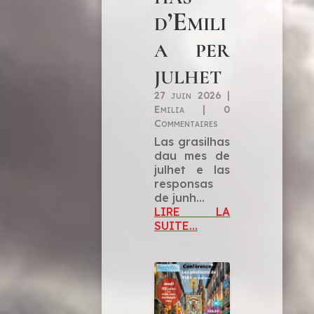
d’Emili
a per
julhet
27 juin 2026
|
Emilia
|
0
Commentaires
Las grasilhas
dau mes de
julhet e las
responsas
de junh…
LIRE LA
SUITE...