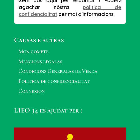
Sèm pas aquí per espamar !
Podètz
agachar nòstra
politica de
confidencialitat
per mai d'informacions.
Causas e autras
Mon compte
Mencions legalas
Condicions Generalas de Venda
Politica de confidencialitat
Connexion
L'IEO 34 es ajudat per :