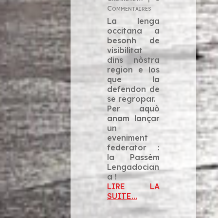
Commentaires
La lenga
occitana a
besonh de
visibilitat
dins nòstra
region e los
que la
defendon de
se regropar.
Per aquò
anam lançar
un
eveniment
federator :
la Passèm
Lengadocian
a !
LIRE LA
SUITE...