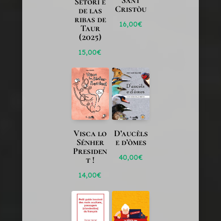
Setòri e
Cristòu
de las
ribas de
16,00
€
Taur
(2025)
15,00
€
Visca lo
D’aucèls
Sénher
e d’òmes
Presiden
40,00
€
t !
14,00
€