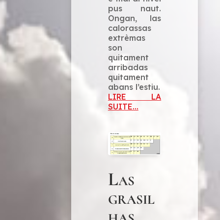
pus naut.
Ongan, las
calorassas
extrèmas
son
quitament
arribadas
quitament
abans l’estiu.
LIRE LA
SUITE...
Las
grasil
has