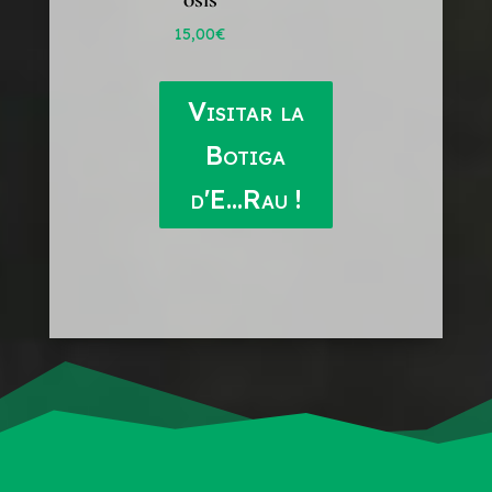
15,00
€
Visitar la
Botiga
d'E...Rau !